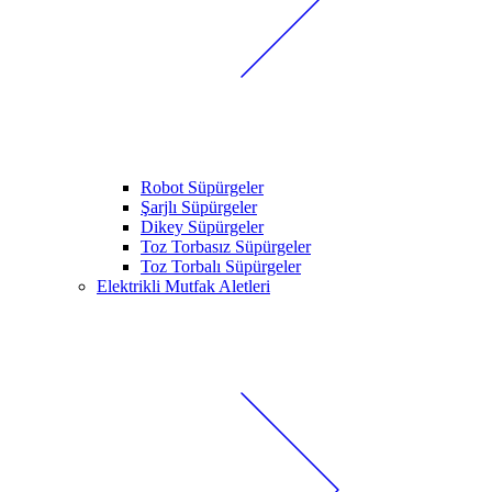
Robot Süpürgeler
Şarjlı Süpürgeler
Dikey Süpürgeler
Toz Torbasız Süpürgeler
Toz Torbalı Süpürgeler
Elektrikli Mutfak Aletleri