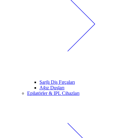
Şarjlı Diş Fırçaları
Ağız Duşları
Epilatörler & IPL Cihazları