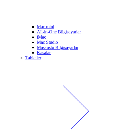
Mac mini
All-in-One Bilgisayarlar
iMac
Mac Studio
Masaüstü Bilgisayarlar
Kasalar
Tabletler