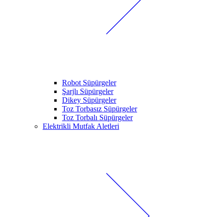
Robot Süpürgeler
Şarjlı Süpürgeler
Dikey Süpürgeler
Toz Torbasız Süpürgeler
Toz Torbalı Süpürgeler
Elektrikli Mutfak Aletleri