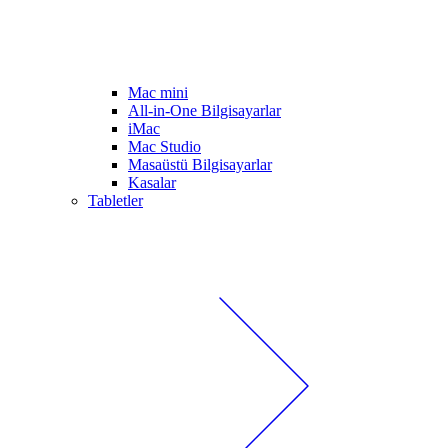
Mac mini
All-in-One Bilgisayarlar
iMac
Mac Studio
Masaüstü Bilgisayarlar
Kasalar
Tabletler