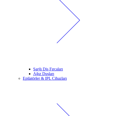
Şarjlı Diş Fırçaları
Ağız Duşları
Epilatörler & IPL Cihazları