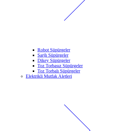
Robot Süpürgeler
Şarjlı Süpürgeler
Dikey Süpürgeler
Toz Torbasız Süpürgeler
Toz Torbalı Süpürgeler
Elektrikli Mutfak Aletleri