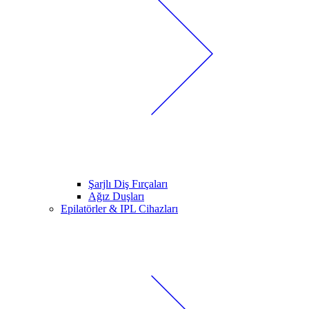
Şarjlı Diş Fırçaları
Ağız Duşları
Epilatörler & IPL Cihazları