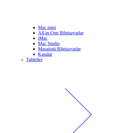
Mac mini
All-in-One Bilgisayarlar
iMac
Mac Studio
Masaüstü Bilgisayarlar
Kasalar
Tabletler