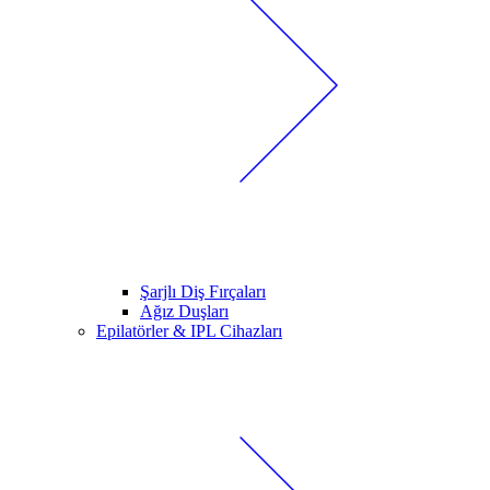
Şarjlı Diş Fırçaları
Ağız Duşları
Epilatörler & IPL Cihazları