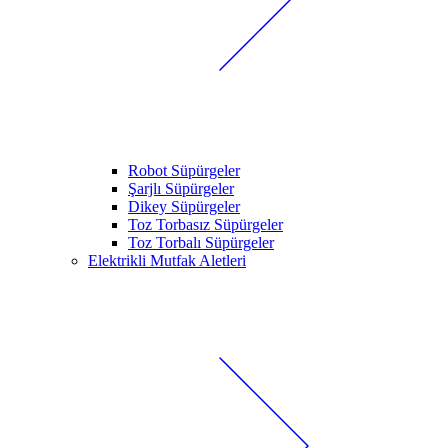
Robot Süpürgeler
Şarjlı Süpürgeler
Dikey Süpürgeler
Toz Torbasız Süpürgeler
Toz Torbalı Süpürgeler
Elektrikli Mutfak Aletleri