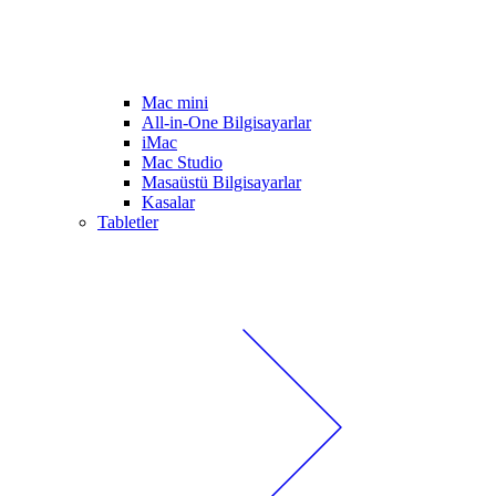
Mac mini
All-in-One Bilgisayarlar
iMac
Mac Studio
Masaüstü Bilgisayarlar
Kasalar
Tabletler