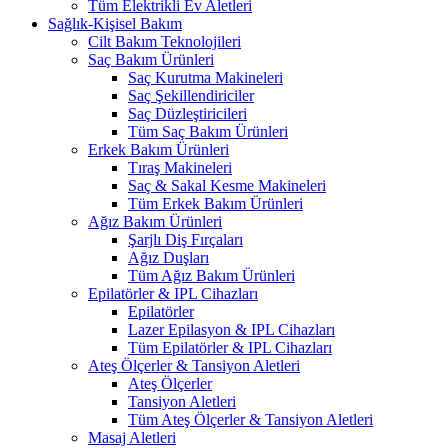
Tüm Elektrikli Ev Aletleri
Sağlık-Kişisel Bakım
Cilt Bakım Teknolojileri
Saç Bakım Ürünleri
Saç Kurutma Makineleri
Saç Şekillendiriciler
Saç Düzleştiricileri
Tüm Saç Bakım Ürünleri
Erkek Bakım Ürünleri
Tıraş Makineleri
Saç & Sakal Kesme Makineleri
Tüm Erkek Bakım Ürünleri
Ağız Bakım Ürünleri
Şarjlı Diş Fırçaları
Ağız Duşları
Tüm Ağız Bakım Ürünleri
Epilatörler & IPL Cihazları
Epilatörler
Lazer Epilasyon & IPL Cihazları
Tüm Epilatörler & IPL Cihazları
Ateş Ölçerler & Tansiyon Aletleri
Ateş Ölçerler
Tansiyon Aletleri
Tüm Ateş Ölçerler & Tansiyon Aletleri
Masaj Aletleri