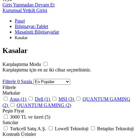
Giriş Yapmadan Devam Et
Kurumsal Yetkili Girişi
Pasaj
Bilgisayar-Tablet
Masaüstü Bilgisayarlar
Kasalar
Kasalar
Karşılaştırma Modu
Karşılaştırma için en az iki cihaz seçmelisiniz.
Filtrele
0
Sırala
Filtrele
Markalar
Asus (
1
)
Dell (
1
)
MSI (
3
)
QUANTUM GAMING
(
2
)
QUANTUM GAMING (
2
)
Peşin Fiyat
3000 TL ve üzeri (
5
)
Satıcılar
Turkcell Satış A.Ş.
Lowell Teknoloji
Betaplus Teknoloji
Kontratlı Ürünler