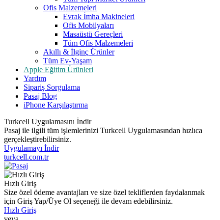
Ofis Malzemeleri
Evrak İmha Makineleri
Ofis Mobilyaları
Masaüstü Gereçleri
Tüm Ofis Malzemeleri
Akıllı & İlginç Ürünler
Tüm Ev-Yaşam
Apple Eğitim Ürünleri
Yardım
Sipariş Sorgulama
Pasaj Blog
iPhone Karşılaştırma
Turkcell Uygulamasını İndir
Pasaj ile ilgili tüm işlemlerinizi Turkcell Uygulamasından hızlıca
gerçekleştirebilirsiniz.
Uygulamayı İndir
turkcell.com.tr
Hızlı Giriş
Size özel ödeme avantajları ve size özel tekliflerden faydalanmak
için Giriş Yap/Üye Ol seçeneği ile devam edebilirsiniz.
Hızlı Giriş
veya