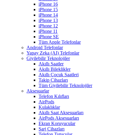
iPhone 16
iPhone 15
iPhone 14
iPhone 13
iPhone 12
iPhone 11
iPhone SE
Tüm Apple Telefonlar
Android Telefonlar
Yapay Zeka (AI) Telefonlar
Giyilebilir Teknolojiler
Akıllı Saatler
Akıllı Bileklikler
Akıllı Çocuk Saatleri
Takip Cihazları
Tüm Giyilebilir Teknolojiler
Aksesuarlar
Telefon Kılıfları
AirPods
Kulaklıklar
Akıllı Saat Aksesuarları
AirPods Aksesuarları
Ekran Koruyucular
Şarj Cihazları
Telefon Tutucular