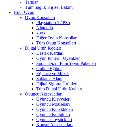
Tartılar
Tüm Sağlık-Kişisel Bakım
Hobi-Oyun
Oyun Konsolları
Playstation 5 / PS5
Nintendo
xbox
Diğer Oyun Konsolları
Tüm Oyun Konsolları
Dijital Ürün Kodları
Destek Kartları
Oyun Pinleri - Üyelikler
Spor - Dizi - Film Yayın Paketleri
Online Eğitim
Eğlence ve Müzik
Saklama Alanı
Dijital Sigorta Ürünleri
Tüm Dijital Ürün Kodları
Oyuncu Aksesuarları
Oyuncu Klavyeleri
Oyuncu Mouseları
Oyuncu Kulaklıkları
Oyuncu Koltukları
Oyuncu Joystickleri
Konsol Aksesuarları