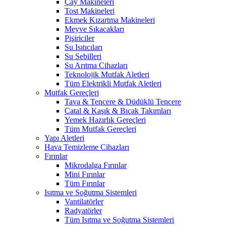
Çay Makineleri
Tost Makineleri
Ekmek Kızartma Makineleri
Meyve Sıkacakları
Pişiriciler
Su Isıtıcıları
Su Sebilleri
Su Arıtma Cihazları
Teknolojik Mutfak Aletleri
Tüm Elektrikli Mutfak Aletleri
Mutfak Gereçleri
Tava & Tencere & Düdüklü Tencere
Çatal & Kaşık & Bıçak Takımları
Yemek Hazırlık Gereçleri
Tüm Mutfak Gereçleri
Yapı Aletleri
Hava Temizleme Cihazları
Fırınlar
Mikrodalga Fırınlar
Mini Fırınlar
Tüm Fırınlar
Isıtma ve Soğutma Sistemleri
Vantilatörler
Radyatörler
Tüm Isıtma ve Soğutma Sistemleri