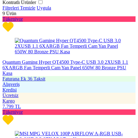
Kontratlı Ürünler
Filtreleri Temizle
Uygula
9
Ürün
Tükeniyor
Quantum Gaming Hyper QT4500 Type-C USB 3.0 2XUSB 1.1
6XARGB Fan Temperli Cam Yan Panel 650W 80 Bronze PSU
Kasa
Faturana Ek 36 Taksit
Alışveriş
Kredisi
Ücretsiz
Kargo
7.799
TL
Tükeniyor