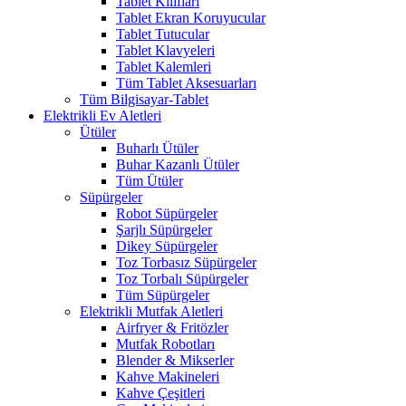
Tablet Kılıfları
Tablet Ekran Koruyucular
Tablet Tutucular
Tablet Klavyeleri
Tablet Kalemleri
Tüm Tablet Aksesuarları
Tüm Bilgisayar-Tablet
Elektrikli Ev Aletleri
Ütüler
Buharlı Ütüler
Buhar Kazanlı Ütüler
Tüm Ütüler
Süpürgeler
Robot Süpürgeler
Şarjlı Süpürgeler
Dikey Süpürgeler
Toz Torbasız Süpürgeler
Toz Torbalı Süpürgeler
Tüm Süpürgeler
Elektrikli Mutfak Aletleri
Airfryer & Fritözler
Mutfak Robotları
Blender & Mikserler
Kahve Makineleri
Kahve Çeşitleri