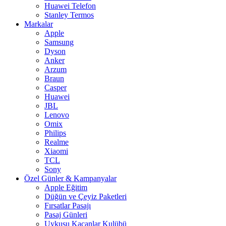
Huawei Telefon
Stanley Termos
Markalar
Apple
Samsung
Dyson
Anker
Arzum
Braun
Casper
Huawei
JBL
Lenovo
Omix
Philips
Realme
Xiaomi
TCL
Sony
Özel Günler & Kampanyalar
Apple Eğitim
Düğün ve Çeyiz Paketleri
Fırsatlar Pasajı
Pasaj Günleri
Uykusu Kaçanlar Kulübü