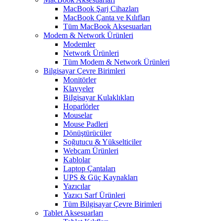
MacBook Şarj Cihazları
MacBook Çanta ve Kılıfları
Tüm MacBook Aksesuarları
Modem & Network Ürünleri
Modemler
Network Ürünleri
Tüm Modem & Network Ürünleri
Bilgisayar Çevre Birimleri
Monitörler
Klavyeler
BiIgisayar Kulaklıkları
Hoparlörler
Mouselar
Mouse Padleri
Dönüştürücüler
Soğutucu & Yükselticiler
Webcam Ürünleri
Kablolar
Laptop Çantaları
UPS & Güç Kaynakları
Yazıcılar
Yazıcı Sarf Ürünleri
Tüm Bilgisayar Çevre Birimleri
Tablet Aksesuarları