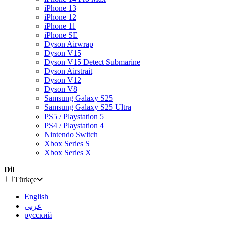
iPhone 13
iPhone 12
iPhone 11
iPhone SE
Dyson Airwrap
Dyson V15
Dyson V15 Detect Submarine
Dyson Airstrait
Dyson V12
Dyson V8
Samsung Galaxy S25
Samsung Galaxy S25 Ultra
PS5 / Playstation 5
PS4 / Playstation 4
Nintendo Switch
Xbox Series S
Xbox Series X
Dil
Türkçe
English
عربى
русский