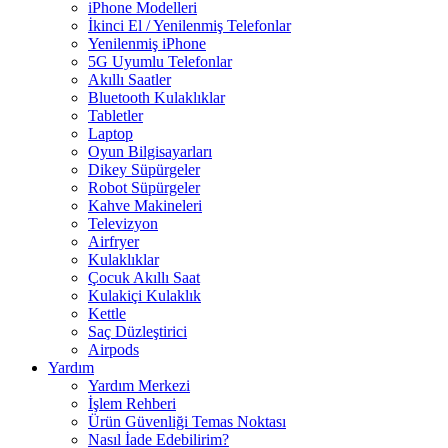
iPhone Modelleri
İkinci El / Yenilenmiş Telefonlar
Yenilenmiş iPhone
5G Uyumlu Telefonlar
Akıllı Saatler
Bluetooth Kulaklıklar
Tabletler
Laptop
Oyun Bilgisayarları
Dikey Süpürgeler
Robot Süpürgeler
Kahve Makineleri
Televizyon
Airfryer
Kulaklıklar
Çocuk Akıllı Saat
Kulakiçi Kulaklık
Kettle
Saç Düzleştirici
Airpods
Yardım
Yardım Merkezi
İşlem Rehberi
Ürün Güvenliği Temas Noktası
Nasıl İade Edebilirim?