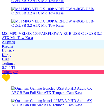
MSI MPG VELOX 100P AIRFLOW A-RGB USB-C 2xUSB 3.2
ATX Mid Tow Kasa
Alışveriş
Kredisi
Ücretsiz
Kargo
Hızlı
Teslimat
6.749
TL
Tükeniyor