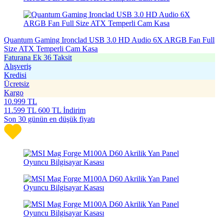
Quantum Gaming Ironclad USB 3.0 HD Audio 6X ARGB Fan Full
Size ATX Temperli Cam Kasa
Faturana Ek 36 Taksit
Alışveriş
Kredisi
Ücretsiz
Kargo
10.999
TL
11.599
TL
600 TL İndirim
Son 30 günün en düşük fiyatı