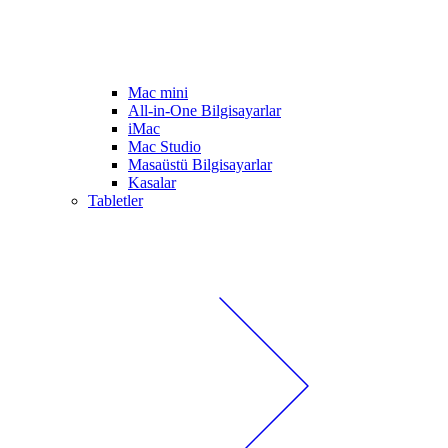
Mac mini
All-in-One Bilgisayarlar
iMac
Mac Studio
Masaüstü Bilgisayarlar
Kasalar
Tabletler