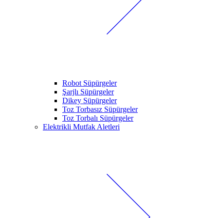
Robot Süpürgeler
Şarjlı Süpürgeler
Dikey Süpürgeler
Toz Torbasız Süpürgeler
Toz Torbalı Süpürgeler
Elektrikli Mutfak Aletleri