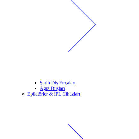
Şarjlı Diş Fırçaları
Ağız Duşları
Epilatörler & IPL Cihazları