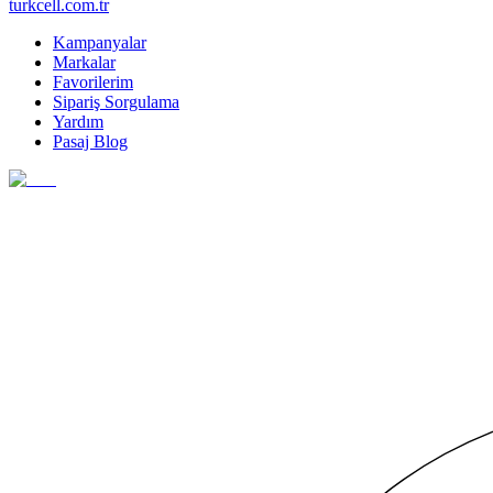
turkcell.com.tr
Kampanyalar
Markalar
Favorilerim
Sipariş Sorgulama
Yardım
Pasaj Blog