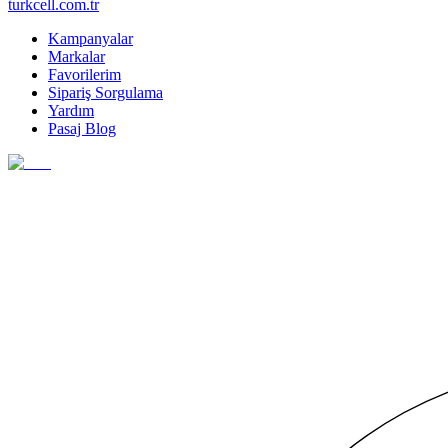
turkcell.com.tr
Kampanyalar
Markalar
Favorilerim
Sipariş Sorgulama
Yardım
Pasaj Blog