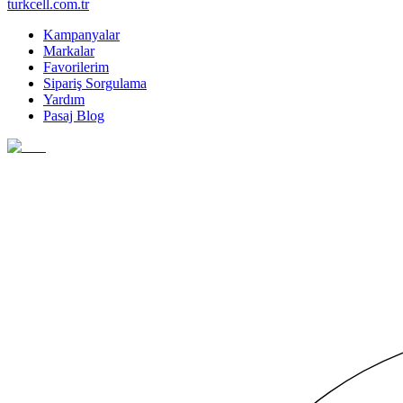
turkcell.com.tr
Kampanyalar
Markalar
Favorilerim
Sipariş Sorgulama
Yardım
Pasaj Blog