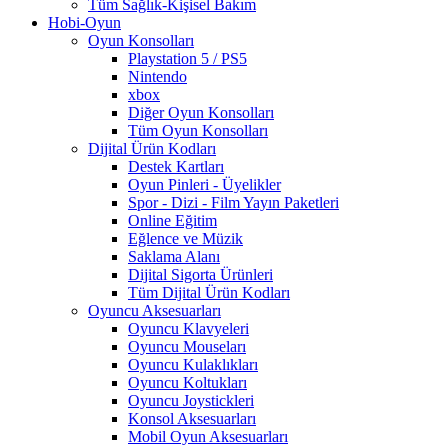
Tüm Sağlık-Kişisel Bakım
Hobi-Oyun
Oyun Konsolları
Playstation 5 / PS5
Nintendo
xbox
Diğer Oyun Konsolları
Tüm Oyun Konsolları
Dijital Ürün Kodları
Destek Kartları
Oyun Pinleri - Üyelikler
Spor - Dizi - Film Yayın Paketleri
Online Eğitim
Eğlence ve Müzik
Saklama Alanı
Dijital Sigorta Ürünleri
Tüm Dijital Ürün Kodları
Oyuncu Aksesuarları
Oyuncu Klavyeleri
Oyuncu Mouseları
Oyuncu Kulaklıkları
Oyuncu Koltukları
Oyuncu Joystickleri
Konsol Aksesuarları
Mobil Oyun Aksesuarları