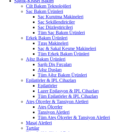
Sağlık-Kişisel Bakım
Cilt Bakım Teknolojileri
Saç Bakım Ürünleri
Saç Kurutma Makineleri
Saç Şekillendiriciler
Saç Düzleştiricileri
Tüm Saç Bakım Ürünleri
Erkek Bakım Ürünleri
Tıraş Makineleri
Saç & Sakal Kesme Makineleri
Tüm Erkek Bakım Ürünleri
Ağız Bakım Ürünleri
Şarjlı Diş Fırçaları
Ağız Duşları
Tüm Ağız Bakım Ürünleri
Epilatörler & IPL Cihazları
Epilatörler
Lazer Epilasyon & IPL Cihazları
Tüm Epilatörler & IPL Cihazları
Ateş Ölçerler & Tansiyon Aletleri
Ateş Ölçerler
Tansiyon Aletleri
Tüm Ateş Ölçerler & Tansiyon Aletleri
Masaj Aletleri
Tartılar