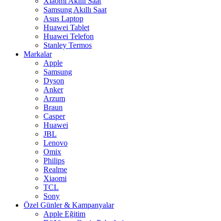
Xiaomi Akıllı Saat
Samsung Akıllı Saat
Asus Laptop
Huawei Tablet
Huawei Telefon
Stanley Termos
Markalar
Apple
Samsung
Dyson
Anker
Arzum
Braun
Casper
Huawei
JBL
Lenovo
Omix
Philips
Realme
Xiaomi
TCL
Sony
Özel Günler & Kampanyalar
Apple Eğitim