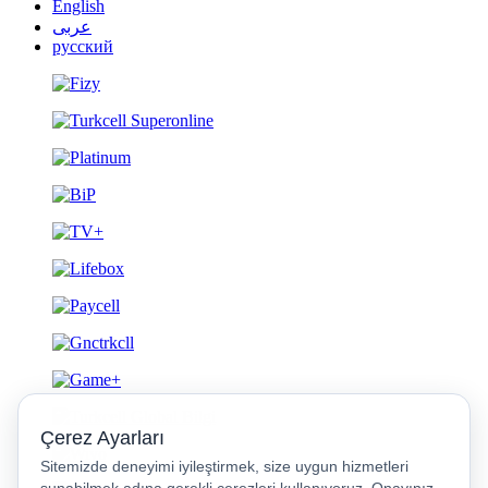
English
عربى
русский