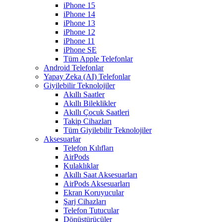
iPhone 15
iPhone 14
iPhone 13
iPhone 12
iPhone 11
iPhone SE
Tüm Apple Telefonlar
Android Telefonlar
Yapay Zeka (AI) Telefonlar
Giyilebilir Teknolojiler
Akıllı Saatler
Akıllı Bileklikler
Akıllı Çocuk Saatleri
Takip Cihazları
Tüm Giyilebilir Teknolojiler
Aksesuarlar
Telefon Kılıfları
AirPods
Kulaklıklar
Akıllı Saat Aksesuarları
AirPods Aksesuarları
Ekran Koruyucular
Şarj Cihazları
Telefon Tutucular
Dönüştürücüler