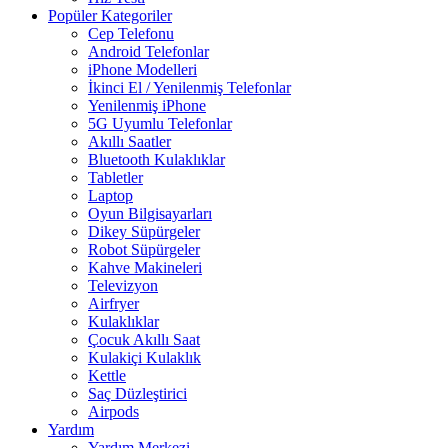
Popüler Kategoriler
Cep Telefonu
Android Telefonlar
iPhone Modelleri
İkinci El / Yenilenmiş Telefonlar
Yenilenmiş iPhone
5G Uyumlu Telefonlar
Akıllı Saatler
Bluetooth Kulaklıklar
Tabletler
Laptop
Oyun Bilgisayarları
Dikey Süpürgeler
Robot Süpürgeler
Kahve Makineleri
Televizyon
Airfryer
Kulaklıklar
Çocuk Akıllı Saat
Kulakiçi Kulaklık
Kettle
Saç Düzleştirici
Airpods
Yardım
Yardım Merkezi