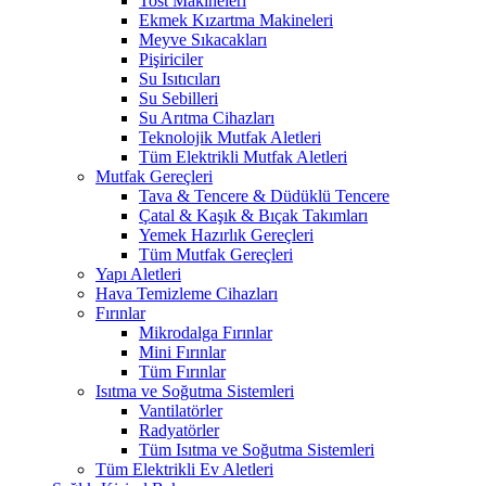
Tost Makineleri
Ekmek Kızartma Makineleri
Meyve Sıkacakları
Pişiriciler
Su Isıtıcıları
Su Sebilleri
Su Arıtma Cihazları
Teknolojik Mutfak Aletleri
Tüm Elektrikli Mutfak Aletleri
Mutfak Gereçleri
Tava & Tencere & Düdüklü Tencere
Çatal & Kaşık & Bıçak Takımları
Yemek Hazırlık Gereçleri
Tüm Mutfak Gereçleri
Yapı Aletleri
Hava Temizleme Cihazları
Fırınlar
Mikrodalga Fırınlar
Mini Fırınlar
Tüm Fırınlar
Isıtma ve Soğutma Sistemleri
Vantilatörler
Radyatörler
Tüm Isıtma ve Soğutma Sistemleri
Tüm Elektrikli Ev Aletleri