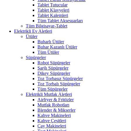
Tablet Tutucular
Tablet Klavyeleri
Tablet Kalemleri
Tüm Tablet Aksesuarları
Tüm Bilgisayar-Tablet
Elektrikli Ev Aletleri
Ütüler
Buharlı Ütüler
Buhar Kazanlı Ütüler
Tüm Ütüler
Süpürgeler
Robot Süpürgeler
Şarjlı Süpürgeler
Dikey Süpürgeler
Toz Torbasız Süpürgeler
Toz Torbalı Süpürgeler
Tüm Süpürgeler
Elektrikli Mutfak Aletleri
Airfryer & Fritözler
Mutfak Robotları
Blender & Mikserler
Kahve Makineleri
Kahve Çeşitleri
Çay Makineleri