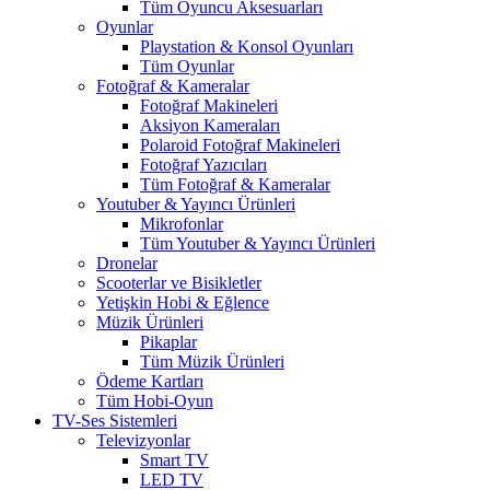
Tüm Oyuncu Aksesuarları
Oyunlar
Playstation & Konsol Oyunları
Tüm Oyunlar
Fotoğraf & Kameralar
Fotoğraf Makineleri
Aksiyon Kameraları
Polaroid Fotoğraf Makineleri
Fotoğraf Yazıcıları
Tüm Fotoğraf & Kameralar
Youtuber & Yayıncı Ürünleri
Mikrofonlar
Tüm Youtuber & Yayıncı Ürünleri
Dronelar
Scooterlar ve Bisikletler
Yetişkin Hobi & Eğlence
Müzik Ürünleri
Pikaplar
Tüm Müzik Ürünleri
Ödeme Kartları
Tüm Hobi-Oyun
TV-Ses Sistemleri
Televizyonlar
Smart TV
LED TV