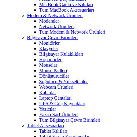
MacBook Çanta ve Kılıfları
Tüm MacBook Aksesuarları
Modem & Network Ürünleri
Modemler
Network Ürünleri
Tüm Modem & Network Ürünleri
Bilgisayar Çevre Birimleri
Monitörler
Klavyeler
BiIgisayar Kulaklıkları
Hoparlörler
Mouselar
Mouse Padleri
Dönüştürücüler
Soğutucu & Yükselticiler
Webcam Ürünleri
Kablolar
Laptop Çantaları
UPS & Güç Kaynakları
Yazıcılar
Yazıcı Sarf Ürünleri
Tüm Bilgisayar Çevre Birimleri
Tablet Aksesuarları
Tablet Kılıfları
Tablet Ekran Koruyucular