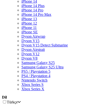
iPhone 14
iPhone 14 Plus
iPhone 14 Pro
iPhone 14 Pro Max
iPhone 13
iPhone 12
iPhone 11
iPhone SE
Dyson Airwrap
Dyson V15
Dyson V15 Detect Submarine
Dyson Airstrait
Dyson V12
Dyson V8
Samsung Galaxy S25
Samsung Galaxy S25 Ultra
PS5 / Playstation 5
PS4 / Playstation 4
Nintendo Switch
Xbox Series S
Xbox Series X
Dil
Türkçe