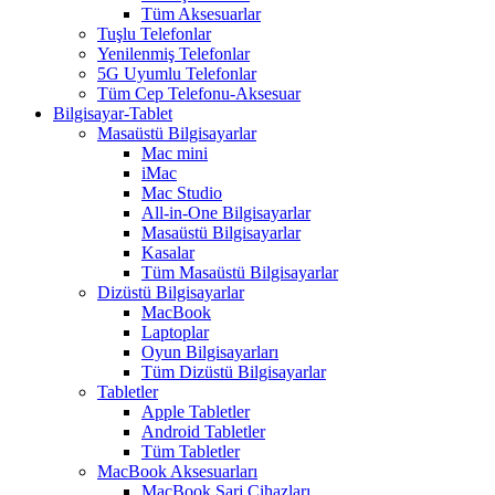
Tüm Aksesuarlar
Tuşlu Telefonlar
Yenilenmiş Telefonlar
5G Uyumlu Telefonlar
Tüm Cep Telefonu-Aksesuar
Bilgisayar-Tablet
Masaüstü Bilgisayarlar
Mac mini
iMac
Mac Studio
All-in-One Bilgisayarlar
Masaüstü Bilgisayarlar
Kasalar
Tüm Masaüstü Bilgisayarlar
Dizüstü Bilgisayarlar
MacBook
Laptoplar
Oyun Bilgisayarları
Tüm Dizüstü Bilgisayarlar
Tabletler
Apple Tabletler
Android Tabletler
Tüm Tabletler
MacBook Aksesuarları
MacBook Şarj Cihazları