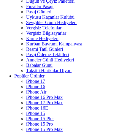
Düğün ve Çeyiz Paketleri
Fırsatlar Pasajı
Pasaj Günleri
Uykusu Kaçanlar Kulübü
Sevgililer Günü Hediyeleri
Vergisiz Telefonlar
Vergisiz Bilgisayarlar
Karne Hediyeleri
Kurban Bayramı Kampanyası
Resmi Tatil Günleri
Pasaj Ödeme Teklifleri
Anneler Günü Hediyeleri
Babalar Günü
Taksitli Harikalar Diyarı
Popüler Ürünler
iPhone 17
iPhone 16
iPhone Air
iPhone 16 Pro Max
iPhone 17 Pro Max
iPhone 16E
iPhone 15
iPhone 15 Plus
iPhone 15 Pro
iPhone 15 Pro Max