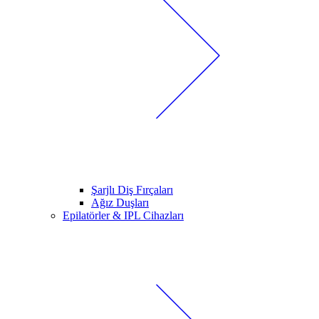
Şarjlı Diş Fırçaları
Ağız Duşları
Epilatörler & IPL Cihazları