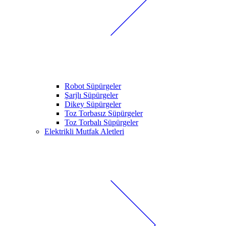
Robot Süpürgeler
Şarjlı Süpürgeler
Dikey Süpürgeler
Toz Torbasız Süpürgeler
Toz Torbalı Süpürgeler
Elektrikli Mutfak Aletleri