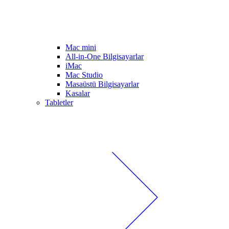
Mac mini
All-in-One Bilgisayarlar
iMac
Mac Studio
Masaüstü Bilgisayarlar
Kasalar
Tabletler