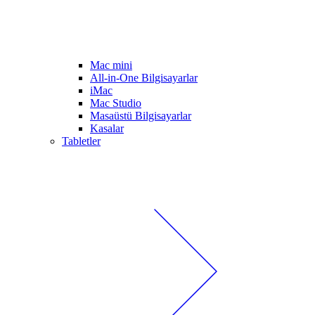
Mac mini
All-in-One Bilgisayarlar
iMac
Mac Studio
Masaüstü Bilgisayarlar
Kasalar
Tabletler