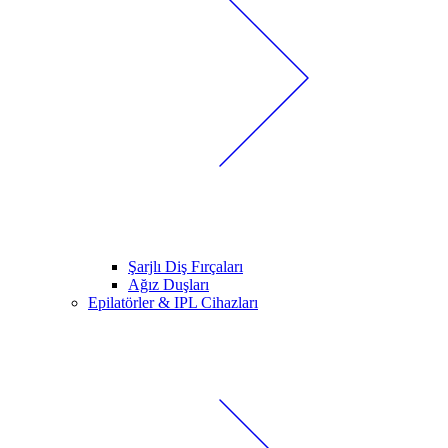
Şarjlı Diş Fırçaları
Ağız Duşları
Epilatörler & IPL Cihazları