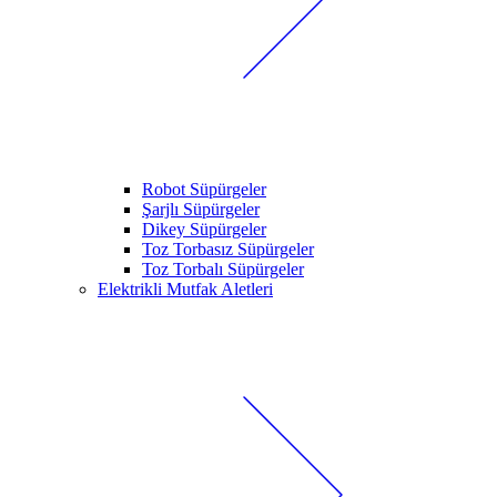
Robot Süpürgeler
Şarjlı Süpürgeler
Dikey Süpürgeler
Toz Torbasız Süpürgeler
Toz Torbalı Süpürgeler
Elektrikli Mutfak Aletleri