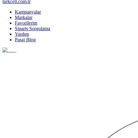
turkcell.com.tr
Kampanyalar
Markalar
Favorilerim
Sipariş Sorgulama
Yardım
Pasaj Blog