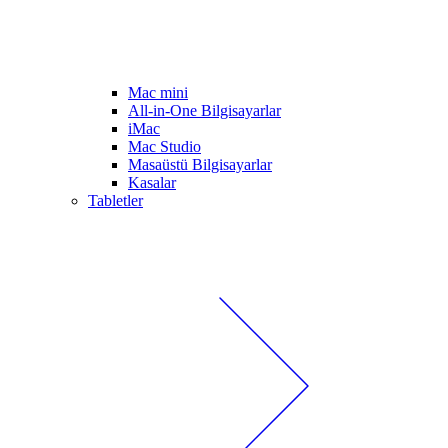
Mac mini
All-in-One Bilgisayarlar
iMac
Mac Studio
Masaüstü Bilgisayarlar
Kasalar
Tabletler