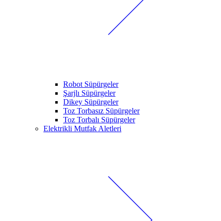
Robot Süpürgeler
Şarjlı Süpürgeler
Dikey Süpürgeler
Toz Torbasız Süpürgeler
Toz Torbalı Süpürgeler
Elektrikli Mutfak Aletleri