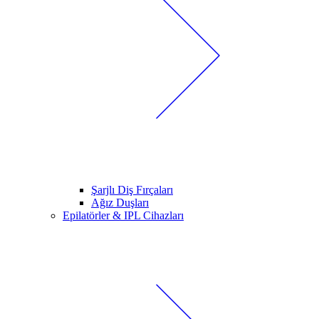
Şarjlı Diş Fırçaları
Ağız Duşları
Epilatörler & IPL Cihazları