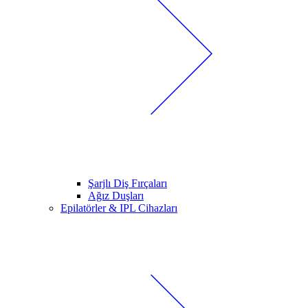
Şarjlı Diş Fırçaları
Ağız Duşları
Epilatörler & IPL Cihazları