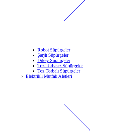
Robot Süpürgeler
Şarjlı Süpürgeler
Dikey Süpürgeler
Toz Torbasız Süpürgeler
Toz Torbalı Süpürgeler
Elektrikli Mutfak Aletleri