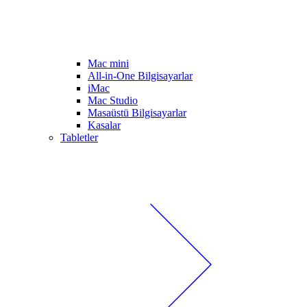
Mac mini
All-in-One Bilgisayarlar
iMac
Mac Studio
Masaüstü Bilgisayarlar
Kasalar
Tabletler