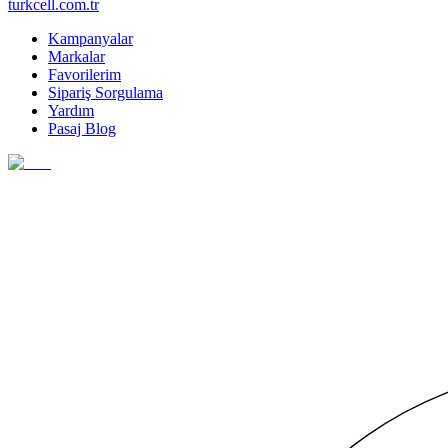
turkcell.com.tr
Kampanyalar
Markalar
Favorilerim
Sipariş Sorgulama
Yardım
Pasaj Blog