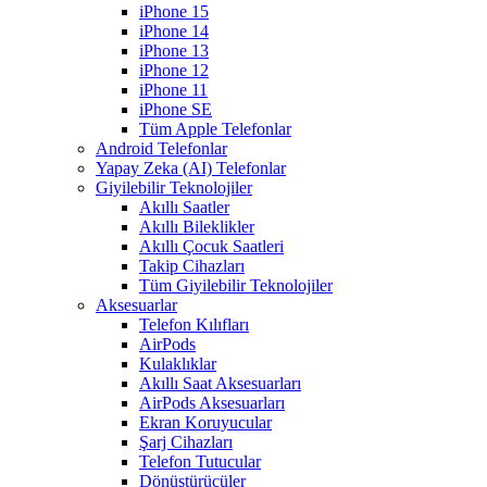
iPhone 15
iPhone 14
iPhone 13
iPhone 12
iPhone 11
iPhone SE
Tüm Apple Telefonlar
Android Telefonlar
Yapay Zeka (AI) Telefonlar
Giyilebilir Teknolojiler
Akıllı Saatler
Akıllı Bileklikler
Akıllı Çocuk Saatleri
Takip Cihazları
Tüm Giyilebilir Teknolojiler
Aksesuarlar
Telefon Kılıfları
AirPods
Kulaklıklar
Akıllı Saat Aksesuarları
AirPods Aksesuarları
Ekran Koruyucular
Şarj Cihazları
Telefon Tutucular
Dönüştürücüler