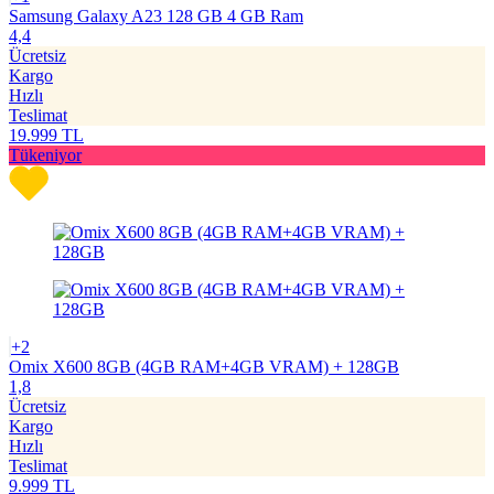
Samsung Galaxy A23 128 GB 4 GB Ram
4,4
Ücretsiz
Kargo
Hızlı
Teslimat
19.999
TL
Tükeniyor
+2
Omix X600 8GB (4GB RAM+4GB VRAM) + 128GB
1,8
Ücretsiz
Kargo
Hızlı
Teslimat
9.999
TL