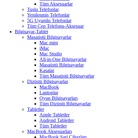
Tüm Aksesuarlar
Tuşlu Telefonlar
Yenilenmiş Telefonlar
5G Uyumlu Telefonlar
Tüm Cep Telefonu-Aksesuar
Bilgisayar-Tablet
Masaüstü Bilgisayarlar
Mac mini
iMac
Mac Studio
All-in-One Bilgisayarlar
Masaüstü Bilgisayarlar
Kasalar
Tüm Masaüstü Bilgisayarlar
Dizüstü Bilgisayarlar
MacBook
Laptoplar
Oyun Bilgisayarları
Tüm Dizüstü Bilgisayarlar
Tabletler
Apple Tabletler
Android Tabletler
Tüm Tabletler
MacBook Aksesuarları
MacBook Şarj Cihazları