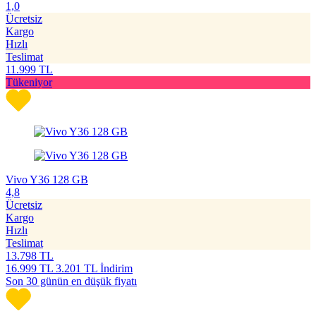
1,0
Ücretsiz
Kargo
Hızlı
Teslimat
11.999
TL
Tükeniyor
Vivo Y36 128 GB
4,8
Ücretsiz
Kargo
Hızlı
Teslimat
13.798
TL
16.999
TL
3.201 TL İndirim
Son 30 günün en düşük fiyatı