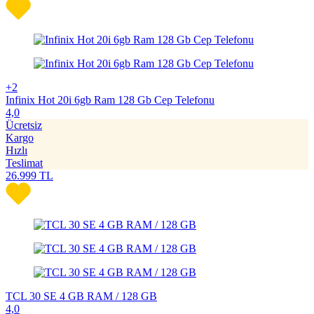
+2
Infinix Hot 20i 6gb Ram 128 Gb Cep Telefonu
4,0
Ücretsiz
Kargo
Hızlı
Teslimat
26.999
TL
TCL 30 SE 4 GB RAM / 128 GB
4,0