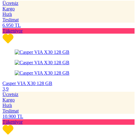
Ücretsiz
Kargo
Hızlı
Teslimat
6.950
TL
Tükeniyor
Casper VIA X30 128 GB
3,9
Ücretsiz
Kargo
Hızlı
Teslimat
10.900
TL
Tükeniyor