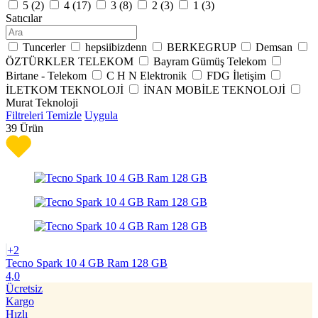
5 (
2
)
4 (
17
)
3 (
8
)
2 (
3
)
1 (
3
)
Satıcılar
Tuncerler
hepsiibizdenn
BERKEGRUP
Demsan
ÖZTÜRKLER TELEKOM
Bayram Gümüş Telekom
Birtane - Telekom
C H N Elektronik
FDG İletişim
İLETKOM TEKNOLOJİ
İNAN MOBİLE TEKNOLOJİ
Murat Teknoloji
Filtreleri Temizle
Uygula
39
Ürün
+2
Tecno Spark 10 4 GB Ram 128 GB
4,0
Ücretsiz
Kargo
Hızlı