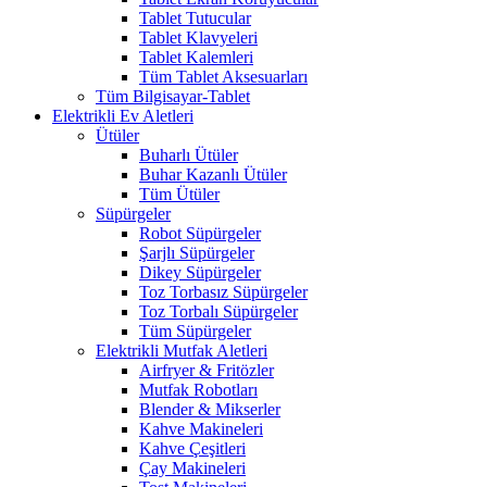
Tablet Tutucular
Tablet Klavyeleri
Tablet Kalemleri
Tüm Tablet Aksesuarları
Tüm Bilgisayar-Tablet
Elektrikli Ev Aletleri
Ütüler
Buharlı Ütüler
Buhar Kazanlı Ütüler
Tüm Ütüler
Süpürgeler
Robot Süpürgeler
Şarjlı Süpürgeler
Dikey Süpürgeler
Toz Torbasız Süpürgeler
Toz Torbalı Süpürgeler
Tüm Süpürgeler
Elektrikli Mutfak Aletleri
Airfryer & Fritözler
Mutfak Robotları
Blender & Mikserler
Kahve Makineleri
Kahve Çeşitleri
Çay Makineleri