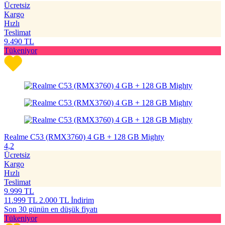
Ücretsiz
Kargo
Hızlı
Teslimat
9.490
TL
Tükeniyor
Realme C53 (RMX3760) 4 GB + 128 GB Mighty
4,2
Ücretsiz
Kargo
Hızlı
Teslimat
9.999
TL
11.999
TL
2.000 TL İndirim
Son 30 günün en düşük fiyatı
Tükeniyor