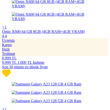
+1
Omix X600 64 GB 8GB (4GB RAM+4GB VRAM)
4,4
Ücretsiz
Kargo
Hızlı
Teslimat
8.999
TL
9.999
TL
1.000 TL İndirim
Son 30 günün en düşük fiyatı
+1