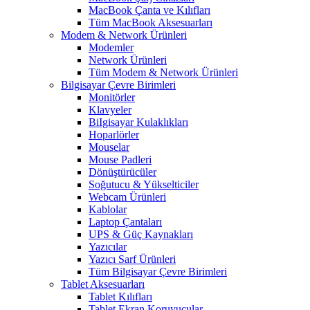
MacBook Çanta ve Kılıfları
Tüm MacBook Aksesuarları
Modem & Network Ürünleri
Modemler
Network Ürünleri
Tüm Modem & Network Ürünleri
Bilgisayar Çevre Birimleri
Monitörler
Klavyeler
BiIgisayar Kulaklıkları
Hoparlörler
Mouselar
Mouse Padleri
Dönüştürücüler
Soğutucu & Yükselticiler
Webcam Ürünleri
Kablolar
Laptop Çantaları
UPS & Güç Kaynakları
Yazıcılar
Yazıcı Sarf Ürünleri
Tüm Bilgisayar Çevre Birimleri
Tablet Aksesuarları
Tablet Kılıfları
Tablet Ekran Koruyucular