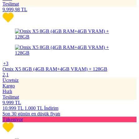
Teslimat
9.999,98
TL
+3
Omix X5 8GB (4GB RAM+4GB VRAM) + 128GB
2,1
Ücretsiz
Kargo
Hızlı
Teslimat
9.999
TL
10.999
TL
1.000 TL İndirim
Son 30 günün en düşük fiyatı
Tükeniyor