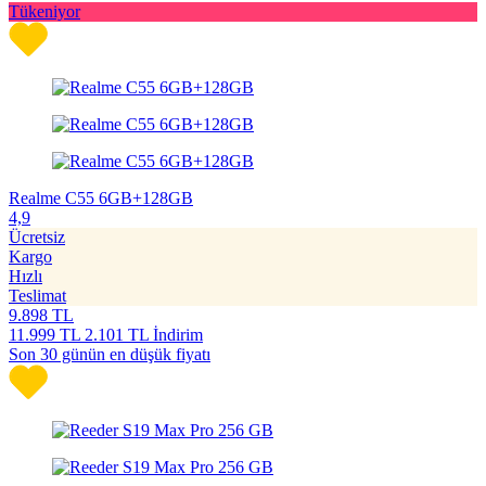
Tükeniyor
Realme C55 6GB+128GB
4,9
Ücretsiz
Kargo
Hızlı
Teslimat
9.898
TL
11.999
TL
2.101 TL İndirim
Son 30 günün en düşük fiyatı