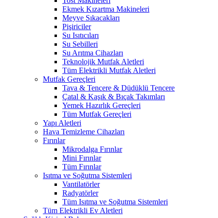
Tost Makineleri
Ekmek Kızartma Makineleri
Meyve Sıkacakları
Pişiriciler
Su Isıtıcıları
Su Sebilleri
Su Arıtma Cihazları
Teknolojik Mutfak Aletleri
Tüm Elektrikli Mutfak Aletleri
Mutfak Gereçleri
Tava & Tencere & Düdüklü Tencere
Çatal & Kaşık & Bıçak Takımları
Yemek Hazırlık Gereçleri
Tüm Mutfak Gereçleri
Yapı Aletleri
Hava Temizleme Cihazları
Fırınlar
Mikrodalga Fırınlar
Mini Fırınlar
Tüm Fırınlar
Isıtma ve Soğutma Sistemleri
Vantilatörler
Radyatörler
Tüm Isıtma ve Soğutma Sistemleri
Tüm Elektrikli Ev Aletleri