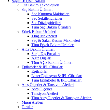
Sağlık-Kişisel Bakım
Cilt Bakım Teknolojileri
Saç Bakım Ürünleri
Saç Kurutma Makineleri
Saç Şekillendiriciler
Saç Düzleştiricileri
Tüm Saç Bakım Ürünleri
Erkek Bakım Ürünleri
Tıraş Makineleri
Saç & Sakal Kesme Makineleri
Tüm Erkek Bakım Ürünleri
Ağız Bakım Ürünleri
Şarjlı Diş Fırçaları
Ağız Duşları
Tüm Ağız Bakım Ürünleri
Epilatörler & IPL Cihazları
Epilatörler
Lazer Epilasyon & IPL Cihazları
Tüm Epilatörler & IPL Cihazları
Ateş Ölçerler & Tansiyon Aletleri
Ateş Ölçerler
Tansiyon Aletleri
Tüm Ateş Ölçerler & Tansiyon Aletleri
Masaj Aletleri
Tartılar