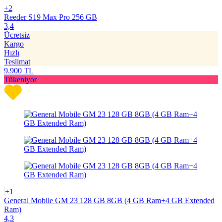
+2
Reeder S19 Max Pro 256 GB
3,4
Ücretsiz
Kargo
Hızlı
Teslimat
9.900
TL
Tükeniyor
+1
General Mobile GM 23 128 GB 8GB (4 GB Ram+4 GB Extended
Ram)
4,3