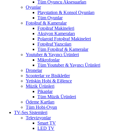
Tüm Oyuncu Aksesuarları
Oyunlar
Playstation & Konsol Oyunları
Tüm Oyunlar
Fotoğraf & Kameralar
Fotoğraf Makineleri
Aksiyon Kameraları
Polaroid Fotoğraf Makineleri
Fotoğraf Yazıcıları
Tüm Fotoğraf & Kameralar
Youtuber & Yayıncı Ürünleri
Mikrofonlar
Tüm Youtuber & Yayıncı Ürünleri
Dronelar
Scooterlar ve Bisikletler
Yetişkin Hobi & Eğlence
Müzik Ürünleri
Pikaplar
Tüm Müzik Ürünleri
Ödeme Kartları
Tüm Hobi-Oyun
TV-Ses Sistemleri
Televizyonlar
Smart TV
LED TV