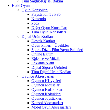
Tüm Sağlık-Kişisel Bakım
Hobi-Oyun
Oyun Konsolları
Playstation 5 / PS5
Nintendo
xbox
Diğer Oyun Konsolları
Tüm Oyun Konsolları
Dijital Ürün Kodları
Destek Kartları
Oyun Pinleri - Üyelikler
Spor - Dizi - Film Yayın Paketleri
Online Eğitim
Eğlence ve Müzik
Saklama Alanı
Dijital Sigorta Ürünleri
Tüm Dijital Ürün Kodları
Oyuncu Aksesuarları
Oyuncu Klavyeleri
Oyuncu Mouseları
Oyuncu Kulaklıkları
Oyuncu Koltukları
Oyuncu Joystickleri
Konsol Aksesuarları
Mobil Oyun Aksesuarları