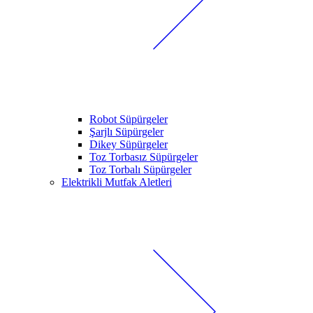
Robot Süpürgeler
Şarjlı Süpürgeler
Dikey Süpürgeler
Toz Torbasız Süpürgeler
Toz Torbalı Süpürgeler
Elektrikli Mutfak Aletleri