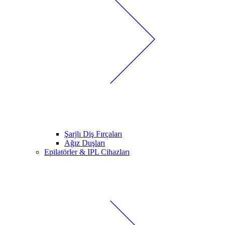
Şarjlı Diş Fırçaları
Ağız Duşları
Epilatörler & IPL Cihazları