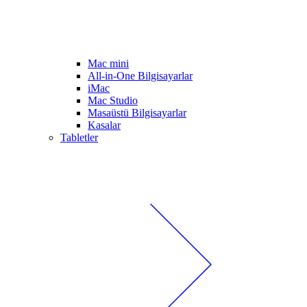
Mac mini
All-in-One Bilgisayarlar
iMac
Mac Studio
Masaüstü Bilgisayarlar
Kasalar
Tabletler