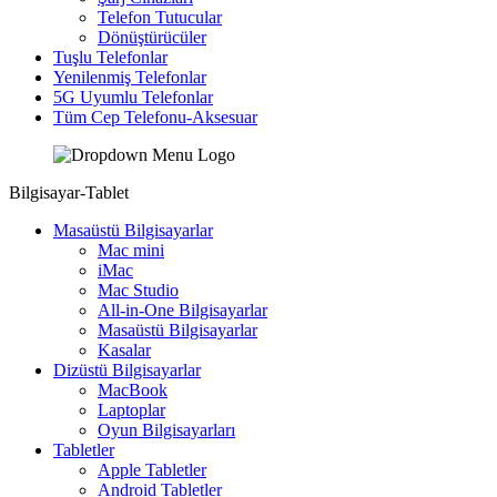
Telefon Tutucular
Dönüştürücüler
Tuşlu Telefonlar
Yenilenmiş Telefonlar
5G Uyumlu Telefonlar
Tüm Cep Telefonu-Aksesuar
Bilgisayar-Tablet
Masaüstü Bilgisayarlar
Mac mini
iMac
Mac Studio
All-in-One Bilgisayarlar
Masaüstü Bilgisayarlar
Kasalar
Dizüstü Bilgisayarlar
MacBook
Laptoplar
Oyun Bilgisayarları
Tabletler
Apple Tabletler
Android Tabletler