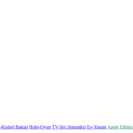
k-Kişisel Bakım
Hobi-Oyun
TV-Ses Sistemleri
Ev-Yaşam
Apple Eğitim