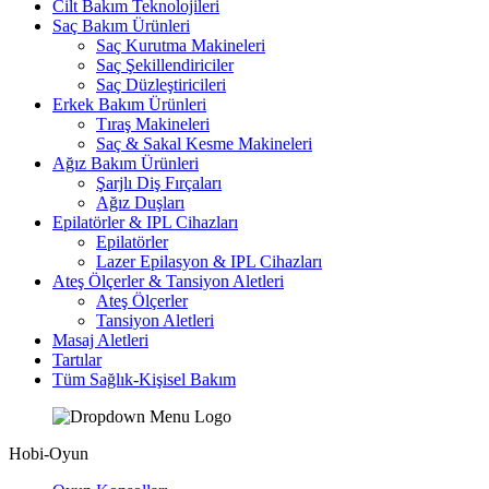
Cilt Bakım Teknolojileri
Saç Bakım Ürünleri
Saç Kurutma Makineleri
Saç Şekillendiriciler
Saç Düzleştiricileri
Erkek Bakım Ürünleri
Tıraş Makineleri
Saç & Sakal Kesme Makineleri
Ağız Bakım Ürünleri
Şarjlı Diş Fırçaları
Ağız Duşları
Epilatörler & IPL Cihazları
Epilatörler
Lazer Epilasyon & IPL Cihazları
Ateş Ölçerler & Tansiyon Aletleri
Ateş Ölçerler
Tansiyon Aletleri
Masaj Aletleri
Tartılar
Tüm Sağlık-Kişisel Bakım
Hobi-Oyun