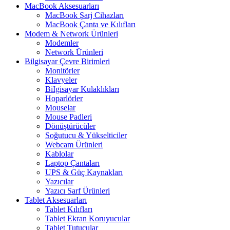
MacBook Aksesuarları
MacBook Şarj Cihazları
MacBook Çanta ve Kılıfları
Modem & Network Ürünleri
Modemler
Network Ürünleri
Bilgisayar Çevre Birimleri
Monitörler
Klavyeler
BiIgisayar Kulaklıkları
Hoparlörler
Mouselar
Mouse Padleri
Dönüştürücüler
Soğutucu & Yükselticiler
Webcam Ürünleri
Kablolar
Laptop Çantaları
UPS & Güç Kaynakları
Yazıcılar
Yazıcı Sarf Ürünleri
Tablet Aksesuarları
Tablet Kılıfları
Tablet Ekran Koruyucular
Tablet Tutucular