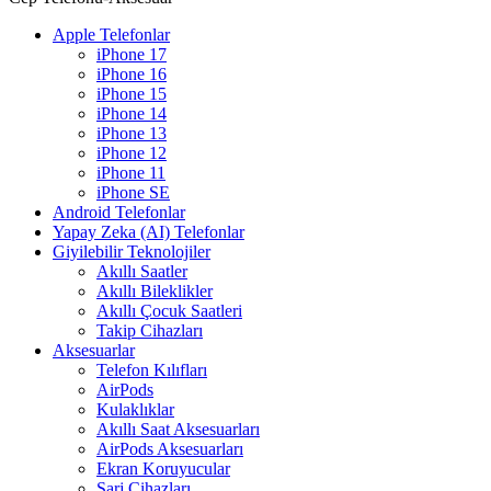
Apple Telefonlar
iPhone 17
iPhone 16
iPhone 15
iPhone 14
iPhone 13
iPhone 12
iPhone 11
iPhone SE
Android Telefonlar
Yapay Zeka (AI) Telefonlar
Giyilebilir Teknolojiler
Akıllı Saatler
Akıllı Bileklikler
Akıllı Çocuk Saatleri
Takip Cihazları
Aksesuarlar
Telefon Kılıfları
AirPods
Kulaklıklar
Akıllı Saat Aksesuarları
AirPods Aksesuarları
Ekran Koruyucular
Şarj Cihazları