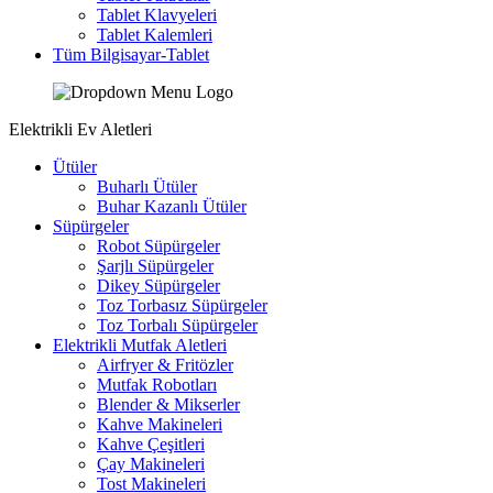
Tablet Klavyeleri
Tablet Kalemleri
Tüm Bilgisayar-Tablet
Elektrikli Ev Aletleri
Ütüler
Buharlı Ütüler
Buhar Kazanlı Ütüler
Süpürgeler
Robot Süpürgeler
Şarjlı Süpürgeler
Dikey Süpürgeler
Toz Torbasız Süpürgeler
Toz Torbalı Süpürgeler
Elektrikli Mutfak Aletleri
Airfryer & Fritözler
Mutfak Robotları
Blender & Mikserler
Kahve Makineleri
Kahve Çeşitleri
Çay Makineleri
Tost Makineleri