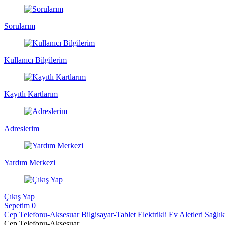
Sorularım
Kullanıcı Bilgilerim
Kayıtlı Kartlarım
Adreslerim
Yardım Merkezi
Çıkış Yap
Sepetim
0
Cep Telefonu-Aksesuar
Bilgisayar-Tablet
Elektrikli Ev Aletleri
Sağlı
Cep Telefonu-Aksesuar