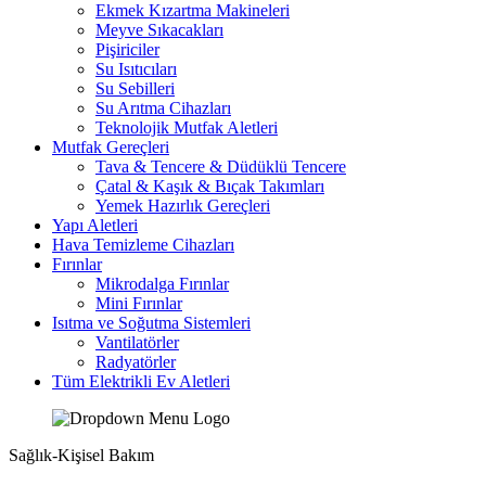
Ekmek Kızartma Makineleri
Meyve Sıkacakları
Pişiriciler
Su Isıtıcıları
Su Sebilleri
Su Arıtma Cihazları
Teknolojik Mutfak Aletleri
Mutfak Gereçleri
Tava & Tencere & Düdüklü Tencere
Çatal & Kaşık & Bıçak Takımları
Yemek Hazırlık Gereçleri
Yapı Aletleri
Hava Temizleme Cihazları
Fırınlar
Mikrodalga Fırınlar
Mini Fırınlar
Isıtma ve Soğutma Sistemleri
Vantilatörler
Radyatörler
Tüm Elektrikli Ev Aletleri
Sağlık-Kişisel Bakım