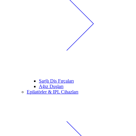
Şarjlı Diş Fırçaları
Ağız Duşları
Epilatörler & IPL Cihazları