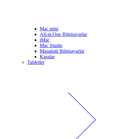
Mac mini
All-in-One Bilgisayarlar
iMac
Mac Studio
Masaüstü Bilgisayarlar
Kasalar
Tabletler