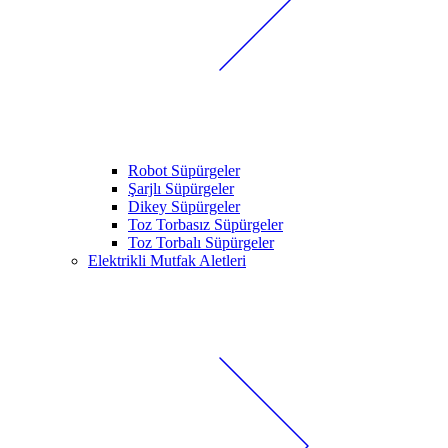
Robot Süpürgeler
Şarjlı Süpürgeler
Dikey Süpürgeler
Toz Torbasız Süpürgeler
Toz Torbalı Süpürgeler
Elektrikli Mutfak Aletleri