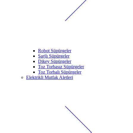
Robot Süpürgeler
Şarjlı Süpürgeler
Dikey Süpürgeler
Toz Torbasız Süpürgeler
Toz Torbalı Süpürgeler
Elektrikli Mutfak Aletleri