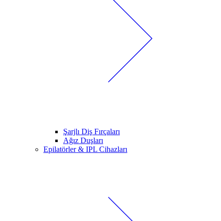
Şarjlı Diş Fırçaları
Ağız Duşları
Epilatörler & IPL Cihazları