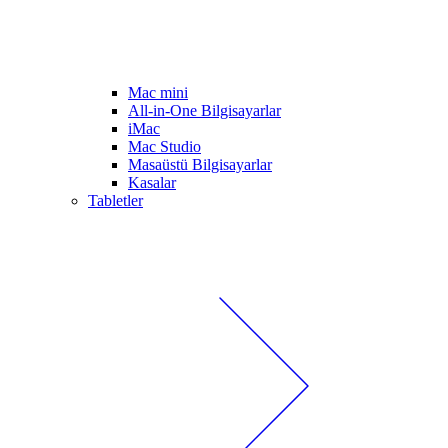
Mac mini
All-in-One Bilgisayarlar
iMac
Mac Studio
Masaüstü Bilgisayarlar
Kasalar
Tabletler