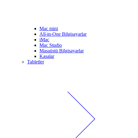
Mac mini
All-in-One Bilgisayarlar
iMac
Mac Studio
Masaüstü Bilgisayarlar
Kasalar
Tabletler