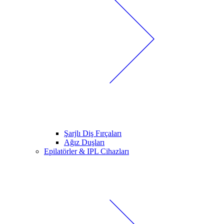
Şarjlı Diş Fırçaları
Ağız Duşları
Epilatörler & IPL Cihazları