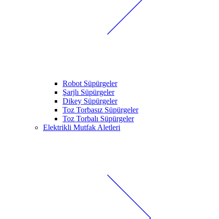
Robot Süpürgeler
Şarjlı Süpürgeler
Dikey Süpürgeler
Toz Torbasız Süpürgeler
Toz Torbalı Süpürgeler
Elektrikli Mutfak Aletleri