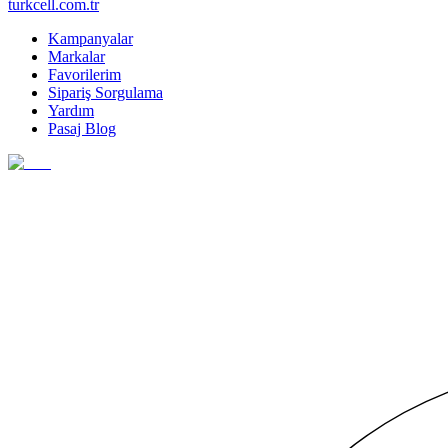
turkcell.com.tr
Kampanyalar
Markalar
Favorilerim
Sipariş Sorgulama
Yardım
Pasaj Blog