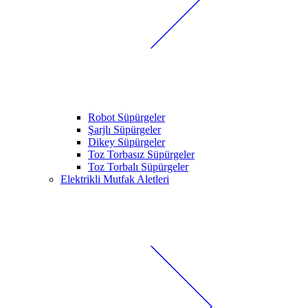
Robot Süpürgeler
Şarjlı Süpürgeler
Dikey Süpürgeler
Toz Torbasız Süpürgeler
Toz Torbalı Süpürgeler
Elektrikli Mutfak Aletleri