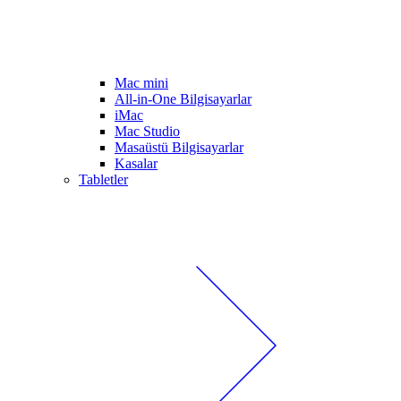
Mac mini
All-in-One Bilgisayarlar
iMac
Mac Studio
Masaüstü Bilgisayarlar
Kasalar
Tabletler