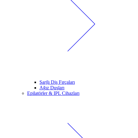
Şarjlı Diş Fırçaları
Ağız Duşları
Epilatörler & IPL Cihazları