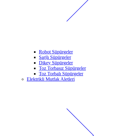
Robot Süpürgeler
Şarjlı Süpürgeler
Dikey Süpürgeler
Toz Torbasız Süpürgeler
Toz Torbalı Süpürgeler
Elektrikli Mutfak Aletleri