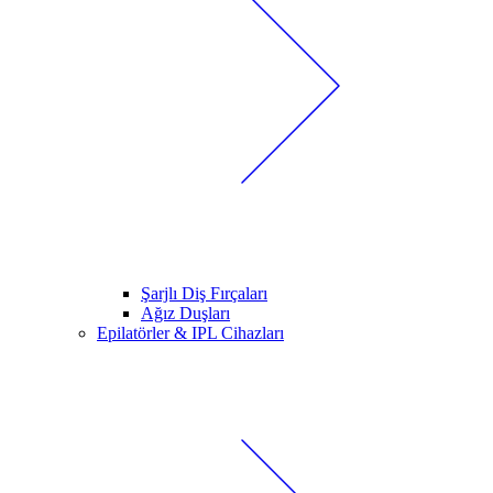
Şarjlı Diş Fırçaları
Ağız Duşları
Epilatörler & IPL Cihazları