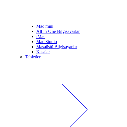
Mac mini
All-in-One Bilgisayarlar
iMac
Mac Studio
Masaüstü Bilgisayarlar
Kasalar
Tabletler