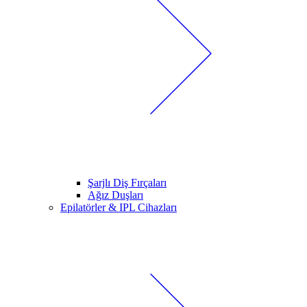
Şarjlı Diş Fırçaları
Ağız Duşları
Epilatörler & IPL Cihazları