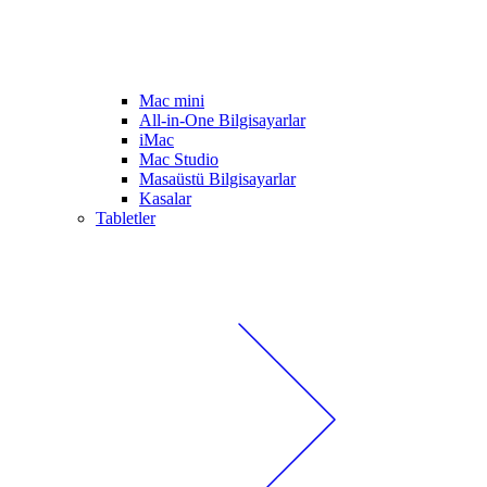
Mac mini
All-in-One Bilgisayarlar
iMac
Mac Studio
Masaüstü Bilgisayarlar
Kasalar
Tabletler