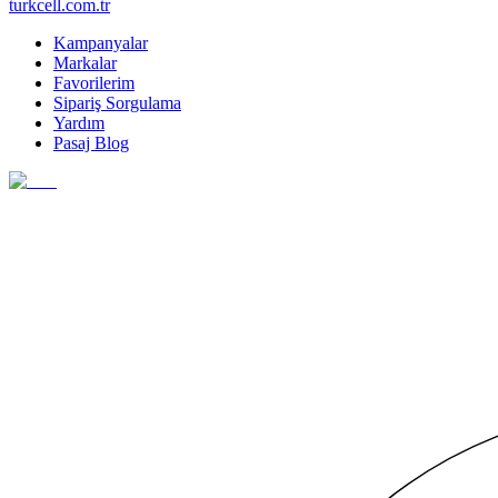
turkcell.com.tr
Kampanyalar
Markalar
Favorilerim
Sipariş Sorgulama
Yardım
Pasaj Blog