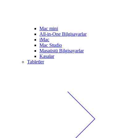
Mac mini
All-in-One Bilgisayarlar
iMac
Mac Studio
Masaüstü Bilgisayarlar
Kasalar
Tabletler