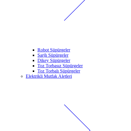
Robot Süpürgeler
Şarjlı Süpürgeler
Dikey Süpürgeler
Toz Torbasız Süpürgeler
Toz Torbalı Süpürgeler
Elektrikli Mutfak Aletleri