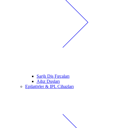
Şarjlı Diş Fırçaları
Ağız Duşları
Epilatörler & IPL Cihazları