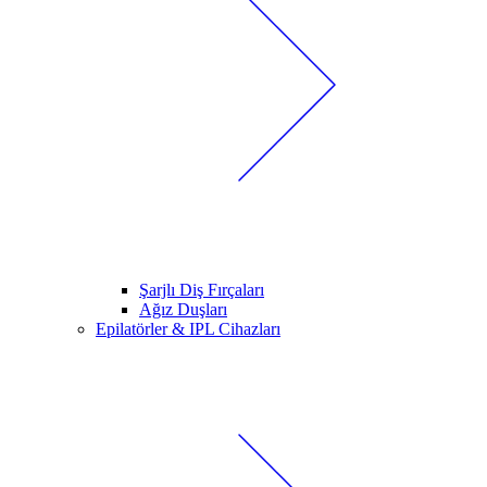
Şarjlı Diş Fırçaları
Ağız Duşları
Epilatörler & IPL Cihazları