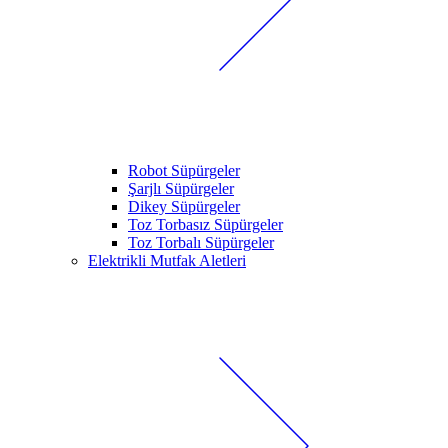
Robot Süpürgeler
Şarjlı Süpürgeler
Dikey Süpürgeler
Toz Torbasız Süpürgeler
Toz Torbalı Süpürgeler
Elektrikli Mutfak Aletleri