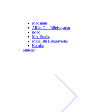
Mac mini
All-in-One Bilgisayarlar
iMac
Mac Studio
Masaüstü Bilgisayarlar
Kasalar
Tabletler