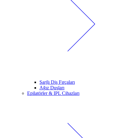
Şarjlı Diş Fırçaları
Ağız Duşları
Epilatörler & IPL Cihazları