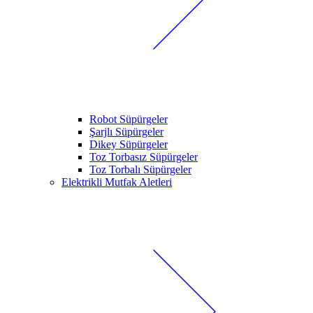
Robot Süpürgeler
Şarjlı Süpürgeler
Dikey Süpürgeler
Toz Torbasız Süpürgeler
Toz Torbalı Süpürgeler
Elektrikli Mutfak Aletleri