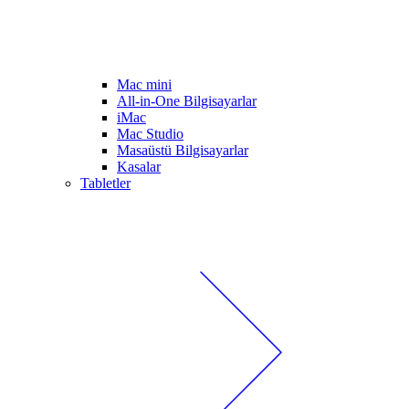
Mac mini
All-in-One Bilgisayarlar
iMac
Mac Studio
Masaüstü Bilgisayarlar
Kasalar
Tabletler