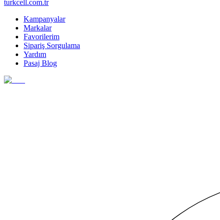
turkcell.com.tr
Kampanyalar
Markalar
Favorilerim
Sipariş Sorgulama
Yardım
Pasaj Blog