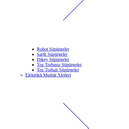
Robot Süpürgeler
Şarjlı Süpürgeler
Dikey Süpürgeler
Toz Torbasız Süpürgeler
Toz Torbalı Süpürgeler
Elektrikli Mutfak Aletleri