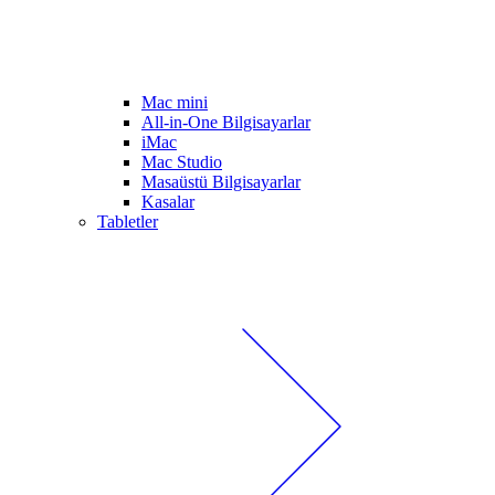
Mac mini
All-in-One Bilgisayarlar
iMac
Mac Studio
Masaüstü Bilgisayarlar
Kasalar
Tabletler