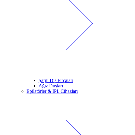
Şarjlı Diş Fırçaları
Ağız Duşları
Epilatörler & IPL Cihazları