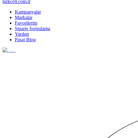
turkcell.com.tr
Kampanyalar
Markalar
Favorilerim
Sipariş Sorgulama
Yardım
Pasaj Blog