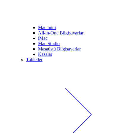
Mac mini
All-in-One Bilgisayarlar
iMac
Mac Studio
Masaüstü Bilgisayarlar
Kasalar
Tabletler