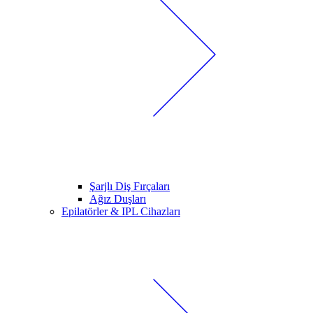
Şarjlı Diş Fırçaları
Ağız Duşları
Epilatörler & IPL Cihazları