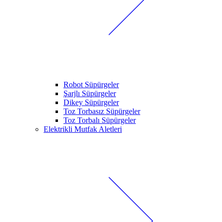
Robot Süpürgeler
Şarjlı Süpürgeler
Dikey Süpürgeler
Toz Torbasız Süpürgeler
Toz Torbalı Süpürgeler
Elektrikli Mutfak Aletleri