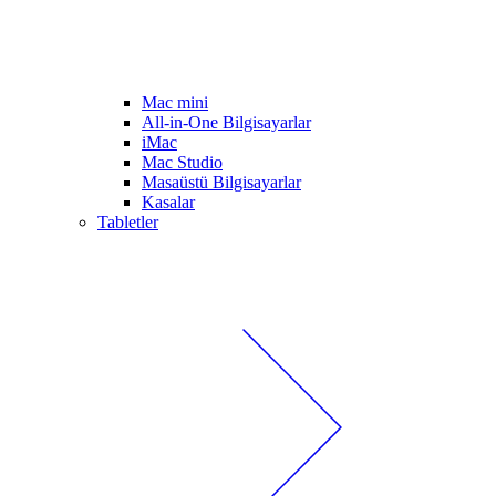
Mac mini
All-in-One Bilgisayarlar
iMac
Mac Studio
Masaüstü Bilgisayarlar
Kasalar
Tabletler