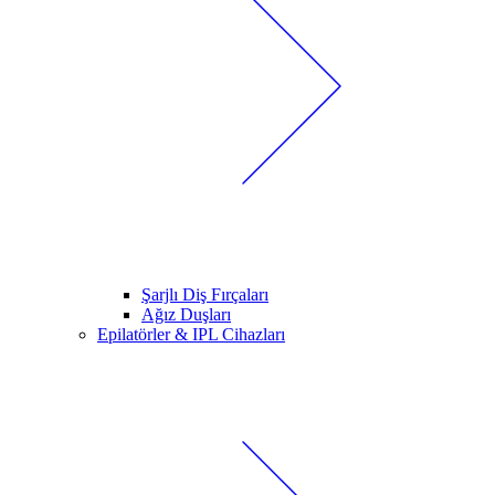
Şarjlı Diş Fırçaları
Ağız Duşları
Epilatörler & IPL Cihazları