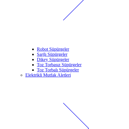
Robot Süpürgeler
Şarjlı Süpürgeler
Dikey Süpürgeler
Toz Torbasız Süpürgeler
Toz Torbalı Süpürgeler
Elektrikli Mutfak Aletleri