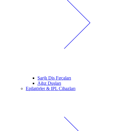
Şarjlı Diş Fırçaları
Ağız Duşları
Epilatörler & IPL Cihazları