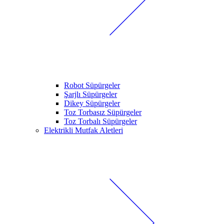
Robot Süpürgeler
Şarjlı Süpürgeler
Dikey Süpürgeler
Toz Torbasız Süpürgeler
Toz Torbalı Süpürgeler
Elektrikli Mutfak Aletleri