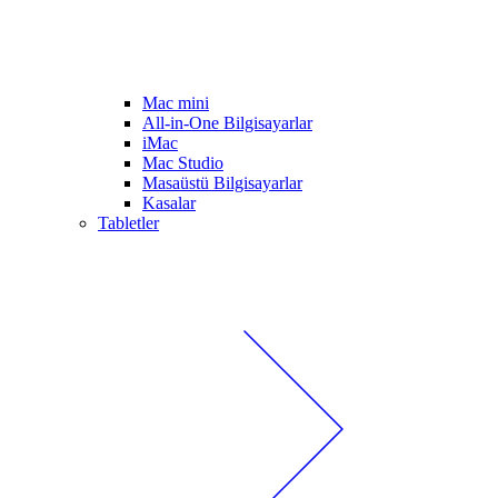
Mac mini
All-in-One Bilgisayarlar
iMac
Mac Studio
Masaüstü Bilgisayarlar
Kasalar
Tabletler