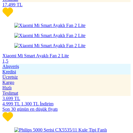
17.499
TL
Xiaomi Mi Smart Ayaklı Fan 2 Lite
1,5
Alışveriş
Kredisi
Ücretsiz
Kargo
Hızlı
Teslimat
3.699
TL
4.999
TL
1.300 TL İndirim
Son 30 günün en düşük fiyatı