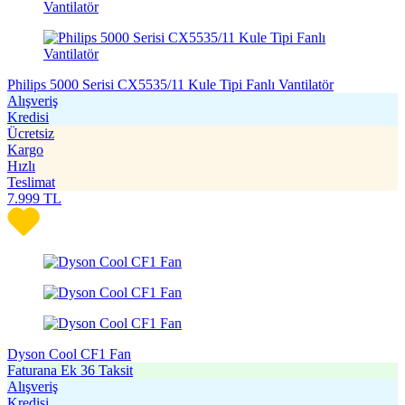
Philips 5000 Serisi CX5535/11 Kule Tipi Fanlı Vantilatör
Alışveriş
Kredisi
Ücretsiz
Kargo
Hızlı
Teslimat
7.999
TL
Dyson Cool CF1 Fan
Faturana Ek 36 Taksit
Alışveriş
Kredisi