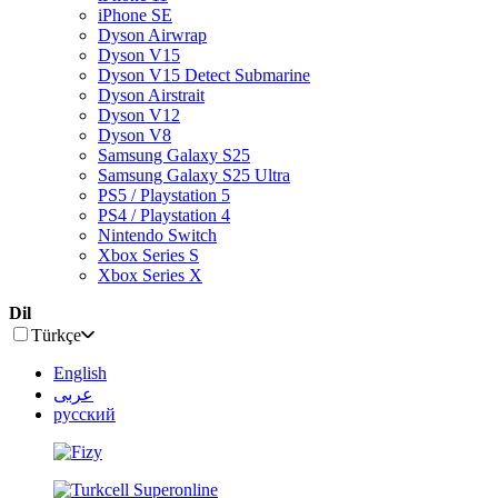
iPhone SE
Dyson Airwrap
Dyson V15
Dyson V15 Detect Submarine
Dyson Airstrait
Dyson V12
Dyson V8
Samsung Galaxy S25
Samsung Galaxy S25 Ultra
PS5 / Playstation 5
PS4 / Playstation 4
Nintendo Switch
Xbox Series S
Xbox Series X
Dil
Türkçe
English
عربى
русский