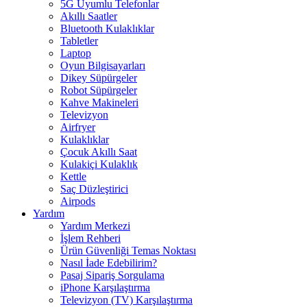
5G Uyumlu Telefonlar
Akıllı Saatler
Bluetooth Kulaklıklar
Tabletler
Laptop
Oyun Bilgisayarları
Dikey Süpürgeler
Robot Süpürgeler
Kahve Makineleri
Televizyon
Airfryer
Kulaklıklar
Çocuk Akıllı Saat
Kulakiçi Kulaklık
Kettle
Saç Düzleştirici
Airpods
Yardım
Yardım Merkezi
İşlem Rehberi
Ürün Güvenliği Temas Noktası
Nasıl İade Edebilirim?
Pasaj Sipariş Sorgulama
iPhone Karşılaştırma
Televizyon (TV) Karşılaştırma