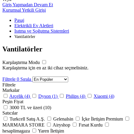
Giriş Yapmadan Devam Et
Kurumsal Yetkili Girişi
Pasaj
Elektrikli Ev Aletleri
Isıtma ve Soğutma Sistemleri
Vantilatörler
Vantilatörler
Karşılaştırma Modu
Karşılaştırma için en az iki cihaz seçmelisiniz.
Filtrele
0
Sırala
Filtrele
Markalar
Arçelik (
4
)
Dyson (
1
)
Philips (
4
)
Xiaomi (
4
)
Peşin Fiyat
3000 TL ve üzeri (
10
)
Satıcılar
Turkcell Satış A.Ş.
Gelenalsin
İçke İletişim Premium
MARMARA STORE
Airyshop
Fırsat Kurdu
hesaplimagaza
Yaren İletişim