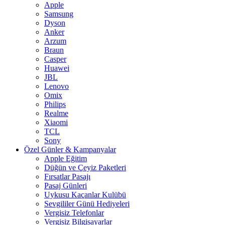
Apple
Samsung
Dyson
Anker
Arzum
Braun
Casper
Huawei
JBL
Lenovo
Omix
Philips
Realme
Xiaomi
TCL
Sony
Özel Günler & Kampanyalar
Apple Eğitim
Düğün ve Çeyiz Paketleri
Fırsatlar Pasajı
Pasaj Günleri
Uykusu Kaçanlar Kulübü
Sevgililer Günü Hediyeleri
Vergisiz Telefonlar
Vergisiz Bilgisayarlar