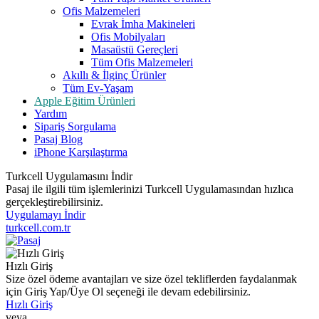
Ofis Malzemeleri
Evrak İmha Makineleri
Ofis Mobilyaları
Masaüstü Gereçleri
Tüm Ofis Malzemeleri
Akıllı & İlginç Ürünler
Tüm Ev-Yaşam
Apple Eğitim Ürünleri
Yardım
Sipariş Sorgulama
Pasaj Blog
iPhone Karşılaştırma
Turkcell Uygulamasını İndir
Pasaj ile ilgili tüm işlemlerinizi Turkcell Uygulamasından hızlıca
gerçekleştirebilirsiniz.
Uygulamayı İndir
turkcell.com.tr
Hızlı Giriş
Size özel ödeme avantajları ve size özel tekliflerden faydalanmak
için Giriş Yap/Üye Ol seçeneği ile devam edebilirsiniz.
Hızlı Giriş
veya