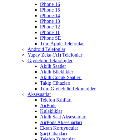
iPhone 16
iPhone 15
iPhone 14
iPhone 13
iPhone 12
iPhone 11
iPhone SE
Tüm Apple Telefonlar
Android Telefonlar
Yapay Zeka (AI) Telefonlar
Giyilebilir Teknolojiler
Akıllı Saatler
Akıllı Bileklikler
Akıllı Çocuk Saatleri
Takip Cihazları
Tüm Giyilebilir Teknolojiler
Aksesuarlar
Telefon Kılıfları
AirPods
Kulaklıklar
Akıllı Saat Aksesuarları
AirPods Aksesuarları
Ekran Koruyucular
Şarj Cihazları
Telefon Tutucular