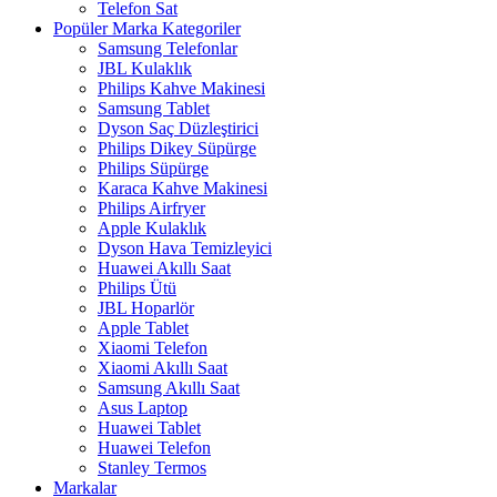
Telefon Sat
Popüler Marka Kategoriler
Samsung Telefonlar
JBL Kulaklık
Philips Kahve Makinesi
Samsung Tablet
Dyson Saç Düzleştirici
Philips Dikey Süpürge
Philips Süpürge
Karaca Kahve Makinesi
Philips Airfryer
Apple Kulaklık
Dyson Hava Temizleyici
Huawei Akıllı Saat
Philips Ütü
JBL Hoparlör
Apple Tablet
Xiaomi Telefon
Xiaomi Akıllı Saat
Samsung Akıllı Saat
Asus Laptop
Huawei Tablet
Huawei Telefon
Stanley Termos
Markalar