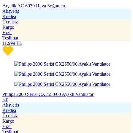
Arçelik AC 6030 Hava Soğutucu
Alışveriş
Kredisi
Ücretsiz
Kargo
Hızlı
Teslimat
11.999
TL
Philips 2000 Serisi CX2550/00 Ayaklı Vantilatör
5,0
Alışveriş
Kredisi
Ücretsiz
Kargo
Hızlı
Teslimat