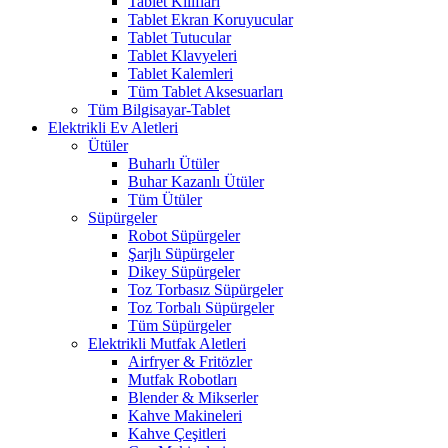
Tablet Kılıfları
Tablet Ekran Koruyucular
Tablet Tutucular
Tablet Klavyeleri
Tablet Kalemleri
Tüm Tablet Aksesuarları
Tüm Bilgisayar-Tablet
Elektrikli Ev Aletleri
Ütüler
Buharlı Ütüler
Buhar Kazanlı Ütüler
Tüm Ütüler
Süpürgeler
Robot Süpürgeler
Şarjlı Süpürgeler
Dikey Süpürgeler
Toz Torbasız Süpürgeler
Toz Torbalı Süpürgeler
Tüm Süpürgeler
Elektrikli Mutfak Aletleri
Airfryer & Fritözler
Mutfak Robotları
Blender & Mikserler
Kahve Makineleri
Kahve Çeşitleri