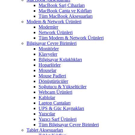
MacBook Şarj Cihazları
MacBook Çanta ve Kılıfları
Tüm MacBook Aksesuarları
Modem & Network Ürünleri
Modemler
Network Ürünleri
Tüm Modem & Network Ürünleri
Bilgisayar Çevre Birimleri
Monitörler
Klavyeler
BiIgisayar Kulaklıkları
Hoparlörler
Mouselar
Mouse Padleri
Dönüştürücüler
Soğutucu & Yükselticiler
Webcam Ürünleri
Kablolar
Laptop Çantaları
UPS & Güç Kaynakları
Yazıcılar
Yazıcı Sarf Ürünleri
Tüm Bilgisayar Çevre Birimleri
Tablet Aksesuarları