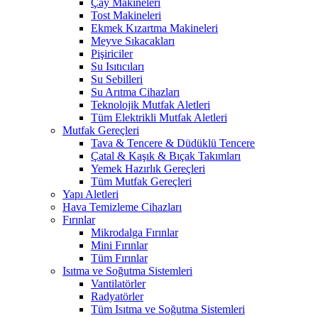
Çay Makineleri
Tost Makineleri
Ekmek Kızartma Makineleri
Meyve Sıkacakları
Pişiriciler
Su Isıtıcıları
Su Sebilleri
Su Arıtma Cihazları
Teknolojik Mutfak Aletleri
Tüm Elektrikli Mutfak Aletleri
Mutfak Gereçleri
Tava & Tencere & Düdüklü Tencere
Çatal & Kaşık & Bıçak Takımları
Yemek Hazırlık Gereçleri
Tüm Mutfak Gereçleri
Yapı Aletleri
Hava Temizleme Cihazları
Fırınlar
Mikrodalga Fırınlar
Mini Fırınlar
Tüm Fırınlar
Isıtma ve Soğutma Sistemleri
Vantilatörler
Radyatörler
Tüm Isıtma ve Soğutma Sistemleri