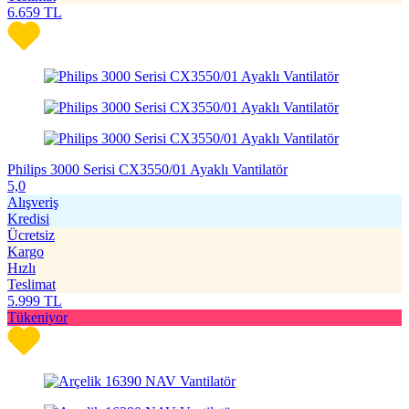
6.659
TL
Philips 3000 Serisi CX3550/01 Ayaklı Vantilatör
5,0
Alışveriş
Kredisi
Ücretsiz
Kargo
Hızlı
Teslimat
5.999
TL
Tükeniyor