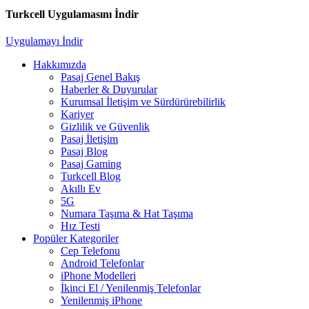
Turkcell Uygulamasını İndir
Uygulamayı İndir
Hakkımızda
Pasaj Genel Bakış
Haberler & Duyurular
Kurumsal İletişim ve Sürdürürebilirlik
Kariyer
Gizlilik ve Güvenlik
Pasaj İletişim
Pasaj Blog
Pasaj Gaming
Turkcell Blog
Akıllı Ev
5G
Numara Taşıma & Hat Taşıma
Hız Testi
Popüler Kategoriler
Cep Telefonu
Android Telefonlar
iPhone Modelleri
İkinci El / Yenilenmiş Telefonlar
Yenilenmiş iPhone