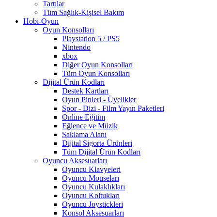
Tartılar
Tüm Sağlık-Kişisel Bakım
Hobi-Oyun
Oyun Konsolları
Playstation 5 / PS5
Nintendo
xbox
Diğer Oyun Konsolları
Tüm Oyun Konsolları
Dijital Ürün Kodları
Destek Kartları
Oyun Pinleri - Üyelikler
Spor - Dizi - Film Yayın Paketleri
Online Eğitim
Eğlence ve Müzik
Saklama Alanı
Dijital Sigorta Ürünleri
Tüm Dijital Ürün Kodları
Oyuncu Aksesuarları
Oyuncu Klavyeleri
Oyuncu Mouseları
Oyuncu Kulaklıkları
Oyuncu Koltukları
Oyuncu Joystickleri
Konsol Aksesuarları