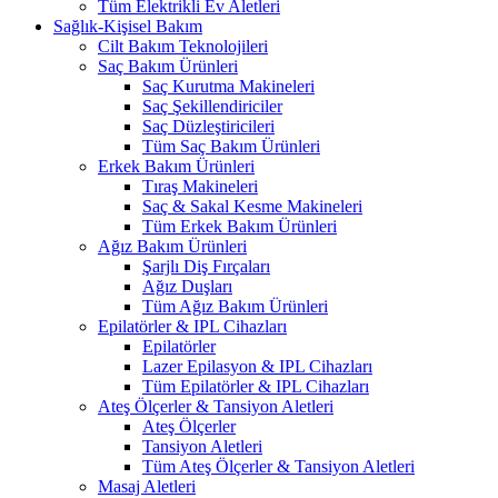
Tüm Elektrikli Ev Aletleri
Sağlık-Kişisel Bakım
Cilt Bakım Teknolojileri
Saç Bakım Ürünleri
Saç Kurutma Makineleri
Saç Şekillendiriciler
Saç Düzleştiricileri
Tüm Saç Bakım Ürünleri
Erkek Bakım Ürünleri
Tıraş Makineleri
Saç & Sakal Kesme Makineleri
Tüm Erkek Bakım Ürünleri
Ağız Bakım Ürünleri
Şarjlı Diş Fırçaları
Ağız Duşları
Tüm Ağız Bakım Ürünleri
Epilatörler & IPL Cihazları
Epilatörler
Lazer Epilasyon & IPL Cihazları
Tüm Epilatörler & IPL Cihazları
Ateş Ölçerler & Tansiyon Aletleri
Ateş Ölçerler
Tansiyon Aletleri
Tüm Ateş Ölçerler & Tansiyon Aletleri
Masaj Aletleri