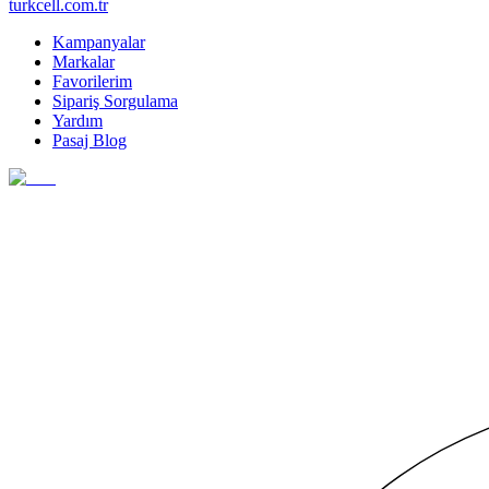
turkcell.com.tr
Kampanyalar
Markalar
Favorilerim
Sipariş Sorgulama
Yardım
Pasaj Blog