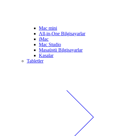
Mac mini
All-in-One Bilgisayarlar
iMac
Mac Studio
Masaüstü Bilgisayarlar
Kasalar
Tabletler