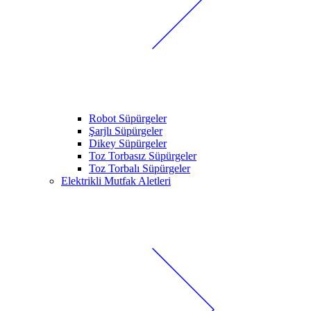
Robot Süpürgeler
Şarjlı Süpürgeler
Dikey Süpürgeler
Toz Torbasız Süpürgeler
Toz Torbalı Süpürgeler
Elektrikli Mutfak Aletleri