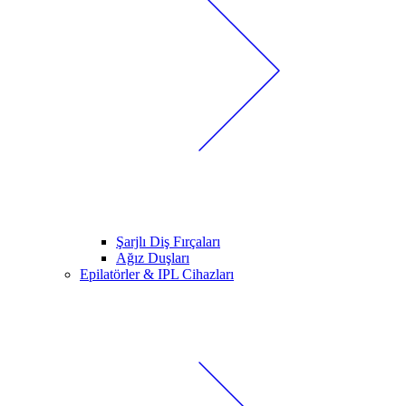
Şarjlı Diş Fırçaları
Ağız Duşları
Epilatörler & IPL Cihazları