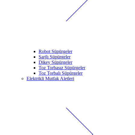
Robot Süpürgeler
Şarjlı Süpürgeler
Dikey Süpürgeler
Toz Torbasız Süpürgeler
Toz Torbalı Süpürgeler
Elektrikli Mutfak Aletleri