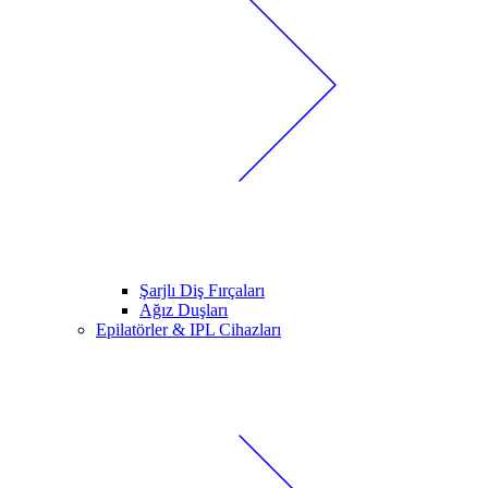
Şarjlı Diş Fırçaları
Ağız Duşları
Epilatörler & IPL Cihazları