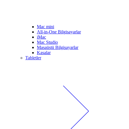
Mac mini
All-in-One Bilgisayarlar
iMac
Mac Studio
Masaüstü Bilgisayarlar
Kasalar
Tabletler