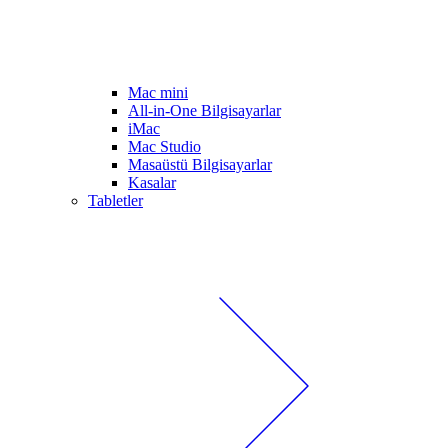
Mac mini
All-in-One Bilgisayarlar
iMac
Mac Studio
Masaüstü Bilgisayarlar
Kasalar
Tabletler