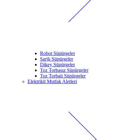
Robot Süpürgeler
Şarjlı Süpürgeler
Dikey Süpürgeler
Toz Torbasız Süpürgeler
Toz Torbalı Süpürgeler
Elektrikli Mutfak Aletleri