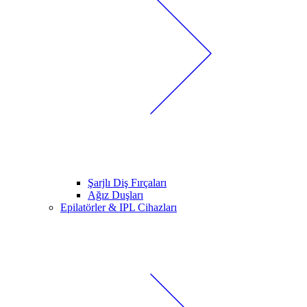
Şarjlı Diş Fırçaları
Ağız Duşları
Epilatörler & IPL Cihazları