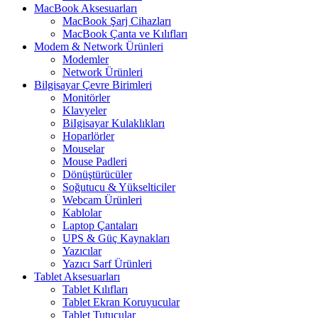
MacBook Aksesuarları
MacBook Şarj Cihazları
MacBook Çanta ve Kılıfları
Modem & Network Ürünleri
Modemler
Network Ürünleri
Bilgisayar Çevre Birimleri
Monitörler
Klavyeler
BiIgisayar Kulaklıkları
Hoparlörler
Mouselar
Mouse Padleri
Dönüştürücüler
Soğutucu & Yükselticiler
Webcam Ürünleri
Kablolar
Laptop Çantaları
UPS & Güç Kaynakları
Yazıcılar
Yazıcı Sarf Ürünleri
Tablet Aksesuarları
Tablet Kılıfları
Tablet Ekran Koruyucular
Tablet Tutucular