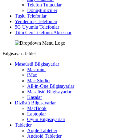
Telefon Tutucular
Dönüştürücüler
Tuşlu Telefonlar
Yenilenmiş Telefonlar
5G Uyumlu Telefonlar
Tüm Cep Telefonu-Aksesuar
Bilgisayar-Tablet
Masaüstü Bilgisayarlar
Mac mini
iMac
Mac Studio
All-in-One Bilgisayarlar
Masaüstü Bilgisayarlar
Kasalar
Dizüstü Bilgisayarlar
MacBook
Laptoplar
Oyun Bilgisayarları
Tabletler
Apple Tabletler
Android Tabletler