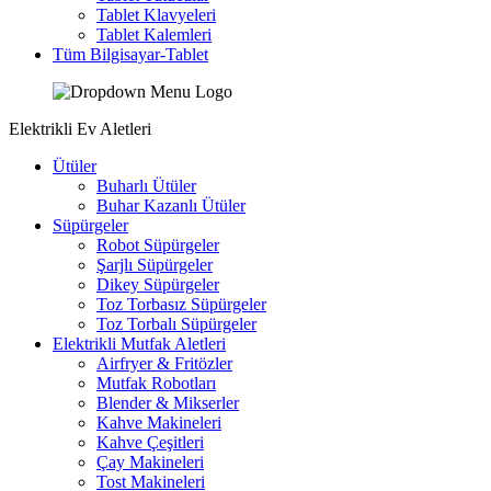
Tablet Klavyeleri
Tablet Kalemleri
Tüm Bilgisayar-Tablet
Elektrikli Ev Aletleri
Ütüler
Buharlı Ütüler
Buhar Kazanlı Ütüler
Süpürgeler
Robot Süpürgeler
Şarjlı Süpürgeler
Dikey Süpürgeler
Toz Torbasız Süpürgeler
Toz Torbalı Süpürgeler
Elektrikli Mutfak Aletleri
Airfryer & Fritözler
Mutfak Robotları
Blender & Mikserler
Kahve Makineleri
Kahve Çeşitleri
Çay Makineleri
Tost Makineleri