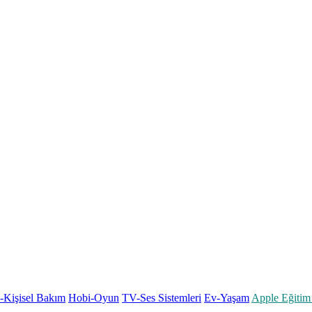
k-Kişisel Bakım
Hobi-Oyun
TV-Ses Sistemleri
Ev-Yaşam
Apple Eğitim