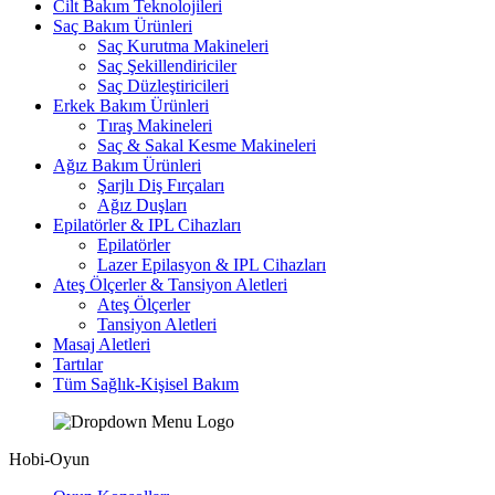
Cilt Bakım Teknolojileri
Saç Bakım Ürünleri
Saç Kurutma Makineleri
Saç Şekillendiriciler
Saç Düzleştiricileri
Erkek Bakım Ürünleri
Tıraş Makineleri
Saç & Sakal Kesme Makineleri
Ağız Bakım Ürünleri
Şarjlı Diş Fırçaları
Ağız Duşları
Epilatörler & IPL Cihazları
Epilatörler
Lazer Epilasyon & IPL Cihazları
Ateş Ölçerler & Tansiyon Aletleri
Ateş Ölçerler
Tansiyon Aletleri
Masaj Aletleri
Tartılar
Tüm Sağlık-Kişisel Bakım
Hobi-Oyun