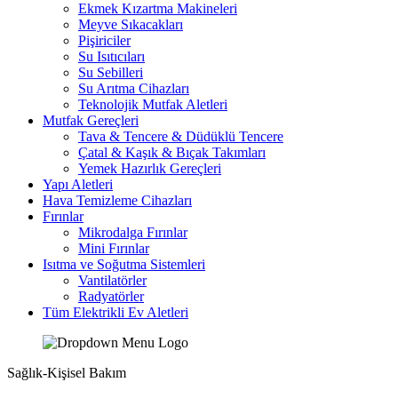
Ekmek Kızartma Makineleri
Meyve Sıkacakları
Pişiriciler
Su Isıtıcıları
Su Sebilleri
Su Arıtma Cihazları
Teknolojik Mutfak Aletleri
Mutfak Gereçleri
Tava & Tencere & Düdüklü Tencere
Çatal & Kaşık & Bıçak Takımları
Yemek Hazırlık Gereçleri
Yapı Aletleri
Hava Temizleme Cihazları
Fırınlar
Mikrodalga Fırınlar
Mini Fırınlar
Isıtma ve Soğutma Sistemleri
Vantilatörler
Radyatörler
Tüm Elektrikli Ev Aletleri
Sağlık-Kişisel Bakım