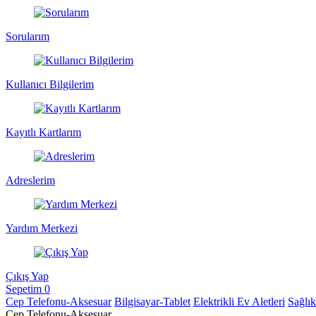
Sorularım
Kullanıcı Bilgilerim
Kayıtlı Kartlarım
Adreslerim
Yardım Merkezi
Çıkış Yap
Sepetim
0
Cep Telefonu-Aksesuar
Bilgisayar-Tablet
Elektrikli Ev Aletleri
Sağlı
Cep Telefonu-Aksesuar