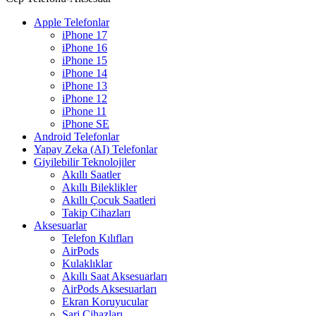
Apple Telefonlar
iPhone 17
iPhone 16
iPhone 15
iPhone 14
iPhone 13
iPhone 12
iPhone 11
iPhone SE
Android Telefonlar
Yapay Zeka (AI) Telefonlar
Giyilebilir Teknolojiler
Akıllı Saatler
Akıllı Bileklikler
Akıllı Çocuk Saatleri
Takip Cihazları
Aksesuarlar
Telefon Kılıfları
AirPods
Kulaklıklar
Akıllı Saat Aksesuarları
AirPods Aksesuarları
Ekran Koruyucular
Şarj Cihazları