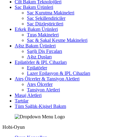
Cilt Bakım Teknolojileri
Saç Bakım Ürünleri
Saç Kurutma Makineleri
Saç Şekillendiriciler
Saç Düzleştiricileri
Erkek Bakım Ürünleri
Tıraş Makineleri
Saç & Sakal Kesme Makineleri
Ağız Bakım Ürünleri
Şarjlı Diş Fırçaları
Ağız Duşları
Epilatörler & IPL Cihazları
Epilatörler
Lazer Epilasyon & IPL Cihazları
Ateş Ölçerler & Tansiyon Aletleri
Ateş Ölçerler
Tansiyon Aletleri
Masaj Aletleri
Tartılar
Tüm Sağlık-Kişisel Bakım
Hobi-Oyun