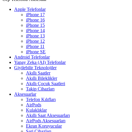
Apple Telefonlar
iPhone 17
iPhone 16
iPhone 15
iPhone 14
iPhone 13
iPhone 12
iPhone 11
iPhone SE
Android Telefonlar
Yapay Zeka (AI) Telefonlar
Giyilebilir Teknolojiler
Akıllı Saatler
Akıllı Bileklikler
Akıllı Çocuk Saatleri
Takip Cihazları
Aksesuarlar
Telefon Kılıfları
AirPods
Kulaklıklar
Akıllı Saat Aksesuarları
AirPods Aksesuarları
Ekran Koruyucular
Şarj Cihazları