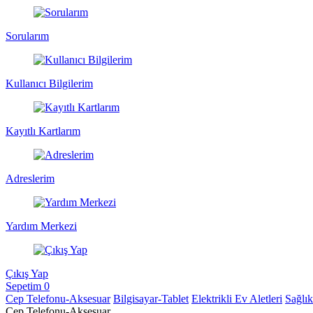
Sorularım
Kullanıcı Bilgilerim
Kayıtlı Kartlarım
Adreslerim
Yardım Merkezi
Çıkış Yap
Sepetim
0
Cep Telefonu-Aksesuar
Bilgisayar-Tablet
Elektrikli Ev Aletleri
Sağlı
Cep Telefonu-Aksesuar