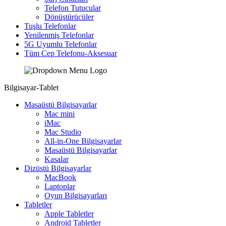
Telefon Tutucular
Dönüştürücüler
Tuşlu Telefonlar
Yenilenmiş Telefonlar
5G Uyumlu Telefonlar
Tüm Cep Telefonu-Aksesuar
Bilgisayar-Tablet
Masaüstü Bilgisayarlar
Mac mini
iMac
Mac Studio
All-in-One Bilgisayarlar
Masaüstü Bilgisayarlar
Kasalar
Dizüstü Bilgisayarlar
MacBook
Laptoplar
Oyun Bilgisayarları
Tabletler
Apple Tabletler
Android Tabletler