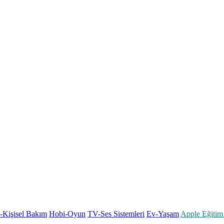
k-Kişisel Bakım
Hobi-Oyun
TV-Ses Sistemleri
Ev-Yaşam
Apple Eğitim