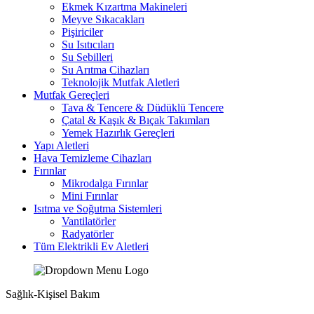
Ekmek Kızartma Makineleri
Meyve Sıkacakları
Pişiriciler
Su Isıtıcıları
Su Sebilleri
Su Arıtma Cihazları
Teknolojik Mutfak Aletleri
Mutfak Gereçleri
Tava & Tencere & Düdüklü Tencere
Çatal & Kaşık & Bıçak Takımları
Yemek Hazırlık Gereçleri
Yapı Aletleri
Hava Temizleme Cihazları
Fırınlar
Mikrodalga Fırınlar
Mini Fırınlar
Isıtma ve Soğutma Sistemleri
Vantilatörler
Radyatörler
Tüm Elektrikli Ev Aletleri
Sağlık-Kişisel Bakım