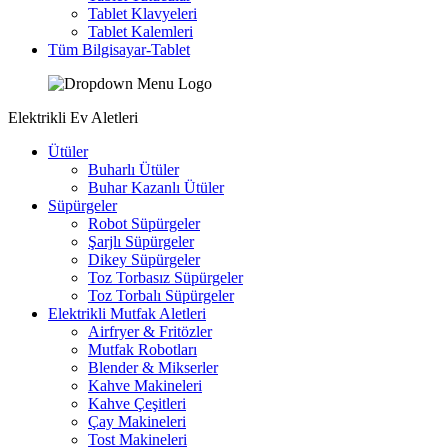
Tablet Klavyeleri
Tablet Kalemleri
Tüm Bilgisayar-Tablet
Elektrikli Ev Aletleri
Ütüler
Buharlı Ütüler
Buhar Kazanlı Ütüler
Süpürgeler
Robot Süpürgeler
Şarjlı Süpürgeler
Dikey Süpürgeler
Toz Torbasız Süpürgeler
Toz Torbalı Süpürgeler
Elektrikli Mutfak Aletleri
Airfryer & Fritözler
Mutfak Robotları
Blender & Mikserler
Kahve Makineleri
Kahve Çeşitleri
Çay Makineleri
Tost Makineleri