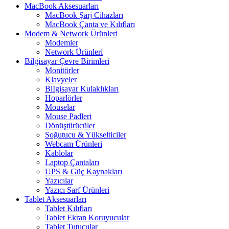
MacBook Aksesuarları
MacBook Şarj Cihazları
MacBook Çanta ve Kılıfları
Modem & Network Ürünleri
Modemler
Network Ürünleri
Bilgisayar Çevre Birimleri
Monitörler
Klavyeler
BiIgisayar Kulaklıkları
Hoparlörler
Mouselar
Mouse Padleri
Dönüştürücüler
Soğutucu & Yükselticiler
Webcam Ürünleri
Kablolar
Laptop Çantaları
UPS & Güç Kaynakları
Yazıcılar
Yazıcı Sarf Ürünleri
Tablet Aksesuarları
Tablet Kılıfları
Tablet Ekran Koruyucular
Tablet Tutucular