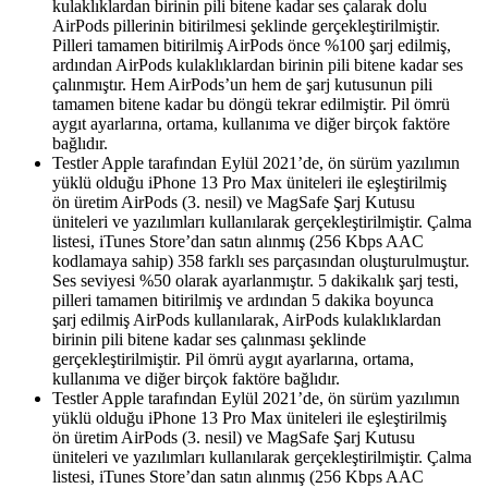
kulaklıklardan birinin pili bitene kadar ses çalarak dolu
AirPods pillerinin bitirilmesi şeklinde gerçekleştirilmiştir.
Pilleri tamamen bitirilmiş AirPods önce %100 şarj edilmiş,
ardından AirPods kulaklıklardan birinin pili bitene kadar ses
çalınmıştır. Hem AirPods’un hem de şarj kutusunun pili
tamamen bitene kadar bu döngü tekrar edilmiştir. Pil ömrü
aygıt ayarlarına, ortama, kullanıma ve diğer birçok faktöre
bağlıdır.
Testler Apple tarafından Eylül 2021’de, ön sürüm yazılımın
yüklü olduğu iPhone 13 Pro Max üniteleri ile eşleştirilmiş
ön üretim AirPods (3. nesil) ve MagSafe Şarj Kutusu
üniteleri ve yazılımları kullanılarak gerçekleştirilmiştir. Çalma
listesi, iTunes Store’dan satın alınmış (256 Kbps AAC
kodlamaya sahip) 358 farklı ses parçasından oluşturulmuştur.
Ses seviyesi %50 olarak ayarlanmıştır. 5 dakikalık şarj testi,
pilleri tamamen bitirilmiş ve ardından 5 dakika boyunca
şarj edilmiş AirPods kullanılarak, AirPods kulaklıklardan
birinin pili bitene kadar ses çalınması şeklinde
gerçekleştirilmiştir. Pil ömrü aygıt ayarlarına, ortama,
kullanıma ve diğer birçok faktöre bağlıdır.
Testler Apple tarafından Eylül 2021’de, ön sürüm yazılımın
yüklü olduğu iPhone 13 Pro Max üniteleri ile eşleştirilmiş
ön üretim AirPods (3. nesil) ve MagSafe Şarj Kutusu
üniteleri ve yazılımları kullanılarak gerçekleştirilmiştir. Çalma
listesi, iTunes Store’dan satın alınmış (256 Kbps AAC