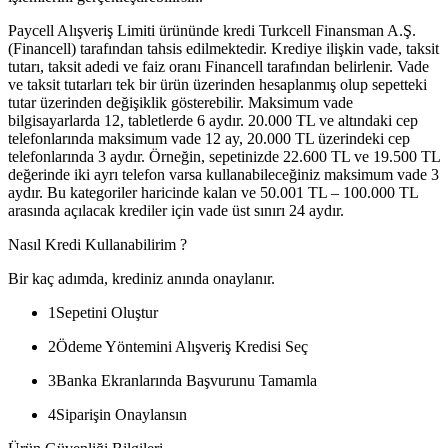
Paycell Alışveriş Limiti ürününde kredi Turkcell Finansman A.Ş.
(Financell) tarafından tahsis edilmektedir. Krediye ilişkin vade, taksit
tutarı, taksit adedi ve faiz oranı Financell tarafından belirlenir. Vade
ve taksit tutarları tek bir ürün üzerinden hesaplanmış olup sepetteki
tutar üzerinden değişiklik gösterebilir. Maksimum vade
bilgisayarlarda 12, tabletlerde 6 aydır. 20.000 TL ve altındaki cep
telefonlarında maksimum vade 12 ay, 20.000 TL üzerindeki cep
telefonlarında 3 aydır. Örneğin, sepetinizde 22.600 TL ve 19.500 TL
değerinde iki ayrı telefon varsa kullanabileceğiniz maksimum vade 3
aydır. Bu kategoriler haricinde kalan ve 50.001 TL – 100.000 TL
arasında açılacak krediler için vade üst sınırı 24 aydır.
Nasıl Kredi Kullanabilirim ?
Bir kaç adımda, krediniz anında onaylanır.
1
Sepetini Oluştur
2
Ödeme Yöntemini Alışveriş Kredisi Seç
3
Banka Ekranlarında Başvurunu Tamamla
4
Siparişin Onaylansın