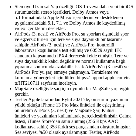
Stereoyu Uzamsal Yap özelliği iOS 15 veya daha yeni bir iOS
sürümündeki stereo içerikleri, Dolby Atmos veya
5.1 formatındaki Apple Music içeriklerini ve desteklenen
uygulamalardaki 5.1, 7.1 ve Dolby Atmos ile kaydedilmiş
video içeriklerini destekler.
AirPods (3. nesil) ve AirPods Pro, su sporları dışındaki spor
ve egzersiz türleri için tere ve suya dayanıklı bir tasarıma
sahiptir. AirPods (3. nesil) ve AirPods Pro, kontrollü
laboratuvar koşullarında test edilmiş ve 60529 sayılı IEC
standardı kapsamında IPX4 derecesini elde etmiştir. Tere ve
suya dayanıklılık kalıcı değildir ve normal kullanıma bağlı
yıpranma sonucunda azalabilir. Islak AirPods’u (3. nesil) ve
AirPods Pro’yu şarj etmeye çalışmayın. Temizleme ve
kurulama yönergeleri için lütfen https://support.apple.com/tr-
tr/HT210711 sayfasını inceleyin.
MagSafe özelliğiyle şarj için uyumlu bir MagSafe şarj aygıtı
gerekir.
Testler Apple tarafından Eylül 2021’de, ön sürüm yazılımın
yüklü olduğu iPhone 13 Pro Max üniteleri ile eşleştirilmiş
ön üretim AirPods (3. nesil) ve MagSafe Şarj Kutusu
üniteleri ve yazılımları kullanılarak gerçekleştirilmiştir. Çalma
listesi, iTunes Store’dan satın alınmış (256 Kbps AAC
kodlamaya sahip) 358 farklı ses parçasından oluşturulmuştur.
Ses seviyesi %50 olarak ayarlanmıştır. Testler, AirPods