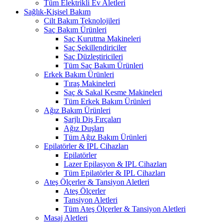
Tüm Elektrikli Ev Aletleri
Sağlık-Kişisel Bakım
Cilt Bakım Teknolojileri
Saç Bakım Ürünleri
Saç Kurutma Makineleri
Saç Şekillendiriciler
Saç Düzleştiricileri
Tüm Saç Bakım Ürünleri
Erkek Bakım Ürünleri
Tıraş Makineleri
Saç & Sakal Kesme Makineleri
Tüm Erkek Bakım Ürünleri
Ağız Bakım Ürünleri
Şarjlı Diş Fırçaları
Ağız Duşları
Tüm Ağız Bakım Ürünleri
Epilatörler & IPL Cihazları
Epilatörler
Lazer Epilasyon & IPL Cihazları
Tüm Epilatörler & IPL Cihazları
Ateş Ölçerler & Tansiyon Aletleri
Ateş Ölçerler
Tansiyon Aletleri
Tüm Ateş Ölçerler & Tansiyon Aletleri
Masaj Aletleri