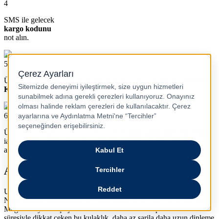
4
SMS ile gelecek
kargo kodunu
not alın.
5
Ürünü eksiksiz bir şekilde paketleyerek faturası ile birlikte
Yurtiçi
Kargo’ya 7 iş günü içinde teslim edin.
6
Ürün bize ulaştıktan sonra maksimum
5 gün içinde kontrol edilir,
iade talebiniz onaylandığında paranız otomatik olarak bankanıza
aktarılır.
AirPods 3. Nesil
Uzamsal ses, adaptif EQ ve H1 çip desteğiyle öne çıkan AirPods 3.
Nesil, günlük kullanımda ses deneyimini bir üst seviyeye taşıyor.
MagSafe uyumlu şarj kutusu ve 30 saate kadar toplam dinleme
süresiyle dikkat çeken bu kulaklık, daha az şarjla daha uzun dinleme