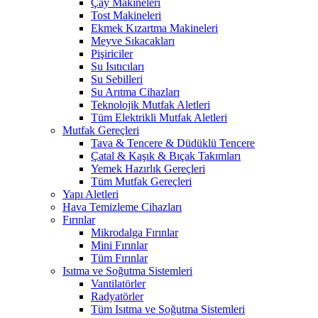
Çay Makineleri
Tost Makineleri
Ekmek Kızartma Makineleri
Meyve Sıkacakları
Pişiriciler
Su Isıtıcıları
Su Sebilleri
Su Arıtma Cihazları
Teknolojik Mutfak Aletleri
Tüm Elektrikli Mutfak Aletleri
Mutfak Gereçleri
Tava & Tencere & Düdüklü Tencere
Çatal & Kaşık & Bıçak Takımları
Yemek Hazırlık Gereçleri
Tüm Mutfak Gereçleri
Yapı Aletleri
Hava Temizleme Cihazları
Fırınlar
Mikrodalga Fırınlar
Mini Fırınlar
Tüm Fırınlar
Isıtma ve Soğutma Sistemleri
Vantilatörler
Radyatörler
Tüm Isıtma ve Soğutma Sistemleri