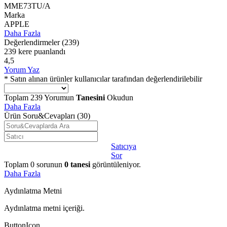
MME73TU/A
Marka
APPLE
Daha Fazla
Değerlendirmeler
(239)
239 kere puanlandı
4,5
Yorum Yaz
* Satın alınan ürünler kullanıcılar tarafından değerlendirilebilir
Toplam
239
Yorumun
Tanesini
Okudun
Daha Fazla
Ürün Soru&Cevapları
(30)
Satıcıya
Sor
Toplam
0
sorunun
0
tanesi
görüntüleniyor.
Daha Fazla
Aydınlatma Metni
Aydınlatma metni içeriği.
ButtonIcon