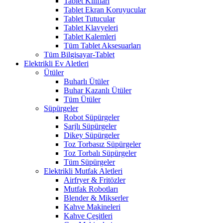
Tablet Kılıfları
Tablet Ekran Koruyucular
Tablet Tutucular
Tablet Klavyeleri
Tablet Kalemleri
Tüm Tablet Aksesuarları
Tüm Bilgisayar-Tablet
Elektrikli Ev Aletleri
Ütüler
Buharlı Ütüler
Buhar Kazanlı Ütüler
Tüm Ütüler
Süpürgeler
Robot Süpürgeler
Şarjlı Süpürgeler
Dikey Süpürgeler
Toz Torbasız Süpürgeler
Toz Torbalı Süpürgeler
Tüm Süpürgeler
Elektrikli Mutfak Aletleri
Airfryer & Fritözler
Mutfak Robotları
Blender & Mikserler
Kahve Makineleri
Kahve Çeşitleri