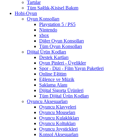
Tartılar
Tüm Sağlık-Kişisel Bakım
Hobi-Oyun
Oyun Konsolları
Playstation 5 / PS5
Nintendo
xbox
Diğer Oyun Konsolları
Tüm Oyun Konsolları
Dijital Ürün Kodları
Destek Kartları
Oyun Pinleri - Üyelikler
Spor - Dizi - Film Yayın Paketleri
Online Eğitim
Eğlence ve Müzik
Saklama Alanı
Dijital Sigorta Ürünleri
Tüm Dijital Ürün Kodları
Oyuncu Aksesuarları
Oyuncu Klavyeleri
Oyuncu Mouseları
Oyuncu Kulaklıkları
Oyuncu Koltukları
Oyuncu Joystickleri
Konsol Aksesuarları