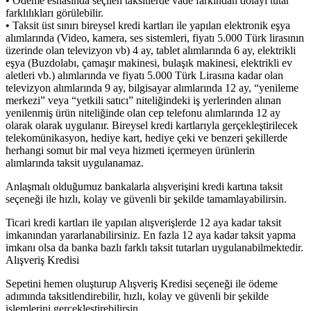
• Ödeme esnasında seçilen taksitlerde vade farkından dolayı tutar
farklılıkları görülebilir.
• Taksit üst sınırı bireysel kredi kartları ile yapılan elektronik eşya
alımlarında (Video, kamera, ses sistemleri, fiyatı 5.000 Türk lirasının
üzerinde olan televizyon vb) 4 ay, tablet alımlarında 6 ay, elektrikli
eşya (Buzdolabı, çamaşır makinesi, bulaşık makinesi, elektrikli ev
aletleri vb.) alımlarında ve fiyatı 5.000 Türk Lirasına kadar olan
televizyon alımlarında 9 ay, bilgisayar alımlarında 12 ay, “yenileme
merkezi” veya “yetkili satıcı” niteliğindeki iş yerlerinden alınan
yenilenmiş ürün niteliğinde olan cep telefonu alımlarında 12 ay
olarak olarak uygulanır. Bireysel kredi kartlarıyla gerçekleştirilecek
telekomünikasyon, hediye kart, hediye çeki ve benzeri şekillerde
herhangi somut bir mal veya hizmeti içermeyen ürünlerin
alımlarında taksit uygulanamaz.
Anlaşmalı olduğumuz bankalarla alışverişini kredi kartına taksit
seçeneği ile hızlı, kolay ve güvenli bir şekilde tamamlayabilirsin.
Ticari kredi kartları ile yapılan alışverişlerde 12 aya kadar taksit
imkanından yararlanabilirsiniz. En fazla 12 aya kadar taksit yapma
imkanı olsa da banka bazlı farklı taksit tutarları uygulanabilmektedir.
Alışveriş Kredisi
Sepetini hemen oluşturup Alışveriş Kredisi seçeneği ile ödeme
adımında taksitlendirebilir, hızlı, kolay ve güvenli bir şekilde
işlemlerini gerçekleştirebilirsin.