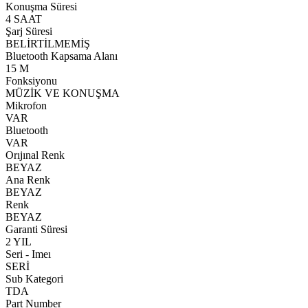
Konuşma Süresi
4 SAAT
Şarj Süresi
BELİRTİLMEMİŞ
Bluetooth Kapsama Alanı
15 M
Fonksiyonu
MÜZİK VE KONUŞMA
Mikrofon
VAR
Bluetooth
VAR
Orıjınal Renk
BEYAZ
Ana Renk
BEYAZ
Renk
BEYAZ
Garanti Süresi
2 YIL
Seri - Imeı
SERİ
Sub Kategori
TDA
Part Number