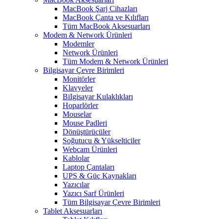
MacBook Şarj Cihazları
MacBook Çanta ve Kılıfları
Tüm MacBook Aksesuarları
Modem & Network Ürünleri
Modemler
Network Ürünleri
Tüm Modem & Network Ürünleri
Bilgisayar Çevre Birimleri
Monitörler
Klavyeler
BiIgisayar Kulaklıkları
Hoparlörler
Mouselar
Mouse Padleri
Dönüştürücüler
Soğutucu & Yükselticiler
Webcam Ürünleri
Kablolar
Laptop Çantaları
UPS & Güç Kaynakları
Yazıcılar
Yazıcı Sarf Ürünleri
Tüm Bilgisayar Çevre Birimleri
Tablet Aksesuarları