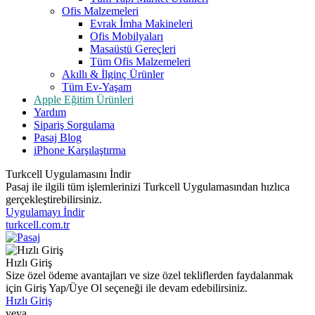
Ofis Malzemeleri
Evrak İmha Makineleri
Ofis Mobilyaları
Masaüstü Gereçleri
Tüm Ofis Malzemeleri
Akıllı & İlginç Ürünler
Tüm Ev-Yaşam
Apple Eğitim Ürünleri
Yardım
Sipariş Sorgulama
Pasaj Blog
iPhone Karşılaştırma
Turkcell Uygulamasını İndir
Pasaj ile ilgili tüm işlemlerinizi Turkcell Uygulamasından hızlıca
gerçekleştirebilirsiniz.
Uygulamayı İndir
turkcell.com.tr
Hızlı Giriş
Size özel ödeme avantajları ve size özel tekliflerden faydalanmak
için Giriş Yap/Üye Ol seçeneği ile devam edebilirsiniz.
Hızlı Giriş
veya