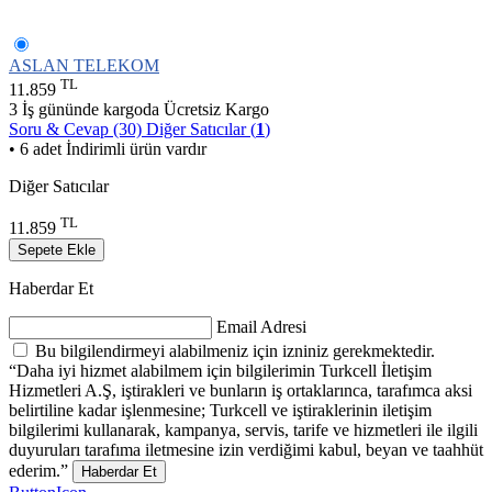
ASLAN TELEKOM
TL
11.859
3 İş gününde kargoda
Ücretsiz Kargo
Soru & Cevap (30)
Diğer Satıcılar (
1
)
• 6 adet İndirimli ürün vardır
Diğer Satıcılar
TL
11.859
Sepete Ekle
Haberdar Et
Email Adresi
Bu bilgilendirmeyi alabilmeniz için izniniz gerekmektedir.
“Daha iyi hizmet alabilmem için bilgilerimin Turkcell İletişim
Hizmetleri A.Ş, iştirakleri ve bunların iş ortaklarınca, tarafımca aksi
belirtiline kadar işlenmesine; Turkcell ve iştiraklerinin iletişim
bilgilerimi kullanarak, kampanya, servis, tarife ve hizmetleri ile ilgili
duyuruları tarafıma iletmesine izin verdiğimi kabul, beyan ve taahhüt
ederim.”
Haberdar Et