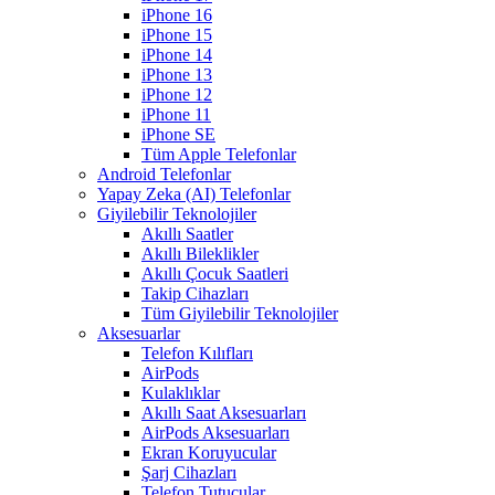
iPhone 16
iPhone 15
iPhone 14
iPhone 13
iPhone 12
iPhone 11
iPhone SE
Tüm Apple Telefonlar
Android Telefonlar
Yapay Zeka (AI) Telefonlar
Giyilebilir Teknolojiler
Akıllı Saatler
Akıllı Bileklikler
Akıllı Çocuk Saatleri
Takip Cihazları
Tüm Giyilebilir Teknolojiler
Aksesuarlar
Telefon Kılıfları
AirPods
Kulaklıklar
Akıllı Saat Aksesuarları
AirPods Aksesuarları
Ekran Koruyucular
Şarj Cihazları
Telefon Tutucular