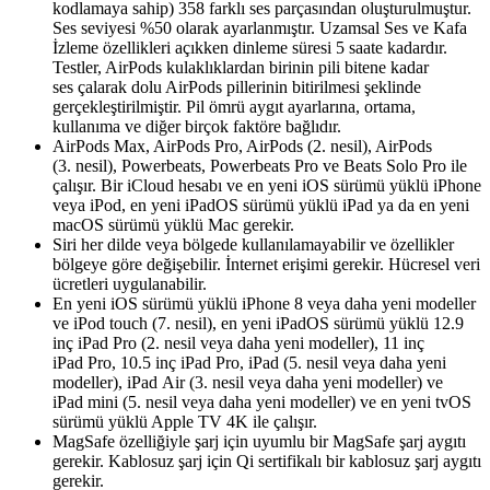
kodlamaya sahip) 358 farklı ses parçasından oluşturulmuştur.
Ses seviyesi %50 olarak ayarlanmıştır. Uzamsal Ses ve Kafa
İzleme özellikleri açıkken dinleme süresi 5 saate kadardır.
Testler, AirPods kulaklıklardan birinin pili bitene kadar
ses çalarak dolu AirPods pillerinin bitirilmesi şeklinde
gerçekleştirilmiştir. Pil ömrü aygıt ayarlarına, ortama,
kullanıma ve diğer birçok faktöre bağlıdır.
AirPods Max, AirPods Pro, AirPods (2. nesil), AirPods
(3. nesil), Powerbeats, Powerbeats Pro ve Beats Solo Pro ile
çalışır. Bir iCloud hesabı ve en yeni iOS sürümü yüklü iPhone
veya iPod, en yeni iPadOS sürümü yüklü iPad ya da en yeni
macOS sürümü yüklü Mac gerekir.
Siri her dilde veya bölgede kullanılamayabilir ve özellikler
bölgeye göre değişebilir. İnternet erişimi gerekir. Hücresel veri
ücretleri uygulanabilir.
En yeni iOS sürümü yüklü iPhone 8 veya daha yeni modeller
ve iPod touch (7. nesil), en yeni iPadOS sürümü yüklü 12.9
inç iPad Pro (2. nesil veya daha yeni modeller), 11 inç
iPad Pro, 10.5 inç iPad Pro, iPad (5. nesil veya daha yeni
modeller), iPad Air (3. nesil veya daha yeni modeller) ve
iPad mini (5. nesil veya daha yeni modeller) ve en yeni tvOS
sürümü yüklü Apple TV 4K ile çalışır.
MagSafe özelliğiyle şarj için uyumlu bir MagSafe şarj aygıtı
gerekir. Kablosuz şarj için Qi sertifikalı bir kablosuz şarj aygıtı
gerekir.