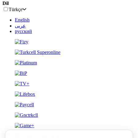
Dil
Türkçe
English
عربى
русский