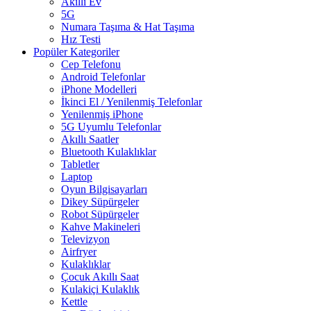
Akıllı Ev
5G
Numara Taşıma & Hat Taşıma
Hız Testi
Popüler Kategoriler
Cep Telefonu
Android Telefonlar
iPhone Modelleri
İkinci El / Yenilenmiş Telefonlar
Yenilenmiş iPhone
5G Uyumlu Telefonlar
Akıllı Saatler
Bluetooth Kulaklıklar
Tabletler
Laptop
Oyun Bilgisayarları
Dikey Süpürgeler
Robot Süpürgeler
Kahve Makineleri
Televizyon
Airfryer
Kulaklıklar
Çocuk Akıllı Saat
Kulakiçi Kulaklık
Kettle