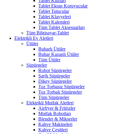
Tablet Kılıfları
Tablet Ekran Koruyucular
Tablet Tutucular
Tablet Klavyeleri
Tablet Kalemleri
Tüm Tablet Aksesuarları
Tüm Bilgisayar-Tablet
Elektrikli Ev Aletleri
Ütüler
Buharlı Ütüler
Buhar Kazanlı Ütüler
Tüm Ütüler
Süpürgeler
Robot Süpürgeler
Şarjlı Süpürgeler
Dikey Süpürgeler
Toz Torbasız Süpürgeler
Toz Torbalı Süpürgeler
Tüm Süpürgeler
Elektrikli Mutfak Aletleri
Airfryer & Fritözler
Mutfak Robotları
Blender & Mikserler
Kahve Makineleri
Kahve Çeşitleri