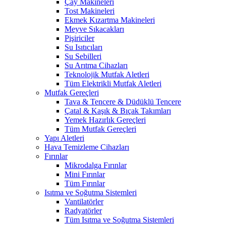
Çay Makineleri
Tost Makineleri
Ekmek Kızartma Makineleri
Meyve Sıkacakları
Pişiriciler
Su Isıtıcıları
Su Sebilleri
Su Arıtma Cihazları
Teknolojik Mutfak Aletleri
Tüm Elektrikli Mutfak Aletleri
Mutfak Gereçleri
Tava & Tencere & Düdüklü Tencere
Çatal & Kaşık & Bıçak Takımları
Yemek Hazırlık Gereçleri
Tüm Mutfak Gereçleri
Yapı Aletleri
Hava Temizleme Cihazları
Fırınlar
Mikrodalga Fırınlar
Mini Fırınlar
Tüm Fırınlar
Isıtma ve Soğutma Sistemleri
Vantilatörler
Radyatörler
Tüm Isıtma ve Soğutma Sistemleri