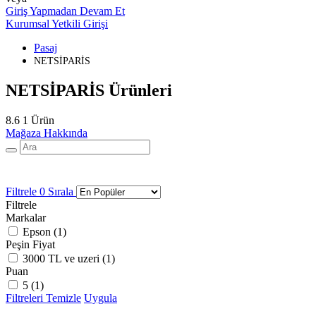
Giriş Yapmadan Devam Et
Kurumsal Yetkili Girişi
Pasaj
NETSİPARİS
NETSİPARİS Ürünleri
8.6
1 Ürün
Mağaza Hakkında
Filtrele
0
Sırala
Filtrele
Markalar
Epson (
1
)
Peşin Fiyat
3000 TL ve uzeri (
1
)
Puan
5 (
1
)
Filtreleri Temizle
Uygula