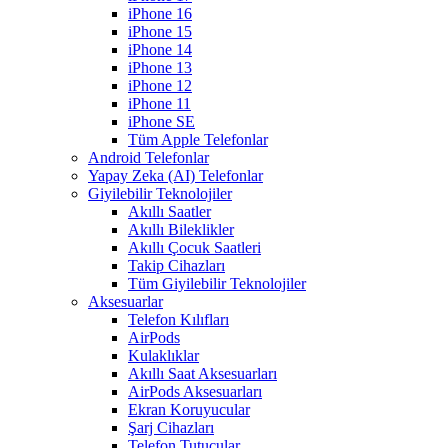
iPhone 16
iPhone 15
iPhone 14
iPhone 13
iPhone 12
iPhone 11
iPhone SE
Tüm Apple Telefonlar
Android Telefonlar
Yapay Zeka (AI) Telefonlar
Giyilebilir Teknolojiler
Akıllı Saatler
Akıllı Bileklikler
Akıllı Çocuk Saatleri
Takip Cihazları
Tüm Giyilebilir Teknolojiler
Aksesuarlar
Telefon Kılıfları
AirPods
Kulaklıklar
Akıllı Saat Aksesuarları
AirPods Aksesuarları
Ekran Koruyucular
Şarj Cihazları
Telefon Tutucular