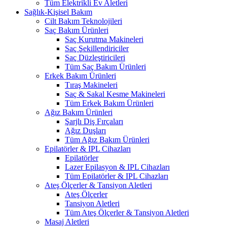
Tüm Elektrikli Ev Aletleri
Sağlık-Kişisel Bakım
Cilt Bakım Teknolojileri
Saç Bakım Ürünleri
Saç Kurutma Makineleri
Saç Şekillendiriciler
Saç Düzleştiricileri
Tüm Saç Bakım Ürünleri
Erkek Bakım Ürünleri
Tıraş Makineleri
Saç & Sakal Kesme Makineleri
Tüm Erkek Bakım Ürünleri
Ağız Bakım Ürünleri
Şarjlı Diş Fırçaları
Ağız Duşları
Tüm Ağız Bakım Ürünleri
Epilatörler & IPL Cihazları
Epilatörler
Lazer Epilasyon & IPL Cihazları
Tüm Epilatörler & IPL Cihazları
Ateş Ölçerler & Tansiyon Aletleri
Ateş Ölçerler
Tansiyon Aletleri
Tüm Ateş Ölçerler & Tansiyon Aletleri
Masaj Aletleri