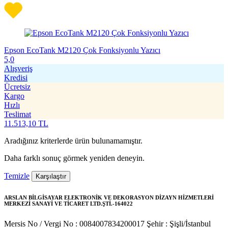
Epson EcoTank M2120 Çok Fonksiyonlu Yazıcı
5,0
Alışveriş
Kredisi
Ücretsiz
Kargo
Hızlı
Teslimat
11.513,10
TL
Aradığınız kriterlerde ürün bulunamamıştır.
Daha farklı sonuç görmek yeniden deneyin.
Temizle
Karşılaştır
ARSLAN BİLGİSAYAR ELEKTRONİK VE DEKORASYON DİZAYN HİZMETLERİ
MERKEZİ SANAYİ VE TİCARET LTD.ŞTİ.-164022
Mersis No / Vergi No : 0084007834200017
Şehir : Şişli/İstanbul