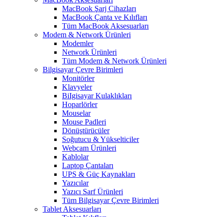
MacBook Şarj Cihazları
MacBook Çanta ve Kılıfları
Tüm MacBook Aksesuarları
Modem & Network Ürünleri
Modemler
Network Ürünleri
Tüm Modem & Network Ürünleri
Bilgisayar Çevre Birimleri
Monitörler
Klavyeler
BiIgisayar Kulaklıkları
Hoparlörler
Mouselar
Mouse Padleri
Dönüştürücüler
Soğutucu & Yükselticiler
Webcam Ürünleri
Kablolar
Laptop Çantaları
UPS & Güç Kaynakları
Yazıcılar
Yazıcı Sarf Ürünleri
Tüm Bilgisayar Çevre Birimleri
Tablet Aksesuarları