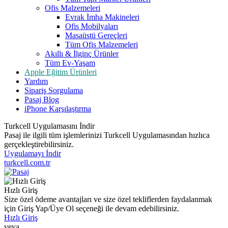
Ofis Malzemeleri
Evrak İmha Makineleri
Ofis Mobilyaları
Masaüstü Gereçleri
Tüm Ofis Malzemeleri
Akıllı & İlginç Ürünler
Tüm Ev-Yaşam
Apple Eğitim Ürünleri
Yardım
Sipariş Sorgulama
Pasaj Blog
iPhone Karşılaştırma
Turkcell Uygulamasını İndir
Pasaj ile ilgili tüm işlemlerinizi Turkcell Uygulamasından hızlıca
gerçekleştirebilirsiniz.
Uygulamayı İndir
turkcell.com.tr
Hızlı Giriş
Size özel ödeme avantajları ve size özel tekliflerden faydalanmak
için Giriş Yap/Üye Ol seçeneği ile devam edebilirsiniz.
Hızlı Giriş
veya