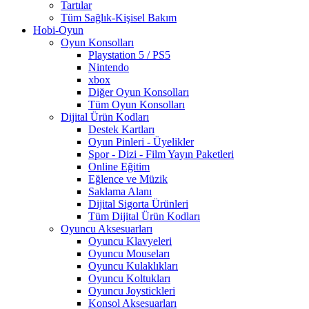
Tartılar
Tüm Sağlık-Kişisel Bakım
Hobi-Oyun
Oyun Konsolları
Playstation 5 / PS5
Nintendo
xbox
Diğer Oyun Konsolları
Tüm Oyun Konsolları
Dijital Ürün Kodları
Destek Kartları
Oyun Pinleri - Üyelikler
Spor - Dizi - Film Yayın Paketleri
Online Eğitim
Eğlence ve Müzik
Saklama Alanı
Dijital Sigorta Ürünleri
Tüm Dijital Ürün Kodları
Oyuncu Aksesuarları
Oyuncu Klavyeleri
Oyuncu Mouseları
Oyuncu Kulaklıkları
Oyuncu Koltukları
Oyuncu Joystickleri
Konsol Aksesuarları