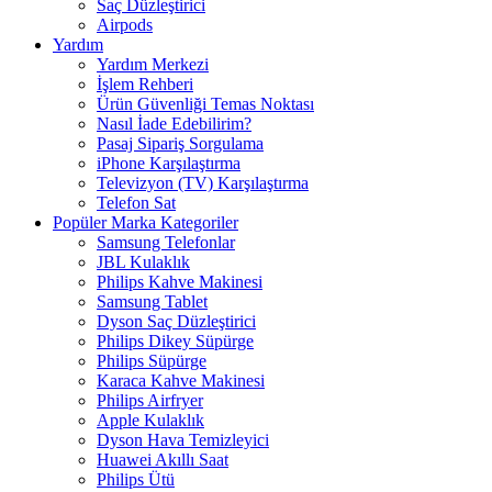
Saç Düzleştirici
Airpods
Yardım
Yardım Merkezi
İşlem Rehberi
Ürün Güvenliği Temas Noktası
Nasıl İade Edebilirim?
Pasaj Sipariş Sorgulama
iPhone Karşılaştırma
Televizyon (TV) Karşılaştırma
Telefon Sat
Popüler Marka Kategoriler
Samsung Telefonlar
JBL Kulaklık
Philips Kahve Makinesi
Samsung Tablet
Dyson Saç Düzleştirici
Philips Dikey Süpürge
Philips Süpürge
Karaca Kahve Makinesi
Philips Airfryer
Apple Kulaklık
Dyson Hava Temizleyici
Huawei Akıllı Saat
Philips Ütü