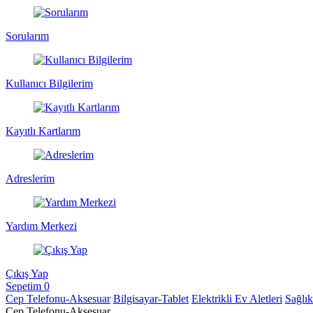
Sorularım
Kullanıcı Bilgilerim
Kayıtlı Kartlarım
Adreslerim
Yardım Merkezi
Çıkış Yap
Sepetim
0
Cep Telefonu-Aksesuar
Bilgisayar-Tablet
Elektrikli Ev Aletleri
Sağlı
Cep Telefonu-Aksesuar