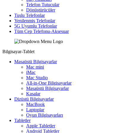
Telefon Tutucular
Dönüştürücüler
Tuşlu Telefonlar
Yenilenmiş Telefonlar
5G Uyumlu Telefonlar
Tüm Cep Telefonu-Aksesuar
Bilgisayar-Tablet
Masaüstü Bilgisayarlar
Mac mini
iMac
Mac Studio
All-in-One Bilgisayarlar
Masaüstü Bilgisayarlar
Kasalar
Dizüstü Bilgisayarlar
MacBook
Laptoplar
Oyun Bilgisayarları
Tabletler
Apple Tabletler
Android Tabletler