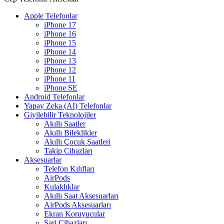
Apple Telefonlar
iPhone 17
iPhone 16
iPhone 15
iPhone 14
iPhone 13
iPhone 12
iPhone 11
iPhone SE
Android Telefonlar
Yapay Zeka (AI) Telefonlar
Giyilebilir Teknolojiler
Akıllı Saatler
Akıllı Bileklikler
Akıllı Çocuk Saatleri
Takip Cihazları
Aksesuarlar
Telefon Kılıfları
AirPods
Kulaklıklar
Akıllı Saat Aksesuarları
AirPods Aksesuarları
Ekran Koruyucular
Şarj Cihazları