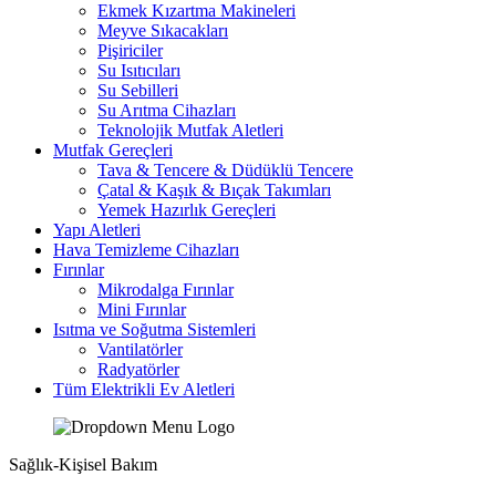
Ekmek Kızartma Makineleri
Meyve Sıkacakları
Pişiriciler
Su Isıtıcıları
Su Sebilleri
Su Arıtma Cihazları
Teknolojik Mutfak Aletleri
Mutfak Gereçleri
Tava & Tencere & Düdüklü Tencere
Çatal & Kaşık & Bıçak Takımları
Yemek Hazırlık Gereçleri
Yapı Aletleri
Hava Temizleme Cihazları
Fırınlar
Mikrodalga Fırınlar
Mini Fırınlar
Isıtma ve Soğutma Sistemleri
Vantilatörler
Radyatörler
Tüm Elektrikli Ev Aletleri
Sağlık-Kişisel Bakım