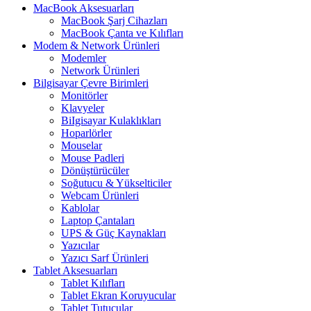
MacBook Aksesuarları
MacBook Şarj Cihazları
MacBook Çanta ve Kılıfları
Modem & Network Ürünleri
Modemler
Network Ürünleri
Bilgisayar Çevre Birimleri
Monitörler
Klavyeler
BiIgisayar Kulaklıkları
Hoparlörler
Mouselar
Mouse Padleri
Dönüştürücüler
Soğutucu & Yükselticiler
Webcam Ürünleri
Kablolar
Laptop Çantaları
UPS & Güç Kaynakları
Yazıcılar
Yazıcı Sarf Ürünleri
Tablet Aksesuarları
Tablet Kılıfları
Tablet Ekran Koruyucular
Tablet Tutucular