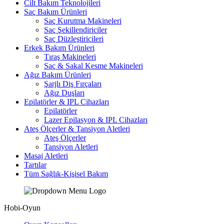
Cilt Bakım Teknolojileri
Saç Bakım Ürünleri
Saç Kurutma Makineleri
Saç Şekillendiriciler
Saç Düzleştiricileri
Erkek Bakım Ürünleri
Tıraş Makineleri
Saç & Sakal Kesme Makineleri
Ağız Bakım Ürünleri
Şarjlı Diş Fırçaları
Ağız Duşları
Epilatörler & IPL Cihazları
Epilatörler
Lazer Epilasyon & IPL Cihazları
Ateş Ölçerler & Tansiyon Aletleri
Ateş Ölçerler
Tansiyon Aletleri
Masaj Aletleri
Tartılar
Tüm Sağlık-Kişisel Bakım
Hobi-Oyun