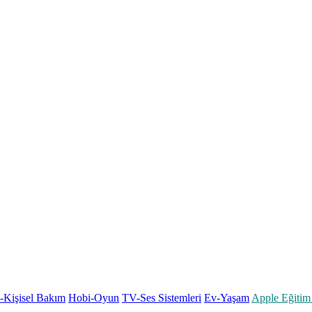
k-Kişisel Bakım
Hobi-Oyun
TV-Ses Sistemleri
Ev-Yaşam
Apple Eğitim