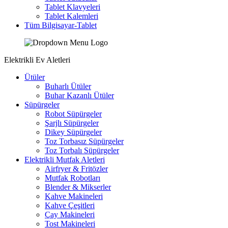
Tablet Klavyeleri
Tablet Kalemleri
Tüm Bilgisayar-Tablet
Elektrikli Ev Aletleri
Ütüler
Buharlı Ütüler
Buhar Kazanlı Ütüler
Süpürgeler
Robot Süpürgeler
Şarjlı Süpürgeler
Dikey Süpürgeler
Toz Torbasız Süpürgeler
Toz Torbalı Süpürgeler
Elektrikli Mutfak Aletleri
Airfryer & Fritözler
Mutfak Robotları
Blender & Mikserler
Kahve Makineleri
Kahve Çeşitleri
Çay Makineleri
Tost Makineleri