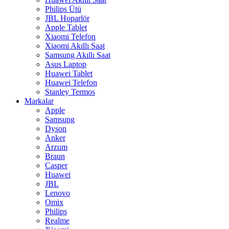
Philips Ütü
JBL Hoparlör
Apple Tablet
Xiaomi Telefon
Xiaomi Akıllı Saat
Samsung Akıllı Saat
Asus Laptop
Huawei Tablet
Huawei Telefon
Stanley Termos
Markalar
Apple
Samsung
Dyson
Anker
Arzum
Braun
Casper
Huawei
JBL
Lenovo
Omix
Philips
Realme