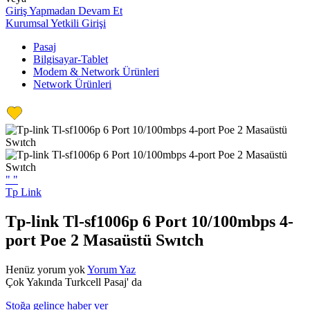
Giriş Yapmadan Devam Et
Kurumsal Yetkili Girişi
Pasaj
Bilgisayar-Tablet
Modem & Network Ürünleri
Network Ürünleri
"
"
Tp Link
Tp-link Tl-sf1006p 6 Port 10/100mbps 4-
port Poe 2 Masaüstü Swıtch
Henüz yorum yok
Yorum Yaz
Çok Yakında Turkcell Pasaj' da
Stoğa gelince haber ver