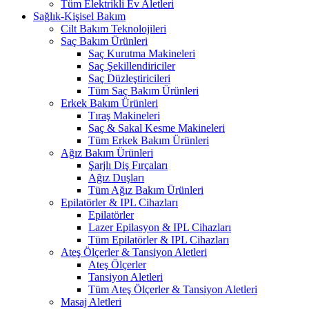
Tüm Elektrikli Ev Aletleri
Sağlık-Kişisel Bakım
Cilt Bakım Teknolojileri
Saç Bakım Ürünleri
Saç Kurutma Makineleri
Saç Şekillendiriciler
Saç Düzleştiricileri
Tüm Saç Bakım Ürünleri
Erkek Bakım Ürünleri
Tıraş Makineleri
Saç & Sakal Kesme Makineleri
Tüm Erkek Bakım Ürünleri
Ağız Bakım Ürünleri
Şarjlı Diş Fırçaları
Ağız Duşları
Tüm Ağız Bakım Ürünleri
Epilatörler & IPL Cihazları
Epilatörler
Lazer Epilasyon & IPL Cihazları
Tüm Epilatörler & IPL Cihazları
Ateş Ölçerler & Tansiyon Aletleri
Ateş Ölçerler
Tansiyon Aletleri
Tüm Ateş Ölçerler & Tansiyon Aletleri
Masaj Aletleri