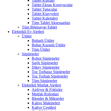
Tablet Kılıfları
Tablet Ekran Koruyucular
Tablet Tutucular
Tablet Klavyeleri
Tablet Kalemleri
Tüm Tablet Aksesuarları
Tüm Bilgisayar-Tablet
Elektrikli Ev Aletleri
Ütüler
Buharlı Ütüler
Buhar Kazanlı Ütüler
Tüm Ütüler
Süpürgeler
Robot Süpürgeler
Şarjlı Süpürgeler
Dikey Süpürgeler
Toz Torbasız Süpürgeler
Toz Torbalı Süpürgeler
Tüm Süpürgeler
Elektrikli Mutfak Aletleri
Airfryer & Fritözler
Mutfak Robotları
Blender & Mikserler
Kahve Makineleri
Kahve Çeşitleri