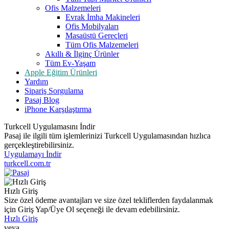
Ofis Malzemeleri
Evrak İmha Makineleri
Ofis Mobilyaları
Masaüstü Gereçleri
Tüm Ofis Malzemeleri
Akıllı & İlginç Ürünler
Tüm Ev-Yaşam
Apple Eğitim Ürünleri
Yardım
Sipariş Sorgulama
Pasaj Blog
iPhone Karşılaştırma
Turkcell Uygulamasını İndir
Pasaj ile ilgili tüm işlemlerinizi Turkcell Uygulamasından hızlıca
gerçekleştirebilirsiniz.
Uygulamayı İndir
turkcell.com.tr
Hızlı Giriş
Size özel ödeme avantajları ve size özel tekliflerden faydalanmak
için Giriş Yap/Üye Ol seçeneği ile devam edebilirsiniz.
Hızlı Giriş
veya