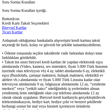
Soru Sorma Kuralları
Soru Sorma Kuralları içeriği.
ButtonIcon
Kredi Kartı Taksit Seçenekleri
Bireysel Kartlar
Ticari Kartlar
Anlaşmalı olduğumuz bankalarla alışverişini kredi kartına taksit
seçeneği ile hızlı, kolay ve güvenli bir şekilde tamamlayabilirsin.
• Ödeme esnasında seçilen taksitlerde vade farkından dolayı tutar
farklılıkları görülebilir.
• Taksit üst sınırı bireysel kredi kartları ile yapılan elektronik eşya
alımlarında (Video, kamera, ses sistemleri, fiyatı 5.000 Türk lirasının
üzerinde olan televizyon vb) 4 ay, tablet alımlarında 6 ay, elektrikli
eşya (Buzdolabı, çamaşır makinesi, bulaşık makinesi, elektrikli ev
aletleri vb.) alımlarında ve fiyatı 5.000 Türk Lirasına kadar olan
televizyon alımlarında 9 ay, bilgisayar alımlarında 12 ay, “yenileme
merkezi” veya “yetkili satıcı” niteliğindeki iş yerlerinden alınan
yenilenmiş ürün niteliğinde olan cep telefonu alımlarında 12 ay
olarak olarak uygulanır. Bireysel kredi kartlarıyla gerçekleştirilecek
telekomünikasyon, hediye kart, hediye çeki ve benzeri şekillerde
herhangi somut bir mal veya hizmeti içermeyen ürünlerin