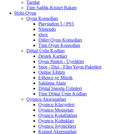
Tartılar
Tüm Sağlık-Kişisel Bakım
Hobi-Oyun
Oyun Konsolları
Playstation 5 / PS5
Nintendo
xbox
Diğer Oyun Konsolları
Tüm Oyun Konsolları
Dijital Ürün Kodları
Destek Kartları
Oyun Pinleri - Üyelikler
Spor - Dizi - Film Yayın Paketleri
Online Eğitim
Eğlence ve Müzik
Saklama Alanı
Dijital Sigorta Ürünleri
Tüm Dijital Ürün Kodları
Oyuncu Aksesuarları
Oyuncu Klavyeleri
Oyuncu Mouseları
Oyuncu Kulaklıkları
Oyuncu Koltukları
Oyuncu Joystickleri
Konsol Aksesuarları