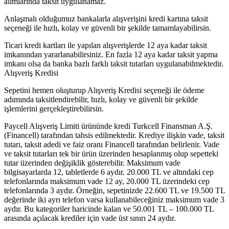
alımlarında taksit uygulanamaz.
Anlaşmalı olduğumuz bankalarla alışverişini kredi kartına taksit
seçeneği ile hızlı, kolay ve güvenli bir şekilde tamamlayabilirsin.
Ticari kredi kartları ile yapılan alışverişlerde 12 aya kadar taksit
imkanından yararlanabilirsiniz. En fazla 12 aya kadar taksit yapma
imkanı olsa da banka bazlı farklı taksit tutarları uygulanabilmektedir.
Alışveriş Kredisi
Sepetini hemen oluşturup Alışveriş Kredisi seçeneği ile ödeme
adımında taksitlendirebilir, hızlı, kolay ve güvenli bir şekilde
işlemlerini gerçekleştirebilirsin.
Paycell Alışveriş Limiti ürününde kredi Turkcell Finansman A.Ş.
(Financell) tarafından tahsis edilmektedir. Krediye ilişkin vade, taksit
tutarı, taksit adedi ve faiz oranı Financell tarafından belirlenir. Vade
ve taksit tutarları tek bir ürün üzerinden hesaplanmış olup sepetteki
tutar üzerinden değişiklik gösterebilir. Maksimum vade
bilgisayarlarda 12, tabletlerde 6 aydır. 20.000 TL ve altındaki cep
telefonlarında maksimum vade 12 ay, 20.000 TL üzerindeki cep
telefonlarında 3 aydır. Örneğin, sepetinizde 22.600 TL ve 19.500 TL
değerinde iki ayrı telefon varsa kullanabileceğiniz maksimum vade 3
aydır. Bu kategoriler haricinde kalan ve 50.001 TL – 100.000 TL
arasında açılacak krediler için vade üst sınırı 24 aydır.