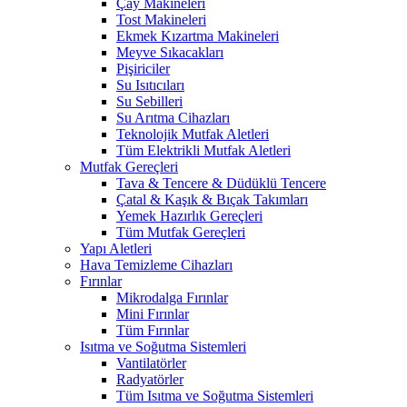
Çay Makineleri
Tost Makineleri
Ekmek Kızartma Makineleri
Meyve Sıkacakları
Pişiriciler
Su Isıtıcıları
Su Sebilleri
Su Arıtma Cihazları
Teknolojik Mutfak Aletleri
Tüm Elektrikli Mutfak Aletleri
Mutfak Gereçleri
Tava & Tencere & Düdüklü Tencere
Çatal & Kaşık & Bıçak Takımları
Yemek Hazırlık Gereçleri
Tüm Mutfak Gereçleri
Yapı Aletleri
Hava Temizleme Cihazları
Fırınlar
Mikrodalga Fırınlar
Mini Fırınlar
Tüm Fırınlar
Isıtma ve Soğutma Sistemleri
Vantilatörler
Radyatörler
Tüm Isıtma ve Soğutma Sistemleri