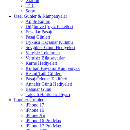
Xiaomi
TCL
Sony
Özel Günler & Kampanyalar
Apple Eğitim
Düğün ve Çeyiz Paketleri
Fırsatlar Pasajı
Pasaj Günleri
Uykusu Kaçanlar Kulübü
Sevgililer Günü Hediyeleri
Vergisiz Telefonlar
Vergisiz Bilgisayarlar
Karne Hediyeleri
Kurban Bayramı Kampanyası
Resmi Tatil Günleri
Pasaj Ödeme Teklifleri
Anneler Günü Hediyeleri
Babalar Günü
Taksitli Harikalar Diyarı
Popüler Ürünler
iPhone 17
iPhone 16
iPhone Air
iPhone 16 Pro Max
iPhone 17 Pro Max