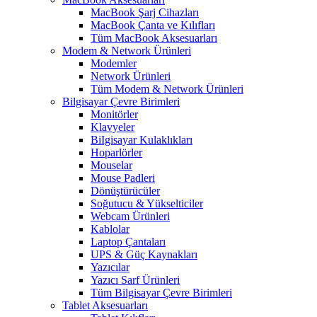
MacBook Şarj Cihazları
MacBook Çanta ve Kılıfları
Tüm MacBook Aksesuarları
Modem & Network Ürünleri
Modemler
Network Ürünleri
Tüm Modem & Network Ürünleri
Bilgisayar Çevre Birimleri
Monitörler
Klavyeler
BiIgisayar Kulaklıkları
Hoparlörler
Mouselar
Mouse Padleri
Dönüştürücüler
Soğutucu & Yükselticiler
Webcam Ürünleri
Kablolar
Laptop Çantaları
UPS & Güç Kaynakları
Yazıcılar
Yazıcı Sarf Ürünleri
Tüm Bilgisayar Çevre Birimleri
Tablet Aksesuarları