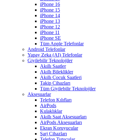
iPhone 16
iPhone 15
iPhone 14
iPhone 13
iPhone 12
iPhone 11
iPhone SE
Tüm Apple Telefonlar
Android Telefonlar
Yapay Zeka (AI) Telefonlar
Giyilebilir Teknolojiler
Akıllı Saatler
Akıllı Bileklikler
Akıllı Çocuk Saatleri
Takip Cihazları
Tüm Giyilebilir Teknolojiler
Aksesuarlar
Telefon Kılıfları
AirPods
Kulaklıklar
Akıllı Saat Aksesuarları
AirPods Aksesuarları
Ekran Koruyucular
Şarj Cihazları
Telefon Tutucular