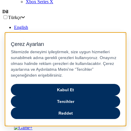
Xbox Series X
Dil
Türkçe
English
عربى
русский