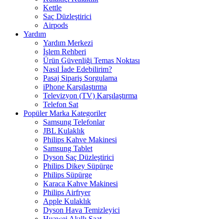
Kettle
Saç Düzleştirici
Airpods
Yardım
Yardım Merkezi
İşlem Rehberi
Ürün Güvenliği Temas Noktası
Nasıl İade Edebilirim?
Pasaj Sipariş Sorgulama
iPhone Karşılaştırma
Televizyon (TV) Karşılaştırma
Telefon Sat
Popüler Marka Kategoriler
Samsung Telefonlar
JBL Kulaklık
Philips Kahve Makinesi
Samsung Tablet
Dyson Saç Düzleştirici
Philips Dikey Süpürge
Philips Süpürge
Karaca Kahve Makinesi
Philips Airfryer
Apple Kulaklık
Dyson Hava Temizleyici
Huawei Akıllı Saat