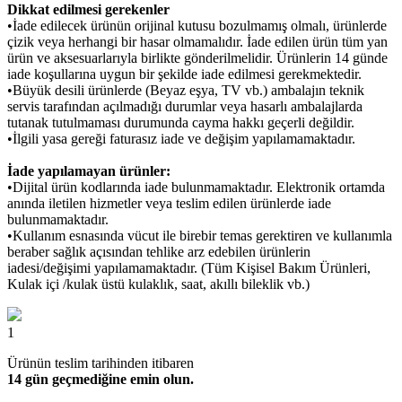
Dikkat edilmesi gerekenler
•İade edilecek ürünün orijinal kutusu bozulmamış olmalı, ürünlerde
çizik veya herhangi bir hasar olmamalıdır. İade edilen ürün tüm yan
ürün ve aksesuarlarıyla birlikte gönderilmelidir. Ürünlerin 14 günde
iade koşullarına uygun bir şekilde iade edilmesi gerekmektedir.
•Büyük desili ürünlerde (Beyaz eşya, TV vb.) ambalajın teknik
servis tarafından açılmadığı durumlar veya hasarlı ambalajlarda
tutanak tutulmaması durumunda cayma hakkı geçerli değildir.
•İlgili yasa gereği faturasız iade ve değişim yapılamamaktadır.
İade yapılamayan ürünler:
•Dijital ürün kodlarında iade bulunmamaktadır. Elektronik ortamda
anında iletilen hizmetler veya teslim edilen ürünlerde iade
bulunmamaktadır.
•Kullanım esnasında vücut ile birebir temas gerektiren ve kullanımla
beraber sağlık açısından tehlike arz edebilen ürünlerin
iadesi/değişimi yapılamamaktadır. (Tüm Kişisel Bakım Ürünleri,
Kulak içi /kulak üstü kulaklık, saat, akıllı bileklik vb.)
1
Ürünün teslim tarihinden itibaren
14 gün geçmediğine emin olun.