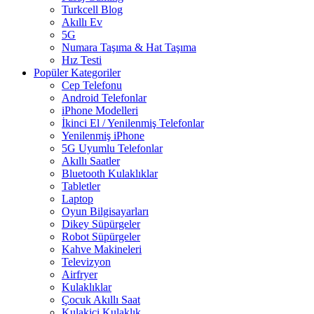
Turkcell Blog
Akıllı Ev
5G
Numara Taşıma & Hat Taşıma
Hız Testi
Popüler Kategoriler
Cep Telefonu
Android Telefonlar
iPhone Modelleri
İkinci El / Yenilenmiş Telefonlar
Yenilenmiş iPhone
5G Uyumlu Telefonlar
Akıllı Saatler
Bluetooth Kulaklıklar
Tabletler
Laptop
Oyun Bilgisayarları
Dikey Süpürgeler
Robot Süpürgeler
Kahve Makineleri
Televizyon
Airfryer
Kulaklıklar
Çocuk Akıllı Saat
Kulakiçi Kulaklık