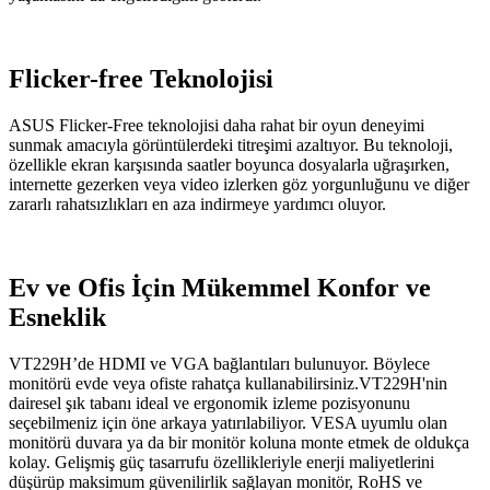
Flicker-free Teknolojisi
ASUS Flicker-Free teknolojisi daha rahat bir oyun deneyimi
sunmak amacıyla görüntülerdeki titreşimi azaltıyor. Bu teknoloji,
özellikle ekran karşısında saatler boyunca dosyalarla uğraşırken,
internette gezerken veya video izlerken göz yorgunluğunu ve diğer
zararlı rahatsızlıkları en aza indirmeye yardımcı oluyor.
Ev ve Ofis İçin Mükemmel Konfor ve
Esneklik
VT229H’de HDMI ve VGA bağlantıları bulunuyor. Böylece
monitörü evde veya ofiste rahatça kullanabilirsiniz.VT229H'nin
dairesel şık tabanı ideal ve ergonomik izleme pozisyonunu
seçebilmeniz için öne arkaya yatırılabiliyor. VESA uyumlu olan
monitörü duvara ya da bir monitör koluna monte etmek de oldukça
kolay. Gelişmiş güç tasarrufu özellikleriyle enerji maliyetlerini
düşürüp maksimum güvenilirlik sağlayan monitör, RoHS ve