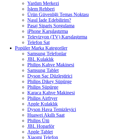
Yardım Merkezi
İşlem Rehberi
Ürün Güvenliği Temas Noktası
Nasıl İade Edebilirim?
Pasaj Sipariş Sorgulama
iPhone Karşılaştırma
Televizyon (TV) Karşılaştırma
Telefon Sat
Popüler Marka Kategoriler
Samsung Telefonlar
JBL Kulaklık
Philips Kahve Makinesi
Samsung Tablet
Dyson Saç Düzleştirici
Philips Dikey Süpürge
Philips Süpürge
Karaca Kahve Makinesi
Philips Airfryer
Apple Kulaklık
Dyson Hava Temizleyici
Huawei Akıllı Saat
Philips Ütü
JBL Hoparlör
Apple Tablet
Xiaomi Telefon