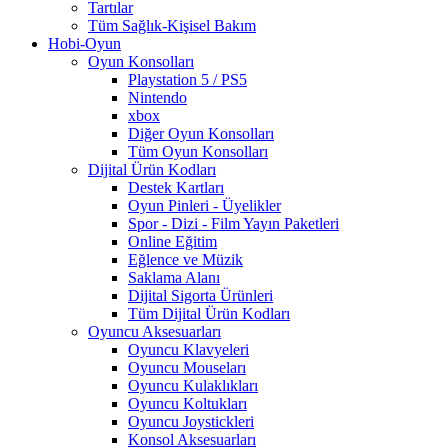
Tartılar
Tüm Sağlık-Kişisel Bakım
Hobi-Oyun
Oyun Konsolları
Playstation 5 / PS5
Nintendo
xbox
Diğer Oyun Konsolları
Tüm Oyun Konsolları
Dijital Ürün Kodları
Destek Kartları
Oyun Pinleri - Üyelikler
Spor - Dizi - Film Yayın Paketleri
Online Eğitim
Eğlence ve Müzik
Saklama Alanı
Dijital Sigorta Ürünleri
Tüm Dijital Ürün Kodları
Oyuncu Aksesuarları
Oyuncu Klavyeleri
Oyuncu Mouseları
Oyuncu Kulaklıkları
Oyuncu Koltukları
Oyuncu Joystickleri
Konsol Aksesuarları