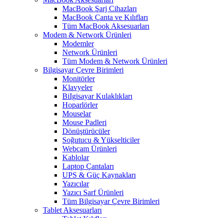
MacBook Şarj Cihazları
MacBook Çanta ve Kılıfları
Tüm MacBook Aksesuarları
Modem & Network Ürünleri
Modemler
Network Ürünleri
Tüm Modem & Network Ürünleri
Bilgisayar Çevre Birimleri
Monitörler
Klavyeler
BiIgisayar Kulaklıkları
Hoparlörler
Mouselar
Mouse Padleri
Dönüştürücüler
Soğutucu & Yükselticiler
Webcam Ürünleri
Kablolar
Laptop Çantaları
UPS & Güç Kaynakları
Yazıcılar
Yazıcı Sarf Ürünleri
Tüm Bilgisayar Çevre Birimleri
Tablet Aksesuarları