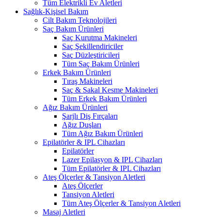
Tüm Elektrikli Ev Aletleri
Sağlık-Kişisel Bakım
Cilt Bakım Teknolojileri
Saç Bakım Ürünleri
Saç Kurutma Makineleri
Saç Şekillendiriciler
Saç Düzleştiricileri
Tüm Saç Bakım Ürünleri
Erkek Bakım Ürünleri
Tıraş Makineleri
Saç & Sakal Kesme Makineleri
Tüm Erkek Bakım Ürünleri
Ağız Bakım Ürünleri
Şarjlı Diş Fırçaları
Ağız Duşları
Tüm Ağız Bakım Ürünleri
Epilatörler & IPL Cihazları
Epilatörler
Lazer Epilasyon & IPL Cihazları
Tüm Epilatörler & IPL Cihazları
Ateş Ölçerler & Tansiyon Aletleri
Ateş Ölçerler
Tansiyon Aletleri
Tüm Ateş Ölçerler & Tansiyon Aletleri
Masaj Aletleri