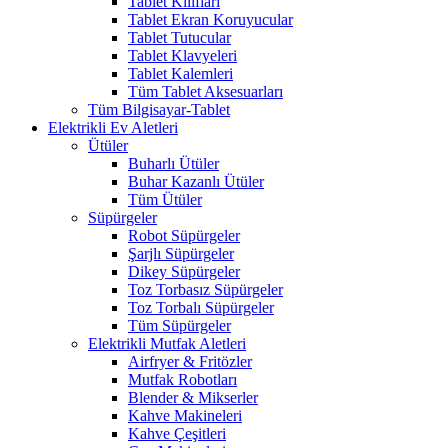
Tablet Kılıfları
Tablet Ekran Koruyucular
Tablet Tutucular
Tablet Klavyeleri
Tablet Kalemleri
Tüm Tablet Aksesuarları
Tüm Bilgisayar-Tablet
Elektrikli Ev Aletleri
Ütüler
Buharlı Ütüler
Buhar Kazanlı Ütüler
Tüm Ütüler
Süpürgeler
Robot Süpürgeler
Şarjlı Süpürgeler
Dikey Süpürgeler
Toz Torbasız Süpürgeler
Toz Torbalı Süpürgeler
Tüm Süpürgeler
Elektrikli Mutfak Aletleri
Airfryer & Fritözler
Mutfak Robotları
Blender & Mikserler
Kahve Makineleri
Kahve Çeşitleri