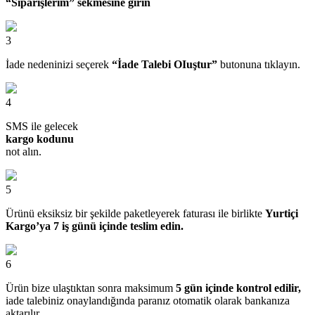
“Siparişlerim” sekmesine girin
3
İade nedeninizi seçerek
“İade Talebi OIuştur”
butonuna tıklayın.
4
SMS ile gelecek
kargo kodunu
not alın.
5
Ürünü eksiksiz bir şekilde paketleyerek faturası ile birlikte
Yurtiçi
Kargo’ya 7 iş günü içinde teslim edin.
6
Ürün bize ulaştıktan sonra maksimum
5 gün içinde kontrol edilir,
iade talebiniz onaylandığında paranız otomatik olarak bankanıza
aktarılır.