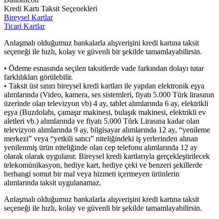
Kredi Kartı Taksit Seçenekleri
Bireysel Kartlar
Ticari Kartlar
Anlaşmalı olduğumuz bankalarla alışverişini kredi kartına taksit
seçeneği ile hızlı, kolay ve güvenli bir şekilde tamamlayabilirsin.
• Ödeme esnasında seçilen taksitlerde vade farkından dolayı tutar
farklılıkları görülebilir.
• Taksit üst sınırı bireysel kredi kartları ile yapılan elektronik eşya
alımlarında (Video, kamera, ses sistemleri, fiyatı 5.000 Türk lirasının
üzerinde olan televizyon vb) 4 ay, tablet alımlarında 6 ay, elektrikli
eşya (Buzdolabı, çamaşır makinesi, bulaşık makinesi, elektrikli ev
aletleri vb.) alımlarında ve fiyatı 5.000 Türk Lirasına kadar olan
televizyon alımlarında 9 ay, bilgisayar alımlarında 12 ay, “yenileme
merkezi” veya “yetkili satıcı” niteliğindeki iş yerlerinden alınan
yenilenmiş ürün niteliğinde olan cep telefonu alımlarında 12 ay
olarak olarak uygulanır. Bireysel kredi kartlarıyla gerçekleştirilecek
telekomünikasyon, hediye kart, hediye çeki ve benzeri şekillerde
herhangi somut bir mal veya hizmeti içermeyen ürünlerin
alımlarında taksit uygulanamaz.
Anlaşmalı olduğumuz bankalarla alışverişini kredi kartına taksit
seçeneği ile hızlı, kolay ve güvenli bir şekilde tamamlayabilirsin.