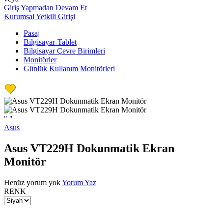
Giriş Yapmadan Devam Et
Kurumsal Yetkili Girişi
Pasaj
Bilgisayar-Tablet
Bilgisayar Çevre Birimleri
Monitörler
Günlük Kullanım Monitörleri
"
"
Asus
Asus VT229H Dokunmatik Ekran
Monitör
Henüz yorum yok
Yorum Yaz
RENK