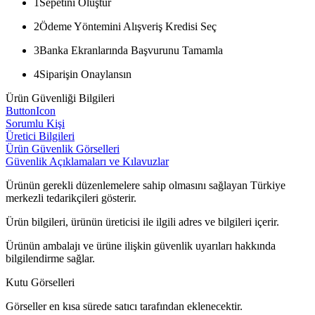
1
Sepetini Oluştur
2
Ödeme Yöntemini Alışveriş Kredisi Seç
3
Banka Ekranlarında Başvurunu Tamamla
4
Siparişin Onaylansın
Ürün Güvenliği Bilgileri
ButtonIcon
Sorumlu Kişi
Üretici Bilgileri
Ürün Güvenlik Görselleri
Güvenlik Açıklamaları ve Kılavuzlar
Ürünün gerekli düzenlemelere sahip olmasını sağlayan Türkiye
merkezli tedarikçileri gösterir.
Ürün bilgileri, ürünün üreticisi ile ilgili adres ve bilgileri içerir.
Ürünün ambalajı ve ürüne ilişkin güvenlik uyarıları hakkında
bilgilendirme sağlar.
Kutu Görselleri
Görseller en kısa sürede satıcı tarafından eklenecektir.