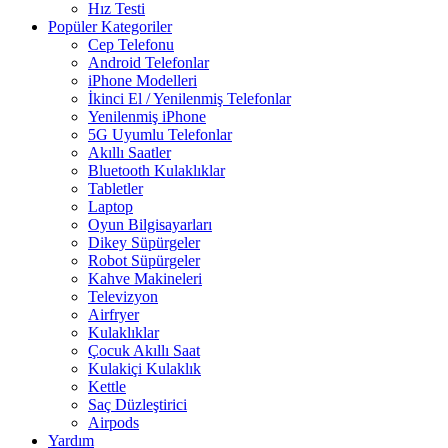
Hız Testi
Popüler Kategoriler
Cep Telefonu
Android Telefonlar
iPhone Modelleri
İkinci El / Yenilenmiş Telefonlar
Yenilenmiş iPhone
5G Uyumlu Telefonlar
Akıllı Saatler
Bluetooth Kulaklıklar
Tabletler
Laptop
Oyun Bilgisayarları
Dikey Süpürgeler
Robot Süpürgeler
Kahve Makineleri
Televizyon
Airfryer
Kulaklıklar
Çocuk Akıllı Saat
Kulakiçi Kulaklık
Kettle
Saç Düzleştirici
Airpods
Yardım