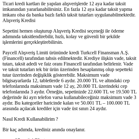
Ticari kredi kartları ile yapılan alışverişlerde 12 aya kadar taksit
imkanından yararlanabilirsiniz. En fazla 12 aya kadar taksit yapma
imkanı olsa da banka bazlı farklı taksit tutarları uygulanabilmektedir.
Alışveriş Kredisi
Sepetini hemen oluşturup Alışveriş Kredisi seçeneği ile ödeme
adımında taksitlendirebilir, hızlı, kolay ve güvenli bir şekilde
işlemlerini gerçekleştirebilirsin.
Paycell Alışveriş Limiti ürününde kredi Turkcell Finansman A.Ş.
(Financell) tarafından tahsis edilmektedir. Krediye ilişkin vade, taksit
tutarı, taksit adedi ve faiz oranı Financell tarafından belirlenir. Vade
ve taksit tutarları tek bir ürün üzerinden hesaplanmış olup sepetteki
tutar üzerinden değişiklik gösterebilir. Maksimum vade
bilgisayarlarda 12, tabletlerde 6 aydır. 20.000 TL ve altındaki cep
telefonlarında maksimum vade 12 ay, 20.000 TL üzerindeki cep
telefonlarında 3 aydır. Örneğin, sepetinizde 22.600 TL ve 19.500 TL
değerinde iki ayrı telefon varsa kullanabileceğiniz maksimum vade 3
aydır. Bu kategoriler haricinde kalan ve 50.001 TL – 100.000 TL
arasında açılacak krediler için vade üst sınırı 24 aydır.
Nasıl Kredi Kullanabilirim ?
Bir kaç adımda, krediniz anında onaylanır.