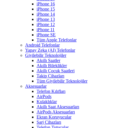
iPhone 16
iPhone 15
iPhone 14
iPhone 13
iPhone 12
iPhone 11
iPhone SE
Tüm Apple Telefonlar
Android Telefonlar
Yapay Zeka (AI) Telefonlar
Giyilebilir Teknolojiler
Akıllı Saatler
Akıllı Bileklikler
Akıllı Çocuk Saatleri
Takip Cihazları
Tüm Giyilebilir Teknolojiler
Aksesuarlar
Telefon Kılıfları
AirPods
Kulaklıklar
Akıllı Saat Aksesuarları
AirPods Aksesuarları
Ekran Koruyucular
Şarj Cihazları
Telefon Tutucular