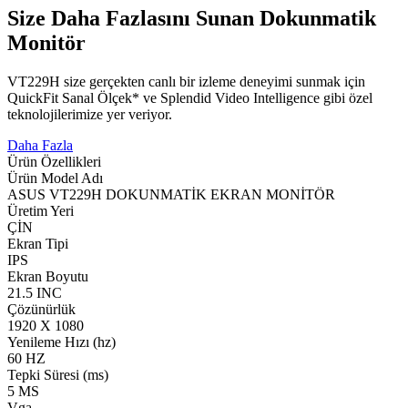
Size Daha Fazlasını Sunan Dokunmatik
Monitör
VT229H size gerçekten canlı bir izleme deneyimi sunmak için
QuickFit Sanal Ölçek* ve Splendid Video Intelligence gibi özel
teknolojilerimize yer veriyor.
Daha Fazla
Ürün Özellikleri
Ürün Model Adı
ASUS VT229H DOKUNMATİK EKRAN MONİTÖR
Üretim Yeri
ÇİN
Ekran Tipi
IPS
Ekran Boyutu
21.5 INC
Çözünürlük
1920 X 1080
Yenileme Hızı (hz)
60 HZ
Tepki Süresi (ms)
5 MS
Vga