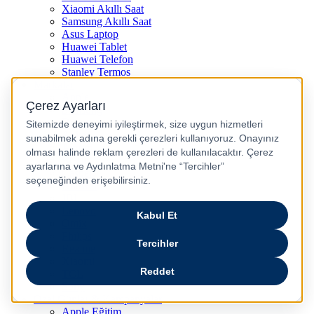
Xiaomi Akıllı Saat
Samsung Akıllı Saat
Asus Laptop
Huawei Tablet
Huawei Telefon
Stanley Termos
Markalar
Apple
Samsung
Dyson
Anker
Arzum
Braun
Casper
Huawei
JBL
Lenovo
Omix
Philips
Realme
Xiaomi
TCL
Sony
Özel Günler & Kampanyalar
Apple Eğitim