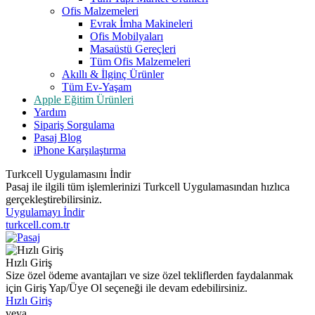
Ofis Malzemeleri
Evrak İmha Makineleri
Ofis Mobilyaları
Masaüstü Gereçleri
Tüm Ofis Malzemeleri
Akıllı & İlginç Ürünler
Tüm Ev-Yaşam
Apple Eğitim Ürünleri
Yardım
Sipariş Sorgulama
Pasaj Blog
iPhone Karşılaştırma
Turkcell Uygulamasını İndir
Pasaj ile ilgili tüm işlemlerinizi Turkcell Uygulamasından hızlıca
gerçekleştirebilirsiniz.
Uygulamayı İndir
turkcell.com.tr
Hızlı Giriş
Size özel ödeme avantajları ve size özel tekliflerden faydalanmak
için Giriş Yap/Üye Ol seçeneği ile devam edebilirsiniz.
Hızlı Giriş
veya