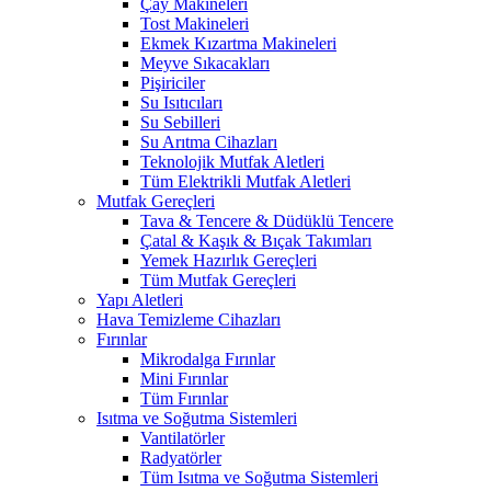
Çay Makineleri
Tost Makineleri
Ekmek Kızartma Makineleri
Meyve Sıkacakları
Pişiriciler
Su Isıtıcıları
Su Sebilleri
Su Arıtma Cihazları
Teknolojik Mutfak Aletleri
Tüm Elektrikli Mutfak Aletleri
Mutfak Gereçleri
Tava & Tencere & Düdüklü Tencere
Çatal & Kaşık & Bıçak Takımları
Yemek Hazırlık Gereçleri
Tüm Mutfak Gereçleri
Yapı Aletleri
Hava Temizleme Cihazları
Fırınlar
Mikrodalga Fırınlar
Mini Fırınlar
Tüm Fırınlar
Isıtma ve Soğutma Sistemleri
Vantilatörler
Radyatörler
Tüm Isıtma ve Soğutma Sistemleri