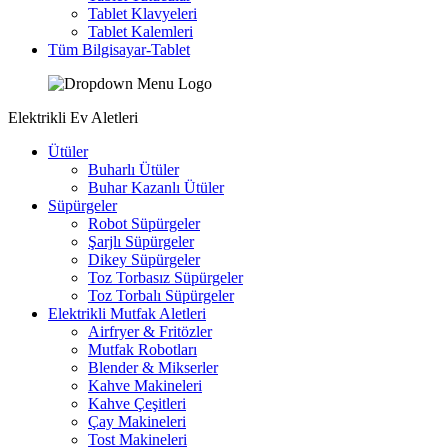
Tablet Klavyeleri
Tablet Kalemleri
Tüm Bilgisayar-Tablet
Elektrikli Ev Aletleri
Ütüler
Buharlı Ütüler
Buhar Kazanlı Ütüler
Süpürgeler
Robot Süpürgeler
Şarjlı Süpürgeler
Dikey Süpürgeler
Toz Torbasız Süpürgeler
Toz Torbalı Süpürgeler
Elektrikli Mutfak Aletleri
Airfryer & Fritözler
Mutfak Robotları
Blender & Mikserler
Kahve Makineleri
Kahve Çeşitleri
Çay Makineleri
Tost Makineleri