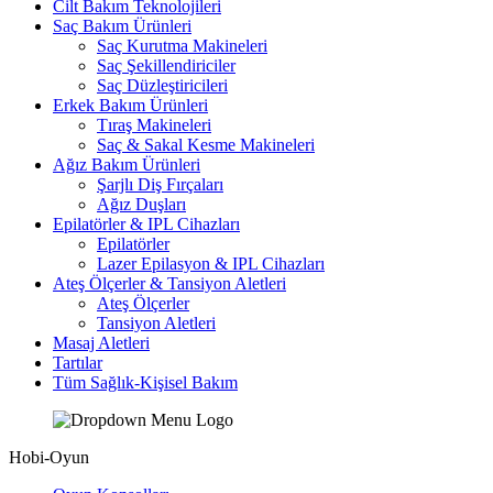
Cilt Bakım Teknolojileri
Saç Bakım Ürünleri
Saç Kurutma Makineleri
Saç Şekillendiriciler
Saç Düzleştiricileri
Erkek Bakım Ürünleri
Tıraş Makineleri
Saç & Sakal Kesme Makineleri
Ağız Bakım Ürünleri
Şarjlı Diş Fırçaları
Ağız Duşları
Epilatörler & IPL Cihazları
Epilatörler
Lazer Epilasyon & IPL Cihazları
Ateş Ölçerler & Tansiyon Aletleri
Ateş Ölçerler
Tansiyon Aletleri
Masaj Aletleri
Tartılar
Tüm Sağlık-Kişisel Bakım
Hobi-Oyun