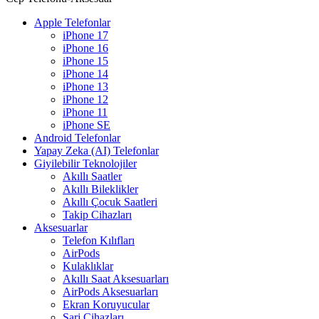
Apple Telefonlar
iPhone 17
iPhone 16
iPhone 15
iPhone 14
iPhone 13
iPhone 12
iPhone 11
iPhone SE
Android Telefonlar
Yapay Zeka (AI) Telefonlar
Giyilebilir Teknolojiler
Akıllı Saatler
Akıllı Bileklikler
Akıllı Çocuk Saatleri
Takip Cihazları
Aksesuarlar
Telefon Kılıfları
AirPods
Kulaklıklar
Akıllı Saat Aksesuarları
AirPods Aksesuarları
Ekran Koruyucular
Şarj Cihazları