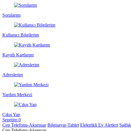
Sorularım
Kullanıcı Bilgilerim
Kayıtlı Kartlarım
Adreslerim
Yardım Merkezi
Çıkış Yap
Sepetim
0
Cep Telefonu-Aksesuar
Bilgisayar-Tablet
Elektrikli Ev Aletleri
Sağlı
Cep Telefonu-Aksesuar