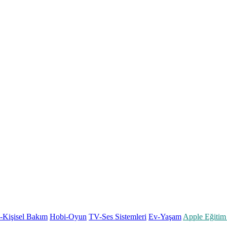
k-Kişisel Bakım
Hobi-Oyun
TV-Ses Sistemleri
Ev-Yaşam
Apple Eğitim