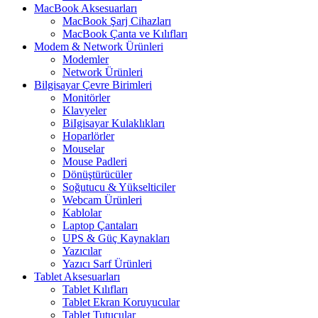
MacBook Aksesuarları
MacBook Şarj Cihazları
MacBook Çanta ve Kılıfları
Modem & Network Ürünleri
Modemler
Network Ürünleri
Bilgisayar Çevre Birimleri
Monitörler
Klavyeler
BiIgisayar Kulaklıkları
Hoparlörler
Mouselar
Mouse Padleri
Dönüştürücüler
Soğutucu & Yükselticiler
Webcam Ürünleri
Kablolar
Laptop Çantaları
UPS & Güç Kaynakları
Yazıcılar
Yazıcı Sarf Ürünleri
Tablet Aksesuarları
Tablet Kılıfları
Tablet Ekran Koruyucular
Tablet Tutucular