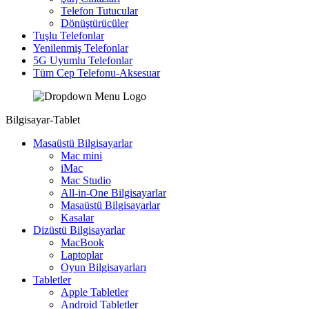
Telefon Tutucular
Dönüştürücüler
Tuşlu Telefonlar
Yenilenmiş Telefonlar
5G Uyumlu Telefonlar
Tüm Cep Telefonu-Aksesuar
Bilgisayar-Tablet
Masaüstü Bilgisayarlar
Mac mini
iMac
Mac Studio
All-in-One Bilgisayarlar
Masaüstü Bilgisayarlar
Kasalar
Dizüstü Bilgisayarlar
MacBook
Laptoplar
Oyun Bilgisayarları
Tabletler
Apple Tabletler
Android Tabletler