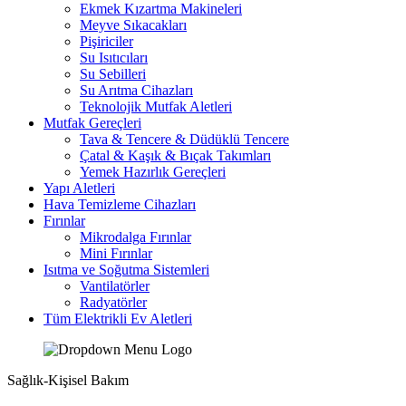
Ekmek Kızartma Makineleri
Meyve Sıkacakları
Pişiriciler
Su Isıtıcıları
Su Sebilleri
Su Arıtma Cihazları
Teknolojik Mutfak Aletleri
Mutfak Gereçleri
Tava & Tencere & Düdüklü Tencere
Çatal & Kaşık & Bıçak Takımları
Yemek Hazırlık Gereçleri
Yapı Aletleri
Hava Temizleme Cihazları
Fırınlar
Mikrodalga Fırınlar
Mini Fırınlar
Isıtma ve Soğutma Sistemleri
Vantilatörler
Radyatörler
Tüm Elektrikli Ev Aletleri
Sağlık-Kişisel Bakım