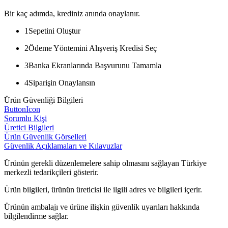
Bir kaç adımda, krediniz anında onaylanır.
1
Sepetini Oluştur
2
Ödeme Yöntemini Alışveriş Kredisi Seç
3
Banka Ekranlarında Başvurunu Tamamla
4
Siparişin Onaylansın
Ürün Güvenliği Bilgileri
ButtonIcon
Sorumlu Kişi
Üretici Bilgileri
Ürün Güvenlik Görselleri
Güvenlik Açıklamaları ve Kılavuzlar
Ürünün gerekli düzenlemelere sahip olmasını sağlayan Türkiye
merkezli tedarikçileri gösterir.
Ürün bilgileri, ürünün üreticisi ile ilgili adres ve bilgileri içerir.
Ürünün ambalajı ve ürüne ilişkin güvenlik uyarıları hakkında
bilgilendirme sağlar.