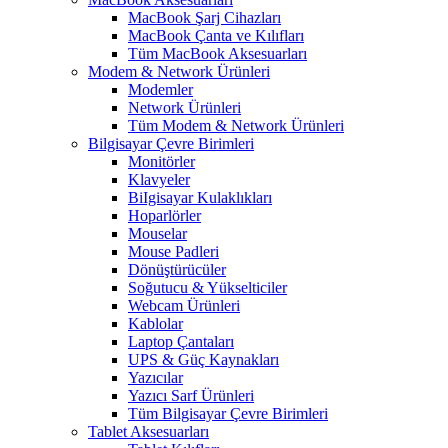
MacBook Şarj Cihazları
MacBook Çanta ve Kılıfları
Tüm MacBook Aksesuarları
Modem & Network Ürünleri
Modemler
Network Ürünleri
Tüm Modem & Network Ürünleri
Bilgisayar Çevre Birimleri
Monitörler
Klavyeler
BiIgisayar Kulaklıkları
Hoparlörler
Mouselar
Mouse Padleri
Dönüştürücüler
Soğutucu & Yükselticiler
Webcam Ürünleri
Kablolar
Laptop Çantaları
UPS & Güç Kaynakları
Yazıcılar
Yazıcı Sarf Ürünleri
Tüm Bilgisayar Çevre Birimleri
Tablet Aksesuarları