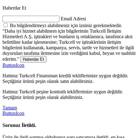
Haberdar Et
Email Adresi
Bu bilgilendirmeyi alabilmeniz için izniniz gerekmektedir.
“Daha iyi hizmet alabilmem için bilgilerimin Turkcell İletişim
Hizmetleri A.Ş, iştirakleri ve bunların iş ortaklarınca, tarafımca aksi
belirtiline kadar işlenmesine; Turkcell ve iştiraklerinin iletişim
bilgilerimi kullanarak, kampanya, servis, tarife ve hizmetleri ile ilgili
duyuruları tarafıma iletmesine izin verdiğimi kabul, beyan ve taahhüt
ederim.”
Haberdar Et
ButtonIcon
Hattınız Turkcell Finansman kredili tekliflerimize uygun değildir.
Seçtiğiniz ürünü peşin olarak satın alabilirsiniz.
Hattınız Turkcell peşine kontratlı tekliflerimize uygun değildir.
Seçtiğiniz ürünü peşin olarak alabilirsiniz.
Tamam
ButtonIcon
Sorunuz İletildi.
Ürün ile ilgili sormuş olduğunuz soru satıcımıza iletildi, en kısa