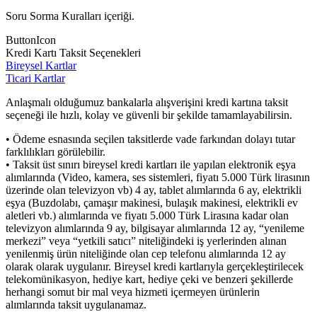
Soru Sorma Kuralları içeriği.
ButtonIcon
Kredi Kartı Taksit Seçenekleri
Bireysel Kartlar
Ticari Kartlar
Anlaşmalı olduğumuz bankalarla alışverişini kredi kartına taksit
seçeneği ile hızlı, kolay ve güvenli bir şekilde tamamlayabilirsin.
• Ödeme esnasında seçilen taksitlerde vade farkından dolayı tutar
farklılıkları görülebilir.
• Taksit üst sınırı bireysel kredi kartları ile yapılan elektronik eşya
alımlarında (Video, kamera, ses sistemleri, fiyatı 5.000 Türk lirasının
üzerinde olan televizyon vb) 4 ay, tablet alımlarında 6 ay, elektrikli
eşya (Buzdolabı, çamaşır makinesi, bulaşık makinesi, elektrikli ev
aletleri vb.) alımlarında ve fiyatı 5.000 Türk Lirasına kadar olan
televizyon alımlarında 9 ay, bilgisayar alımlarında 12 ay, “yenileme
merkezi” veya “yetkili satıcı” niteliğindeki iş yerlerinden alınan
yenilenmiş ürün niteliğinde olan cep telefonu alımlarında 12 ay
olarak olarak uygulanır. Bireysel kredi kartlarıyla gerçekleştirilecek
telekomünikasyon, hediye kart, hediye çeki ve benzeri şekillerde
herhangi somut bir mal veya hizmeti içermeyen ürünlerin
alımlarında taksit uygulanamaz.