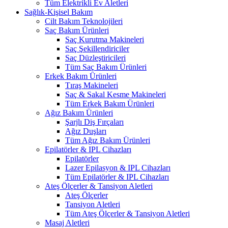
Tüm Elektrikli Ev Aletleri
Sağlık-Kişisel Bakım
Cilt Bakım Teknolojileri
Saç Bakım Ürünleri
Saç Kurutma Makineleri
Saç Şekillendiriciler
Saç Düzleştiricileri
Tüm Saç Bakım Ürünleri
Erkek Bakım Ürünleri
Tıraş Makineleri
Saç & Sakal Kesme Makineleri
Tüm Erkek Bakım Ürünleri
Ağız Bakım Ürünleri
Şarjlı Diş Fırçaları
Ağız Duşları
Tüm Ağız Bakım Ürünleri
Epilatörler & IPL Cihazları
Epilatörler
Lazer Epilasyon & IPL Cihazları
Tüm Epilatörler & IPL Cihazları
Ateş Ölçerler & Tansiyon Aletleri
Ateş Ölçerler
Tansiyon Aletleri
Tüm Ateş Ölçerler & Tansiyon Aletleri
Masaj Aletleri