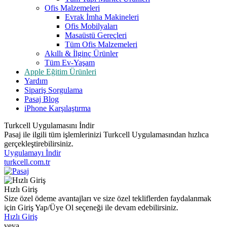
Ofis Malzemeleri
Evrak İmha Makineleri
Ofis Mobilyaları
Masaüstü Gereçleri
Tüm Ofis Malzemeleri
Akıllı & İlginç Ürünler
Tüm Ev-Yaşam
Apple Eğitim Ürünleri
Yardım
Sipariş Sorgulama
Pasaj Blog
iPhone Karşılaştırma
Turkcell Uygulamasını İndir
Pasaj ile ilgili tüm işlemlerinizi Turkcell Uygulamasından hızlıca
gerçekleştirebilirsiniz.
Uygulamayı İndir
turkcell.com.tr
Hızlı Giriş
Size özel ödeme avantajları ve size özel tekliflerden faydalanmak
için Giriş Yap/Üye Ol seçeneği ile devam edebilirsiniz.
Hızlı Giriş
veya