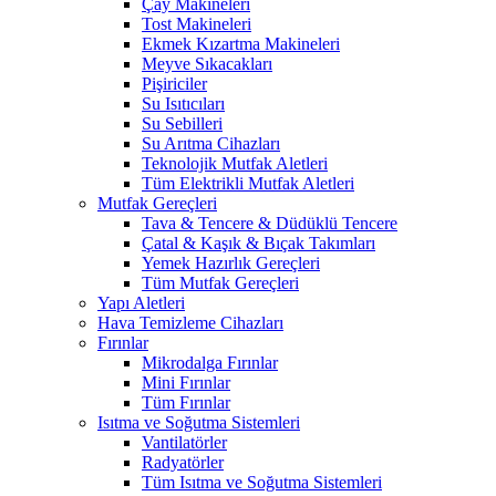
Çay Makineleri
Tost Makineleri
Ekmek Kızartma Makineleri
Meyve Sıkacakları
Pişiriciler
Su Isıtıcıları
Su Sebilleri
Su Arıtma Cihazları
Teknolojik Mutfak Aletleri
Tüm Elektrikli Mutfak Aletleri
Mutfak Gereçleri
Tava & Tencere & Düdüklü Tencere
Çatal & Kaşık & Bıçak Takımları
Yemek Hazırlık Gereçleri
Tüm Mutfak Gereçleri
Yapı Aletleri
Hava Temizleme Cihazları
Fırınlar
Mikrodalga Fırınlar
Mini Fırınlar
Tüm Fırınlar
Isıtma ve Soğutma Sistemleri
Vantilatörler
Radyatörler
Tüm Isıtma ve Soğutma Sistemleri