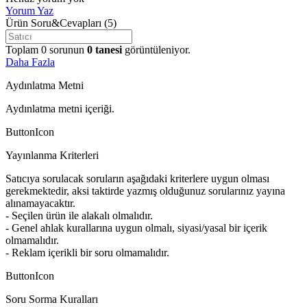
Yorum Yaz
Ürün Soru&Cevapları
(5)
Toplam
0
sorunun
0
tanesi
görüntüleniyor.
Daha Fazla
Aydınlatma Metni
Aydınlatma metni içeriği.
ButtonIcon
Yayınlanma Kriterleri
Satıcıya sorulacak soruların aşağıdaki kriterlere uygun olması
gerekmektedir, aksi taktirde yazmış olduğunuz sorularınız yayına
alınamayacaktır.
- Seçilen ürün ile alakalı olmalıdır.
- Genel ahlak kurallarına uygun olmalı, siyasi/yasal bir içerik
olmamalıdır.
- Reklam içerikli bir soru olmamalıdır.
ButtonIcon
Soru Sorma Kuralları