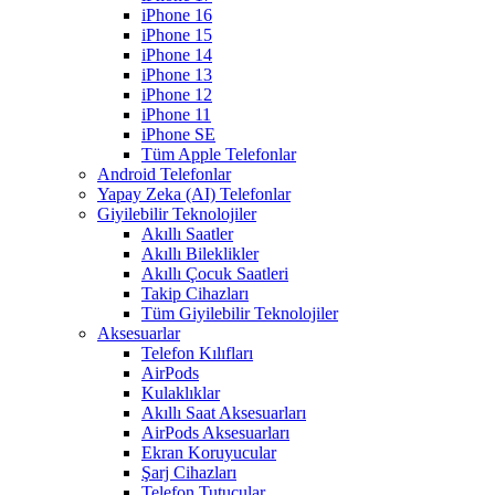
iPhone 16
iPhone 15
iPhone 14
iPhone 13
iPhone 12
iPhone 11
iPhone SE
Tüm Apple Telefonlar
Android Telefonlar
Yapay Zeka (AI) Telefonlar
Giyilebilir Teknolojiler
Akıllı Saatler
Akıllı Bileklikler
Akıllı Çocuk Saatleri
Takip Cihazları
Tüm Giyilebilir Teknolojiler
Aksesuarlar
Telefon Kılıfları
AirPods
Kulaklıklar
Akıllı Saat Aksesuarları
AirPods Aksesuarları
Ekran Koruyucular
Şarj Cihazları
Telefon Tutucular