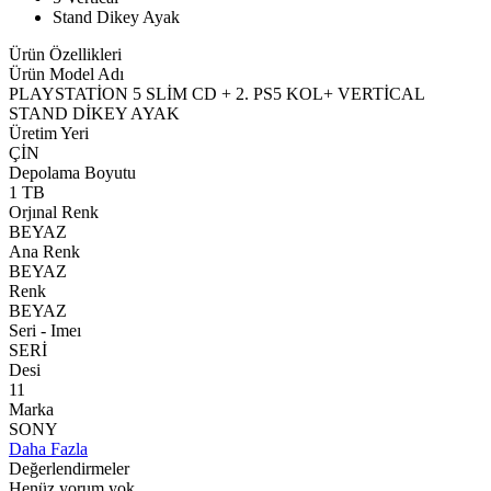
Stand Dikey Ayak
Ürün Özellikleri
Ürün Model Adı
PLAYSTATİON 5 SLİM CD + 2. PS5 KOL+ VERTİCAL
STAND DİKEY AYAK
Üretim Yeri
ÇİN
Depolama Boyutu
1 TB
Orjınal Renk
BEYAZ
Ana Renk
BEYAZ
Renk
BEYAZ
Seri - Imeı
SERİ
Desi
11
Marka
SONY
Daha Fazla
Değerlendirmeler
Henüz yorum yok