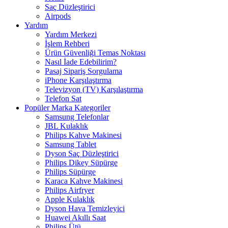
Saç Düzleştirici
Airpods
Yardım
Yardım Merkezi
İşlem Rehberi
Ürün Güvenliği Temas Noktası
Nasıl İade Edebilirim?
Pasaj Sipariş Sorgulama
iPhone Karşılaştırma
Televizyon (TV) Karşılaştırma
Telefon Sat
Popüler Marka Kategoriler
Samsung Telefonlar
JBL Kulaklık
Philips Kahve Makinesi
Samsung Tablet
Dyson Saç Düzleştirici
Philips Dikey Süpürge
Philips Süpürge
Karaca Kahve Makinesi
Philips Airfryer
Apple Kulaklık
Dyson Hava Temizleyici
Huawei Akıllı Saat
Philips Ütü