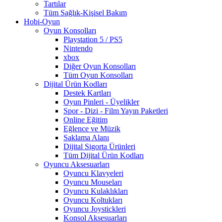
Tartılar
Tüm Sağlık-Kişisel Bakım
Hobi-Oyun
Oyun Konsolları
Playstation 5 / PS5
Nintendo
xbox
Diğer Oyun Konsolları
Tüm Oyun Konsolları
Dijital Ürün Kodları
Destek Kartları
Oyun Pinleri - Üyelikler
Spor - Dizi - Film Yayın Paketleri
Online Eğitim
Eğlence ve Müzik
Saklama Alanı
Dijital Sigorta Ürünleri
Tüm Dijital Ürün Kodları
Oyuncu Aksesuarları
Oyuncu Klavyeleri
Oyuncu Mouseları
Oyuncu Kulaklıkları
Oyuncu Koltukları
Oyuncu Joystickleri
Konsol Aksesuarları