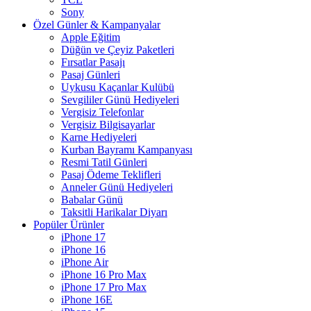
Sony
Özel Günler & Kampanyalar
Apple Eğitim
Düğün ve Çeyiz Paketleri
Fırsatlar Pasajı
Pasaj Günleri
Uykusu Kaçanlar Kulübü
Sevgililer Günü Hediyeleri
Vergisiz Telefonlar
Vergisiz Bilgisayarlar
Karne Hediyeleri
Kurban Bayramı Kampanyası
Resmi Tatil Günleri
Pasaj Ödeme Teklifleri
Anneler Günü Hediyeleri
Babalar Günü
Taksitli Harikalar Diyarı
Popüler Ürünler
iPhone 17
iPhone 16
iPhone Air
iPhone 16 Pro Max
iPhone 17 Pro Max
iPhone 16E