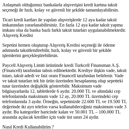
Anlaşmalı olduğumuz bankalarla alışverişini kredi kartına taksit
seçeneği ile hızlı, kolay ve güvenli bir şekilde tamamlayabilirsin.
Ticari kredi kartları ile yapılan alışverişlerde 12 aya kadar taksit
imkanından yararlanabilirsiniz. En fazla 12 aya kadar taksit yapma
imkanı olsa da banka bazlı farklı taksit tutarları uygulanabilmektedir.
Alışveriş Kredisi
Sepetini hemen oluşturup Alışveriş Kredisi seçeneği ile ödeme
adımında taksitlendirebilir, hızlı, kolay ve güvenli bir şekilde
işlemlerini gerçekleştirebilirsin.
Paycell Alışveriş Limiti ürününde kredi Turkcell Finansman A.Ş.
(Financell) tarafından tahsis edilmektedir. Krediye ilişkin vade, taksit
tutarı, taksit adedi ve faiz oranı Financell tarafından belirlenir. Vade
ve taksit tutarları tek bir ürün üzerinden hesaplanmış olup sepetteki
tutar üzerinden değişiklik gösterebilir. Maksimum vade
bilgisayarlarda 12, tabletlerde 6 aydır. 20.000 TL ve altındaki cep
telefonlarında maksimum vade 12 ay, 20.000 TL üzerindeki cep
telefonlarında 3 aydır. Örneğin, sepetinizde 22.600 TL ve 19.500 TL
değerinde iki ayrı telefon varsa kullanabileceğiniz maksimum vade 3
aydır. Bu kategoriler haricinde kalan ve 50.001 TL – 100.000 TL
arasında açılacak krediler için vade üst sınırı 24 aydır.
Nasıl Kredi Kullanabilirim ?