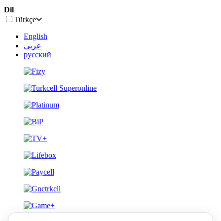
Dil
Türkçe
English
عربى
русский