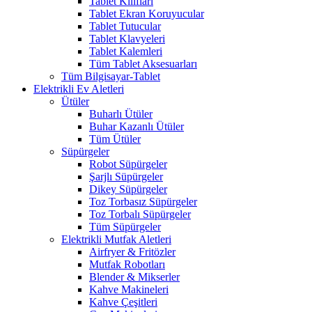
Tablet Kılıfları
Tablet Ekran Koruyucular
Tablet Tutucular
Tablet Klavyeleri
Tablet Kalemleri
Tüm Tablet Aksesuarları
Tüm Bilgisayar-Tablet
Elektrikli Ev Aletleri
Ütüler
Buharlı Ütüler
Buhar Kazanlı Ütüler
Tüm Ütüler
Süpürgeler
Robot Süpürgeler
Şarjlı Süpürgeler
Dikey Süpürgeler
Toz Torbasız Süpürgeler
Toz Torbalı Süpürgeler
Tüm Süpürgeler
Elektrikli Mutfak Aletleri
Airfryer & Fritözler
Mutfak Robotları
Blender & Mikserler
Kahve Makineleri
Kahve Çeşitleri