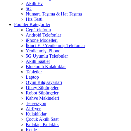
Akıllı Ev
5G
Numara Taşıma & Hat Taşıma
Hız Testi
Popüler Kategoriler
Cep Telefonu
Android Telefonlar
iPhone Modelleri
İkinci El / Yenilenmiş Telefonlar
Yenilenmiş iPhone
5G Uyumlu Telefonlar
Akıllı Saatler
Bluetooth Kulaklıklar
Tabletler
Laptop
Oyun Bilgisayarları
Dikey Süpürgeler
Robot Süpürgeler
Kahve Makineleri
Televizyon
Airfryer
Kulaklıklar
Çocuk Akıllı Saat
Kulakiçi Kulaklık
Kettle