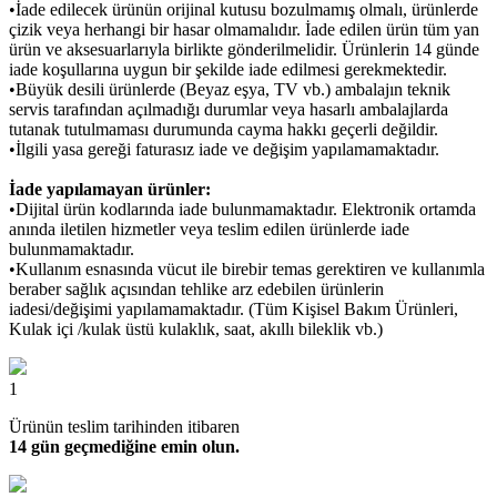
•İade edilecek ürünün orijinal kutusu bozulmamış olmalı, ürünlerde
çizik veya herhangi bir hasar olmamalıdır. İade edilen ürün tüm yan
ürün ve aksesuarlarıyla birlikte gönderilmelidir. Ürünlerin 14 günde
iade koşullarına uygun bir şekilde iade edilmesi gerekmektedir.
•Büyük desili ürünlerde (Beyaz eşya, TV vb.) ambalajın teknik
servis tarafından açılmadığı durumlar veya hasarlı ambalajlarda
tutanak tutulmaması durumunda cayma hakkı geçerli değildir.
•İlgili yasa gereği faturasız iade ve değişim yapılamamaktadır.
İade yapılamayan ürünler:
•Dijital ürün kodlarında iade bulunmamaktadır. Elektronik ortamda
anında iletilen hizmetler veya teslim edilen ürünlerde iade
bulunmamaktadır.
•Kullanım esnasında vücut ile birebir temas gerektiren ve kullanımla
beraber sağlık açısından tehlike arz edebilen ürünlerin
iadesi/değişimi yapılamamaktadır. (Tüm Kişisel Bakım Ürünleri,
Kulak içi /kulak üstü kulaklık, saat, akıllı bileklik vb.)
1
Ürünün teslim tarihinden itibaren
14 gün geçmediğine emin olun.